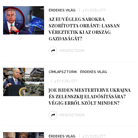
ÉRDEKES VILÁG
4 ÉV EZELŐTT
AZ EU VÉGLEG SAROKBA
SZORÍTOTTA ORBÁNT: LASSAN
VÉREZTETIK KI AZ ORSZÁG
GAZDASÁGÁT?
MEGOSZTÁSOK
CÍMLAPSZTORIK
ÉRDEKES VILÁG
4 ÉV EZELŐTT
JOE BIDEN MESTERTERVE UKRAJNA
ÉS ZELENSZKIJ ELADÓSÍTÁSÁRA?
VÉGIG ERRŐL SZÓLT MINDEN?
MEGOSZTÁSOK
ÉRDEKES VILÁG
4 ÉV EZELŐTT