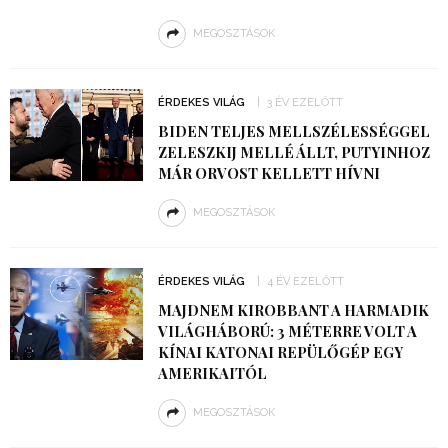
MEGOSZTÁSOK
ÉRDEKES VILÁG
3 ÉV EZELŐTT
BIDEN TELJES MELLSZÉLESSÉGGEL
ZELESZKIJ MELLÉ ÁLLT, PUTYINHOZ
MÁR ORVOST KELLETT HÍVNI
MEGOSZTÁSOK
ÉRDEKES VILÁG
4 ÉV EZELŐTT
MAJDNEM KIROBBANT A HARMADIK
VILÁGHÁBORÚ: 3 MÉTERRE VOLT A
KÍNAI KATONAI REPÜLŐGÉP EGY
AMERIKAITÓL
MEGOSZTÁSOK