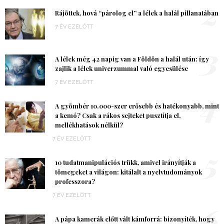
2
Rájöttek, hová “párolog el” a lélek a halál pillanatában
7 ÉV EZELŐTT
3
A lélek még 42 napig van a Földön a halál után: így
zajlik a lélek univerzummal való egyesülése
7 ÉV EZELŐTT
4
A gyömbér 10.000-szer erősebb és hatékonyabb, mint
a kemó? Csak a rákos sejteket pusztítja el,
mellékhatások nélkül?
7 ÉV EZELŐTT
5
10 tudatmanipulációs trükk, amivel irányítják a
tömegeket a világon: kitálalt a nyelvtudományok
professzora?
7 ÉV EZELŐTT
6
A pápa kamerák előtt vált kámforrá: bizonyíték, hogy