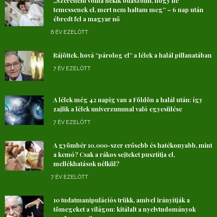
„Szerettem volna nekik odaszólni, hogy ne
temessenek el, mert nem haltam meg” – 6 nap után
ébredt fel a magyar nő
6 ÉV EZELŐTT
Rájöttek, hová “párolog el” a lélek a halál pillanatában
7 ÉV EZELŐTT
A lélek még 42 napig van a Földön a halál után: így
zajlik a lélek univerzummal való egyesülése
7 ÉV EZELŐTT
A gyömbér 10.000-szer erősebb és hatékonyabb, mint
a kemó? Csak a rákos sejteket pusztítja el,
mellékhatások nélkül?
7 ÉV EZELŐTT
10 tudatmanipulációs trükk, amivel irányítják a
tömegeket a világon: kitálalt a nyelvtudományok