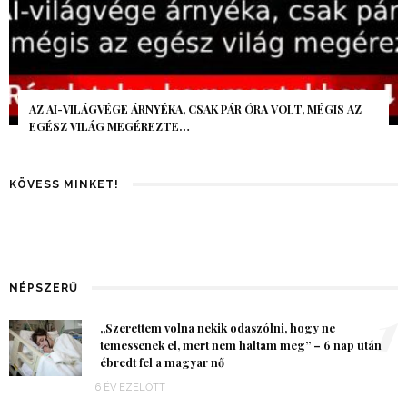
AZ AI-VILÁGVÉGE ÁRNYÉKA, CSAK PÁR ÓRA VOLT, MÉGIS AZ
EGÉSZ VILÁG MEGÉREZTE…
KÖVESS MINKET!
NÉPSZERŰ
1
„Szerettem volna nekik odaszólni, hogy ne
temessenek el, mert nem haltam meg” – 6 nap után
ébredt fel a magyar nő
6 ÉV EZELŐTT