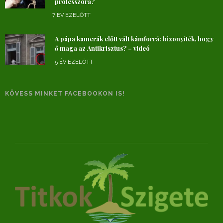
professzora?
7 ÉV EZELŐTT
A pápa kamerák előtt vált kámforrá: bizonyíték, hogy
ő maga az Antikrisztus? – videó
5 ÉV EZELŐTT
KÖVESS MINKET FACEBOOKON IS!