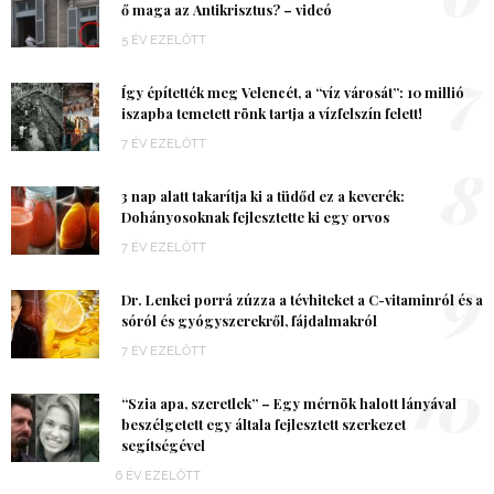
ő maga az Antikrisztus? – videó
5 ÉV EZELŐTT
7
Így építették meg Velencét, a “víz városát”: 10 millió
iszapba temetett rönk tartja a vízfelszín felett!
7 ÉV EZELŐTT
8
3 nap alatt takarítja ki a tüdőd ez a keverék:
Dohányosoknak fejlesztette ki egy orvos
7 ÉV EZELŐTT
9
Dr. Lenkei porrá zúzza a tévhiteket a C-vitaminról és a
sóról és gyógyszerekről, fájdalmakról
7 ÉV EZELŐTT
10
“Szia apa, szeretlek” – Egy mérnök halott lányával
beszélgetett egy általa fejlesztett szerkezet
segítségével
6 ÉV EZELŐTT