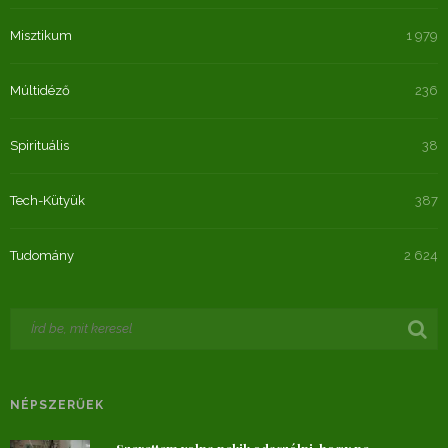
Misztikum
1 979
Múltidéző
236
Spirituális
38
Tech-Kütyük
387
Tudomány
2 624
NÉPSZERŰEK