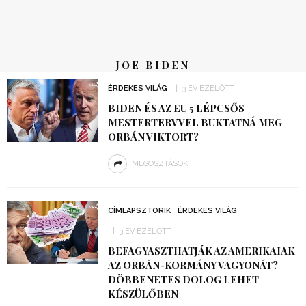
JOE BIDEN
ÉRDEKES VILÁG
3 ÉV EZELŐTT
BIDEN ÉS AZ EU 5 LÉPCSŐS
MESTERTERVVEL BUKTATNÁ MEG
ORBÁN VIKTORT?
MEGOSZTÁSOK
CÍMLAPSZTORIK
ÉRDEKES VILÁG
3 ÉV EZELŐTT
BEFAGYASZTHATJÁK AZ AMERIKAIAK
AZ ORBÁN-KORMÁNY VAGYONÁT?
DÖBBENETES DOLOG LEHET
KÉSZÜLŐBEN