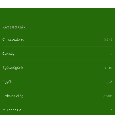
KATEGÓRIÁK
Címlapsztorik
9 242
Cukiság
4
Egészségünk
1 310
Egyéb
338
Érdekes Világ
7 666
Mi Lenne Ha…
11