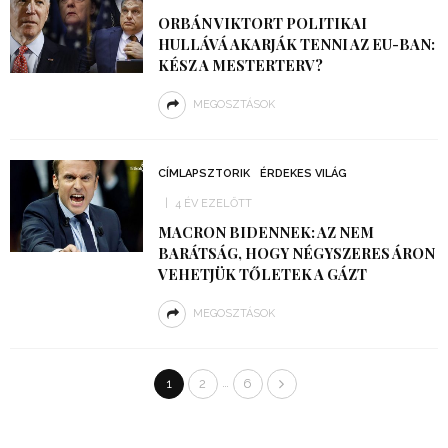
ORBÁN VIKTORT POLITIKAI
HULLÁVÁ AKARJÁK TENNI AZ EU-BAN:
KÉSZ A MESTERTERV?
MEGOSZTÁSOK
CÍMLAPSZTORIK
ÉRDEKES VILÁG
4 ÉV EZELŐTT
MACRON BIDENNEK: AZ NEM
BARÁTSÁG, HOGY NÉGYSZERES ÁRON
VEHETJÜK TŐLETEK A GÁZT
MEGOSZTÁSOK
…
1
2
6