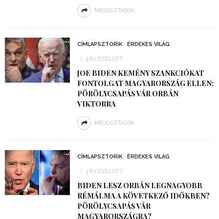
MEGOSZTÁSOK
CÍMLAPSZTORIK
ÉRDEKES VILÁG
3 ÉV EZELŐTT
JOE BIDEN KEMÉNY SZANKCIÓKAT
FONTOLGAT MAGYARORSZÁG ELLEN:
PÖRÖLYCSAPÁS VÁR ORBÁN
VIKTORRA
MEGOSZTÁSOK
CÍMLAPSZTORIK
ÉRDEKES VILÁG
3 ÉV EZELŐTT
BIDEN LESZ ORBÁN LEGNAGYOBB
RÉMÁLMA A KÖVETKEZŐ IDŐKBEN?
PÖRÖLYCSAPÁS VÁR
MAGYARORSZÁGRA?