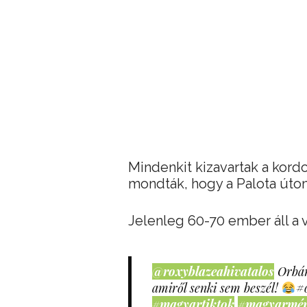
Mindenkit kizavartak a kord
mondták, hogy a Palota úton
Jelenleg 60-70 ember áll a vá
@roxyblazeahivatalos
Orbán
amiről senki sem beszél!
#
#magyartiktok
#magyarmé