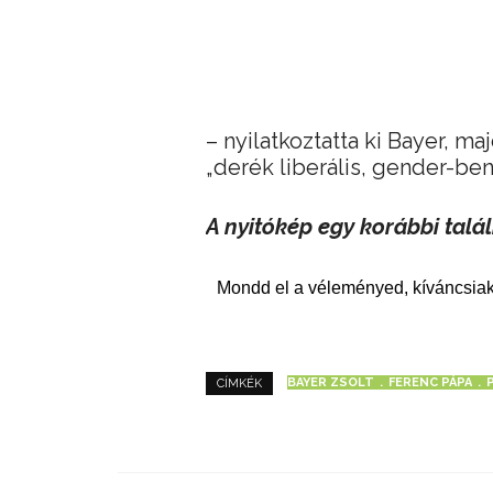
– nyilatkoztatta ki Bayer, ma
„derék liberális, gender-ben
A nyitókép egy korábbi talá
Mondd el a véleményed, kíváncsiak
BAYER ZSOLT
FERENC PÁPA
CÍMKÉK