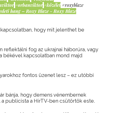
nviktor
#orbanviktor
#közélet
#roxyblaze
edeti hang – Roxy Blaze - Roxy Blaze
 kapcsolatban, hogy mit jelenthet be
reflektálni fog az ukrajnai háborúra, vagy
t a békével kapcsolatban mond majd
yarokhoz fontos üzenet lesz – ez utóbbi
ár bánja, hogy demens vénembernek
 a publicista a HírTV-ben csütörtök este.