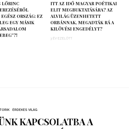
 LŐRINC
ITT AZ IDŐ MAGYAR POÉTIKAI
EREZÉSÉRŐL
ELIT MEGBUKTATÁSÁRA? AZ
 EGÉSZ ORSZÁG: EZ
ALVILÁG ÜZENHETETT
LEG EGY MÁSIK
ORBÁNNAK, MEGADTÁK RÁ A
TÁRSADALOM
KILÖVÉSI ENGEDÉLYT?
EBEG”?!
3 ÉV EZELŐTT
TORIK
ÉRDEKES VILÁG
PÜNK KAPCSOLATBA A