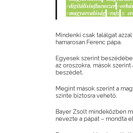
#digitálisinfluenszer
#orbá
#magyarvalóság
#rajz
♬ er
Mindenki csak találgat azzal
hamarosan Ferenc pápa.
Egyesek szerint beszédében 
az oroszokra, mások szerin
beszédet.
Megint mások szerint a mag
szinte biztosra vehető.
Bayer Zsolt mindeközben m
nevezte a pápát – mondta el