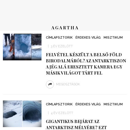
AGARTHA
CÍMLAPSZTORIK
ÉRDEKES VILÁG
MISZTIKUM
3 ÉV EZELŐTT
FELVÉTEL KÉSZÜLT A BELSŐ FÖLD
BIRODALMÁRÓL? AZ ANTARKTISZON
A JÉG ALÁ ERESZTETT KAMERA EGY
MÁSIK VILÁGOT TÁRT FEL
MEGOSZTÁSOK
CÍMLAPSZTORIK
ÉRDEKES VILÁG
MISZTIKUM
4 ÉV EZELŐTT
GIGANTIKUS BEJÁRAT AZ
ANTARKTISZ MÉLYÉRE? EZT