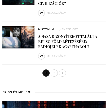
CIVILIZÁCIÓK?
MEGOSZTÁSOK
MISZTIKUM
7 ÉV EZELŐTT
A NASA BIZONYÍTÉKOT TALÁLT A
BELSŐ FÖLD LÉTEZÉSÉRE:
RÁDIÓJELEK AGARTHABÓL?
MEGOSZTÁSOK
1
2
FRISS ÉS MELEG!