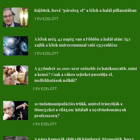
Rájöttek, hová “párolog el” a lélek a halál pillanatában
7 ÉV EZELŐTT
A lélek még 42 napig van a Földön a halál után: így
zajlik a lélek univerzummal való egyesülése
7 ÉV EZELŐTT
A gyömbér 10.000-szer erősebb és hatékonyabb, mint
a kemó? Csak a rákos sejteket pusztítja el,
mellékhatások nélkül?
7 ÉV EZELŐTT
10 tudatmanipulációs trükk, amivel irányítják a
tömegeket a világon: kitálalt a nyelvtudományok
professzora?
7 ÉV EZELŐTT
A pápa kamerák előtt vált kámforrá: bizonyíték, hogy