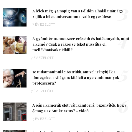
3
A lélek még 42 napig van a Földön a halál után: így
zajlik a lélek univerzummal való egyesülése
7 ÉV EZELŐTT
4
A gyömbér 10.000-szer erősebb és hatékonyabb, mint
a kemó? Csak a rákos sejteket pusztítja el,
mellékhatások nélkül?
7 ÉV EZELŐTT
5
10 tudatmanipulációs trükk, amivel irányítják a
tömegeket a világon: kitálalt a nyelvtudományok
professzora?
7 ÉV EZELŐTT
6
A pápa kamerák előtt vált kámforrá: bizonyíték, hogy
ő maga az Antikrisztus? – videó
5 ÉV EZELŐTT