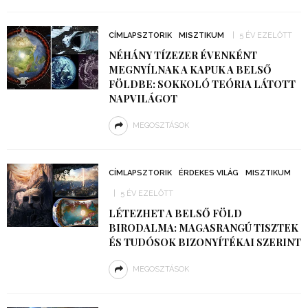
CÍMLAPSZTORIK
MISZTIKUM
5 ÉV EZELŐTT
NÉHÁNY TÍZEZER ÉVENKÉNT
MEGNYÍLNAK A KAPUK A BELSŐ
FÖLDBE: SOKKOLÓ TEÓRIA LÁTOTT
NAPVILÁGOT
MEGOSZTÁSOK
CÍMLAPSZTORIK
ÉRDEKES VILÁG
MISZTIKUM
5 ÉV EZELŐTT
LÉTEZHET A BELSŐ FÖLD
BIRODALMA: MAGASRANGÚ TISZTEK
ÉS TUDÓSOK BIZONYÍTÉKAI SZERINT
MEGOSZTÁSOK