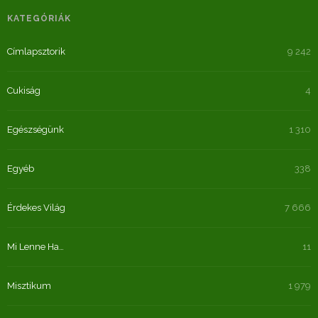
KATEGÓRIÁK
Címlapsztorik
9 242
Cukiság
4
Egészségünk
1 310
Egyéb
338
Érdekes Világ
7 666
Mi Lenne Ha…
11
Misztikum
1 979