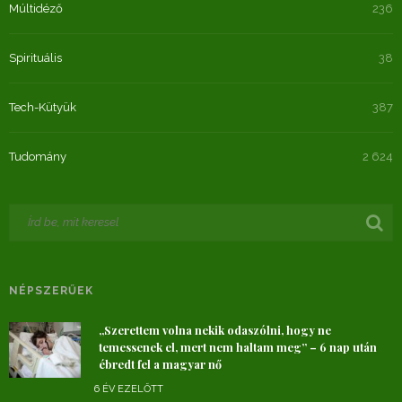
Múltidéző
236
Spirituális
38
Tech-Kütyük
387
Tudomány
2 624
NÉPSZERŰEK
„Szerettem volna nekik odaszólni, hogy ne
temessenek el, mert nem haltam meg” – 6 nap után
ébredt fel a magyar nő
6 ÉV EZELŐTT