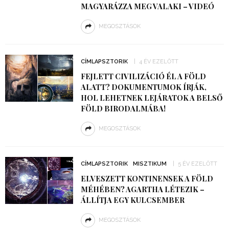
MAGYARÁZZA MEG VALAKI – VIDEÓ
MEGOSZTÁSOK
CÍMLAPSZTORIK
4 ÉV EZELŐTT
FEJLETT CIVILIZÁCIÓ ÉL A FÖLD
ALATT? DOKUMENTUMOK ÍRJÁK,
HOL LEHETNEK LEJÁRATOK A BELSŐ
FÖLD BIRODALMÁBA!
MEGOSZTÁSOK
CÍMLAPSZTORIK
MISZTIKUM
5 ÉV EZELŐTT
ELVESZETT KONTINENSEK A FÖLD
MÉHÉBEN? AGARTHA LÉTEZIK –
ÁLLÍTJA EGY KULCSEMBER
MEGOSZTÁSOK