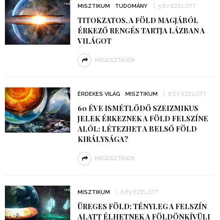
MISZTIKUM
TUDOMÁNY
5 ÉV EZELŐTT
TITOKZATOS, A FÖLD MAGJÁBÓL
ÉRKEZŐ RENGÉS TARTJA LÁZBAN A
VILÁGOT
MEGOSZTÁSOK
ÉRDEKES VILÁG
MISZTIKUM
6 ÉV EZELŐTT
60 ÉVE ISMÉTLŐDŐ SZEIZMIKUS
JELEK ÉRKEZNEK A FÖLD FELSZÍNE
ALÓL: LÉTEZHET A BELSŐ FÖLD
KIRÁLYSÁGA?
MEGOSZTÁSOK
MISZTIKUM
6 ÉV EZELŐTT
ÜREGES FÖLD: TÉNYLEG A FELSZÍN
ALATT ÉLHETNEK A FÖLDÖNKÍVÜLI