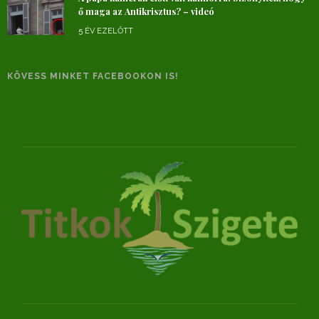
ő maga az Antikrisztus? – videó
5 ÉV EZELŐTT
KÖVESS MINKET FACEBOOKON IS!