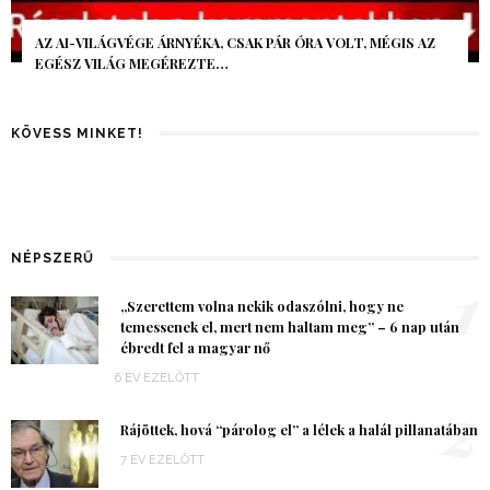
AZ AI-VILÁGVÉGE ÁRNYÉKA, CSAK PÁR ÓRA VOLT, MÉGIS AZ
EGÉSZ VILÁG MEGÉREZTE…
KÖVESS MINKET!
NÉPSZERŰ
1
„Szerettem volna nekik odaszólni, hogy ne
temessenek el, mert nem haltam meg” – 6 nap után
ébredt fel a magyar nő
6 ÉV EZELŐTT
2
Rájöttek, hová “párolog el” a lélek a halál pillanatában
7 ÉV EZELŐTT