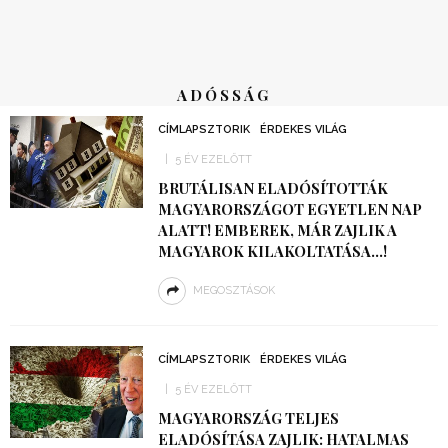
ADÓSSÁG
CÍMLAPSZTORIK
ÉRDEKES VILÁG
5 ÉV EZELŐTT
BRUTÁLISAN ELADÓSÍTOTTÁK
MAGYARORSZÁGOT EGYETLEN NAP
ALATT! EMBEREK, MÁR ZAJLIK A
MAGYAROK KILAKOLTATÁSA…!
MEGOSZTÁSOK
CÍMLAPSZTORIK
ÉRDEKES VILÁG
5 ÉV EZELŐTT
MAGYARORSZÁG TELJES
ELADÓSÍTÁSA ZAJLIK: HATALMAS