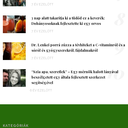
7 ÉV EZELŐTT
8
3 nap alatt takarítja ki a tüdőd ez a keverék:
Dohányosoknak fejlesztette ki egy orvos
7 ÉV EZELŐTT
9
Dr. Lenkei porrá zúzza a tévhiteket a C-vitaminról és a
sóról és gyógyszerekről, fájdalmakról
7 ÉV EZELŐTT
10
“Szia apa, szeretlek” – Egy mérnök halott lányával
beszélgetett egy általa fejlesztett szerkezet
segítségével
6 ÉV EZELŐTT
KATEGÓRIÁK