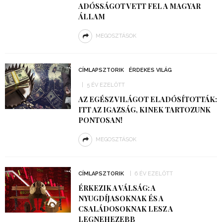
ADÓSSÁGOT VETT FEL A MAGYAR
ÁLLAM
MEGOSZTÁSOK
CÍMLAPSZTORIK
ÉRDEKES VILÁG
5 ÉV EZELŐTT
AZ EGÉSZ VILÁGOT ELADÓSÍTOTTÁK:
ITT AZ IGAZSÁG, KINEK TARTOZUNK
PONTOSAN!
MEGOSZTÁSOK
CÍMLAPSZTORIK
6 ÉV EZELŐTT
ÉRKEZIK A VÁLSÁG: A
NYUGDÍJASOKNAK ÉS A
CSALÁDOSOKNAK LESZ A
LEGNEHEZEBB