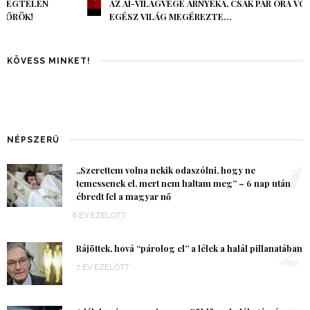
AZ AI-VILÁGVÉGE ÁRNYÉKA, CSAK PÁR ÓRA VOLT, MÉGIS AZ
EGÉSZ VILÁG MEGÉREZTE…
KÖVESS MINKET!
NÉPSZERŰ
1
„Szerettem volna nekik odaszólni, hogy ne
temessenek el, mert nem haltam meg” – 6 nap után
ébredt fel a magyar nő
6 ÉV EZELŐTT
2
Rájöttek, hová “párolog el” a lélek a halál pillanatában
7 ÉV EZELŐTT