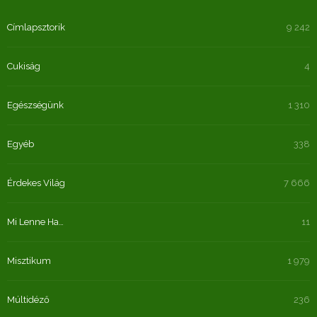
Címlapsztorik
9 242
Cukiság
4
Egészségünk
1 310
Egyéb
338
Érdekes Világ
7 666
Mi Lenne Ha…
11
Misztikum
1 979
Múltidéző
236