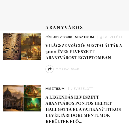
ARANYVÁROS
CÍMLAPSZTORIK
MISZTIKUM
5 ÉV EZELŐTT
VILÁGSZENZÁCIÓ: MEGTALÁLTÁK A
3000 ÉVES ELVESZETT
ARANYVÁROST EGYIPTOMBAN
MEGOSZTÁSOK
MISZTIKUM
7 ÉV EZELŐTT
A LEGENDÁS ELVESZETT
ARANYVÁROS PONTOS HELYÉT
HALLGATTA EL A VATIKÁN? TITKOS
LEVÉLTÁRI DOKUMENTUMOK
KERÜLTEK ELŐ…