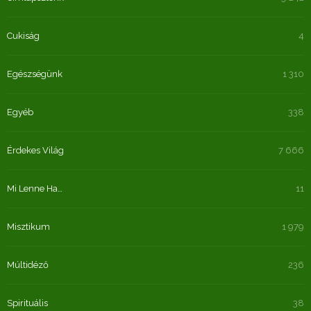
Cukiság
4
Egészségünk
1 310
Egyéb
338
Érdekes Világ
7 666
Mi Lenne Ha…
11
Misztikum
1 979
Múltidéző
236
Spirituális
38