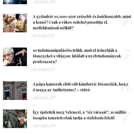
7 ÉV EZELŐTT
4
A gyömbér 10.000-szer erősebb és hatékonyabb, mint
a kemó? Csak a rákos sejteket pusztítja el,
mellékhatások nélkül?
7 ÉV EZELŐTT
5
10 tudatmanipulációs trükk, amivel irányítják a
tömegeket a világon: kitálalt a nyelvtudományok
professzora?
7 ÉV EZELŐTT
6
A pápa kamerák előtt vált kámforrá: bizonyíték, hogy
ő maga az Antikrisztus? – videó
5 ÉV EZELŐTT
7
Így építették meg Velencét, a “víz városát”: 10 millió
iszapba temetett rönk tartja a vízfelszín felett!
7 ÉV EZELŐTT