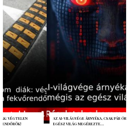
AZ AI-VILÁGVÉGE ÁRNYÉKA, CSAK PÁR ÓRA VOLT, MÉGIS AZ
EGÉSZ VILÁG MEGÉREZTE…