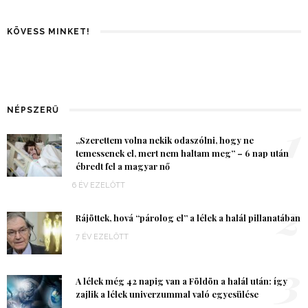
KÖVESS MINKET!
NÉPSZERŰ
1
„Szerettem volna nekik odaszólni, hogy ne
temessenek el, mert nem haltam meg” – 6 nap után
ébredt fel a magyar nő
6 ÉV EZELŐTT
2
Rájöttek, hová “párolog el” a lélek a halál pillanatában
7 ÉV EZELŐTT
3
A lélek még 42 napig van a Földön a halál után: így
zajlik a lélek univerzummal való egyesülése