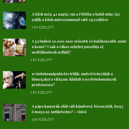
A lélek még 42 napig van a Földön a halál után: így
zajlik a lélek univerzummal való egyesülése
7 ÉV EZELŐTT
A gyömbér 10.000-szer erősebb és hatékonyabb, mint
a kemó? Csak a rákos sejteket pusztítja el,
mellékhatások nélkül?
7 ÉV EZELŐTT
10 tudatmanipulációs trükk, amivel irányítják a
tömegeket a világon: kitálalt a nyelvtudományok
professzora?
7 ÉV EZELŐTT
A pápa kamerák előtt vált kámforrá: bizonyíték, hogy
ő maga az Antikrisztus? – videó
5 ÉV EZELŐTT