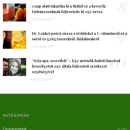
8
3 nap alatt takarítja ki a tüdőd ez a keverék:
Dohányosoknak fejlesztette ki egy orvos
7 ÉV EZELŐTT
9
Dr. Lenkei porrá zúzza a tévhiteket a C-vitaminról és a
sóról és gyógyszerekről, fájdalmakról
7 ÉV EZELŐTT
10
“Szia apa, szeretlek” – Egy mérnök halott lányával
beszélgetett egy általa fejlesztett szerkezet
segítségével
6 ÉV EZELŐTT
KATEGÓRIÁK
Címlapsztorik
9 242