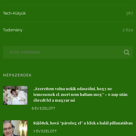
Tech-Kütyük
387
Tudomány
2 624
NÉPSZERŰEK
„Szerettem volna nekik odaszólni, hogy ne
temessenek el, mert nem haltam meg” – 6 nap után
ébredt fel a magyar nő
6 ÉV EZELŐTT
Rájöttek, hová “párolog el” a lélek a halál pillanatában
7 ÉV EZELŐTT