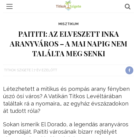
MISZTIKUM
PAITITI: AZ ELVESZETT INKA
ARANYVÁROS – A MAI NAPIG NEM
TALÁLTA MEG SENKI
TITKOK SZIGETE
7 ÉV EZELŐTT
Létezhetett a mitikus és pompás arany fényben
úszó ősi város? A Vatikán Titkos Levéltárában
találtak rá a nyomaira… az egyház évszázadokon
át tudott róla?
Sokan ismerik El Dorado, a legendás aranyváros
legendáját. Paititi városának bizarr rejtélyét