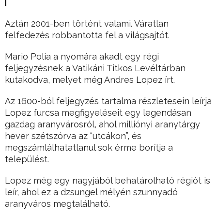
Aztán 2001-ben történt valami. Váratlan
felfedezés robbantotta fel a világsajtót.
Mario Polia a nyomára akadt egy régi
feljegyzésnek a Vatikáni Titkos Levéltárban
kutakodva, melyet még Andres Lopez írt.
Az 1600-ból feljegyzés tartalma részletesein leírja
Lopez furcsa megfigyeléseit egy legendásan
gazdag aranyvárosról, ahol milliónyi aranytárgy
hever szétszórva az “utcákon”, és
megszámlálhatatlanul sok érme borítja a
települést.
Lopez még egy nagyjából behatárolható régiót is
leír, ahol ez a dzsungel mélyén szunnyadó
aranyváros megtalálható.