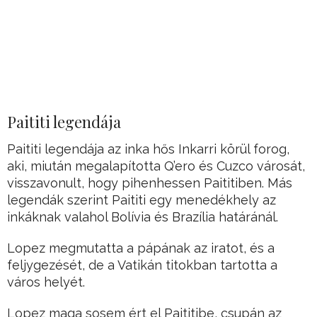
Paititi legendája
Paititi legendája az inka hős Inkarri körül forog,
aki, miután megalapította Q’ero és Cuzco városát,
visszavonult, hogy pihenhessen Paititiben. Más
legendák szerint Paititi egy menedékhely az
inkáknak valahol Bolívia és Brazília határánál.
Lopez megmutatta a pápának az iratot, és a
feljygezését, de a Vatikán titokban tartotta a
város helyét.
Lopez maga sosem ért el Paititibe, csupán az