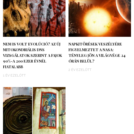
NEM IS VOLT EVOLÚCIÓ? AZ ÚJ
NAPKITÖRÉSEK VESZÉLYÉRE
MITOKONDRIÁLIS DNS
FIGYELMEZTET A NASA:
VIZSGÁLATOK SZERINT A FAJOK
TÉNYLEG JÖN A VILÁGVÉGE 24
90%-A 200 EZER ÉVNÉL
ÓRÁN BELÜL?
FIATALABB
2 ÉV EZELŐTT
1 ÉV EZELŐTT