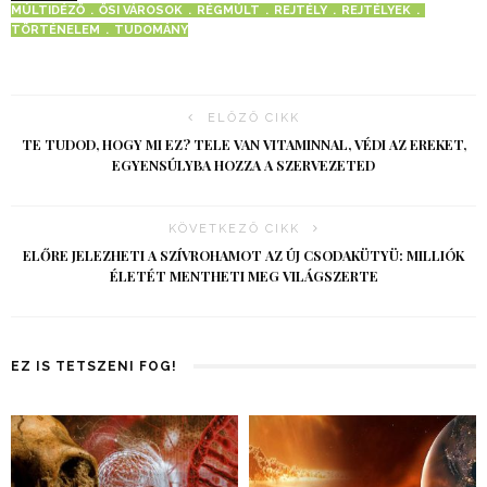
MÚLTIDÉZŐ
ŐSI VÁROSOK
RÉGMÚLT
REJTÉLY
REJTÉLYEK
TÖRTÉNELEM
TUDOMÁNY
ELŐZŐ CIKK
TE TUDOD, HOGY MI EZ? TELE VAN VITAMINNAL, VÉDI AZ EREKET,
EGYENSÚLYBA HOZZA A SZERVEZETED
KÖVETKEZŐ CIKK
ELŐRE JELEZHETI A SZÍVROHAMOT AZ ÚJ CSODAKÜTYÜ: MILLIÓK
ÉLETÉT MENTHETI MEG VILÁGSZERTE
EZ IS TETSZENI FOG!