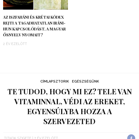
AZ ISZFAHÁNI ÉS KRÉTAI KÓDEX
REJTI A TAGADHATATLAN IRÁNI-
HUN KAPCSOLÓDÁST, A MAGYAR
ŐSNYELV NYOMAIT?
2 ÉV EZELŐTT
CÍMLAPSZTORIK
EGÉSZSÉGÜNK
TE TUDOD, HOGY MI EZ? TELE VAN
VITAMINNAL, VÉDI AZ EREKET,
EGYENSÚLYBA HOZZA A
SZERVEZETED
TITKOK SZIGETE
7 ÉV EZELŐTT