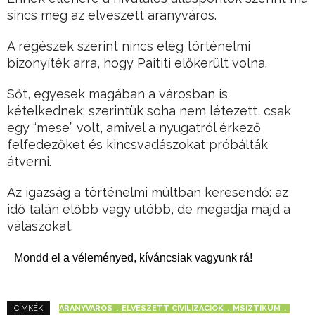
sincs meg az elveszett aranyváros.
A régészek szerint nincs elég történelmi
bizonyíték arra, hogy Paititi előkerült volna.
Sőt, egyesek magában a városban is
kételkednek: szerintük soha nem létezett, csak
egy “mese” volt, amivel a nyugatról érkező
felfedezőket és kincsvadászokat próbálták
átverni.
Az igazság a történelmi múltban keresendő: az
idő talán előbb vagy utóbb, de megadja majd a
válaszokat.
Mondd el a véleményed, kíváncsiak vagyunk rá!
ARANYVÁROS
ELVESZETT CIVILIZÁCIÓK
MSIZTIKUM
CÍMKÉK