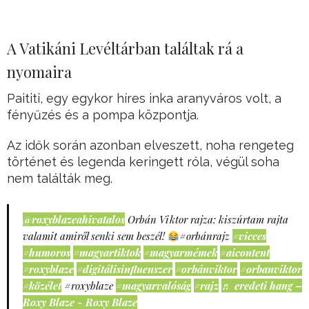
A Vatikáni Levéltárban találtak rá a
nyomaira
Paititi, egy egykor híres inka aranyváros volt, a
fényűzés és a pompa központja.
Az idők során azonban elveszett, noha rengeteg
történet és legenda keringett róla, végül soha
nem találták meg.
@roxyblazeahivatalos
Orbán Viktor rajza: kiszúrtam rajta
valamit amiről senki sem beszél!
#orbánrajz
#vicces
#humoros
#magyartiktok
#magyarmémek
#aicontent
#roxyblaze
#digitálisinfluenszer
#orbánviktor
#orbanviktor
#közélet
#roxyblaze
#magyarvalóság
#rajz
♬ eredeti hang –
Roxy Blaze - Roxy Blaze