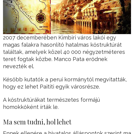
2007 decemberében Kimbiri város lakói egy
magas falakra hasonlító hatalmas kőstruktúrát
találtak, amelyek közel 40 000 négyzetméteres
teret fogtak közbe. Manco Pata erődnek
nevezték el.
Később kutatók a perui kormánytól megvitatták,
hogy ez lehet Paititi egyik városrésze.
A kőstruktúrákat természetes formájú
homokkőként írták le.
Ma sem tudni, hol lehet
Ennek ellenére a hivatalos álláspontok szerint ma