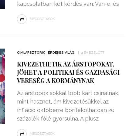
kapcsolatban két kérdés van: Van-e, és
MEGOSZTÁSOK
CÍMLAPSZTORIK
ÉRDEKES VILÁG
4 ÉV EZELŐTT
KIVEZETHETIK AZ ÁRSTOPOKAT,
JÖHET A POLITIKAI ÉS GAZDASÁGI
VERESÉG A KORMÁNYNAK
Az árstopok sokkal több kárt csinálnak,
mint hasznot, ám kivezetésükkel az
infláció októberre borítékolhatóan 20
százalék fölé gyorsulna. A plusz
MEGOSZTÁSOK