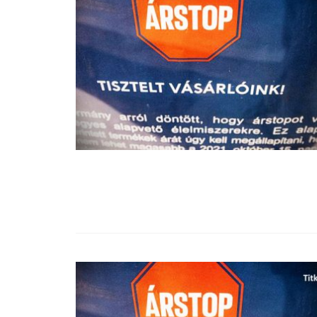
99,13%-OS HA
NULLÁZZA AZ 
EZ A MOTOR!