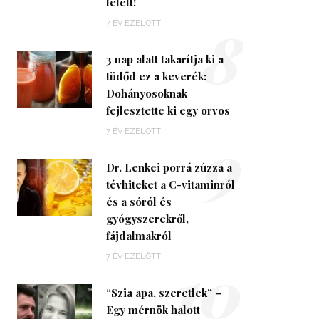
felett!
8
7 ÉV EZELŐTT
3 nap alatt takarítja ki a
tüdőd ez a keverék:
Dohányosoknak
fejlesztette ki egy orvos
9
7 ÉV EZELŐTT
Dr. Lenkei porrá zúzza a
tévhiteket a C-vitaminról
és a sóról és
gyógyszerekről,
fájdalmakról
10
7 ÉV EZELŐTT
“Szia apa, szeretlek” –
Egy mérnök halott