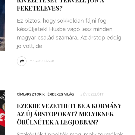
FEKETELEVES?
Ez biztos, hogy sokkolóan fájni fog,
készüljetek! Húsba vágó lesz minden
magyar család számára… Az árstop eddig
jó volt, de
MEGOSZTÁSOK
CÍMLAPSZTORIK
ÉRDEKES VILÁG
4 ÉV EZELŐTT
EZEKRE VEZETHETI BE A KORMÁNY
AZ ÚJ ÁRSTOPOKAT? MELYIKNEK
ÖRÜLNÉTEK A LEGJOBBAN?
Szakértők tippelték meg, mely termékek