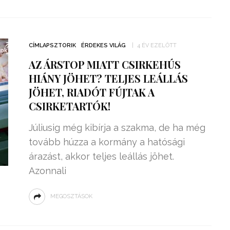
CÍMLAPSZTORIK
ÉRDEKES VILÁG
4 ÉV EZELŐTT
AZ ÁRSTOP MIATT CSIRKEHÚS
HIÁNY JÖHET? TELJES LEÁLLÁS
JÖHET, RIADÓT FÚJTAK A
CSIRKETARTÓK!
Júliusig még kibírja a szakma, de ha még
tovább húzza a kormány a hatósági
árazást, akkor teljes leállás jöhet.
Azonnali
MEGOSZTÁSOK