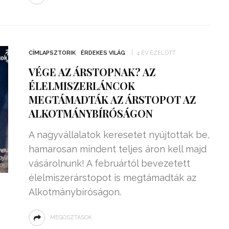
CÍMLAPSZTORIK
ÉRDEKES VILÁG
4 ÉV EZELŐTT
VÉGE AZ ÁRSTOPNAK? AZ
ÉLELMISZERLÁNCOK
MEGTÁMADTÁK AZ ÁRSTOPOT AZ
ALKOTMÁNYBÍRÓSÁGON
A nagyvállalatok keresetet nyújtottak be,
hamarosan mindent teljes áron kell majd
vásárolnunk! A februártól bevezetett
élelmiszerárstopot is megtámadták az
Alkotmánybíróságon.
MEGOSZTÁSOK