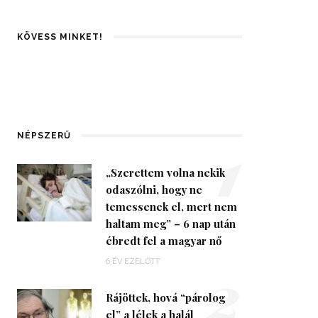
KÖVESS MINKET!
1
NÉPSZERŰ
„Szerettem volna nekik
odaszólni, hogy ne
temessenek el, mert nem
haltam meg” – 6 nap után
ébredt fel a magyar nő
2
6 ÉV EZELŐTT
Rájöttek, hová “párolog
el” a lélek a halál