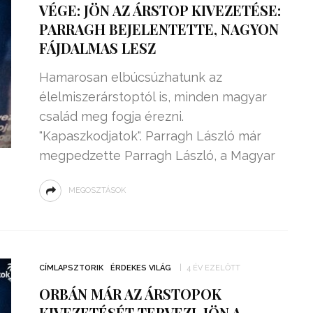
VÉGE: JÖN AZ ÁRSTOP KIVEZETÉSE:
PARRAGH BEJELENTETTE, NAGYON
FÁJDALMAS LESZ
Hamarosan elbúcsúzhatunk az
élelmiszerárstoptól is, minden magyar
család meg fogja érezni.
"Kapaszkodjatok". Parragh László már
megpedzette Parragh László, a Magyar
MEGOSZTÁSOK
ZSENIÁLIS DOLOG TALÁLT KI
HÁROM DIÁK: VÉGTELEN
TÉKONYSÁGGAL
ENERGIÁT
CÍMLAPSZTORIK
ÉRDEKES VILÁG
4 ÉV EZELŐTT
ÁRAMSZÁMLÁT
TERMELHETNÉNEK A
ORBÁN MÁR AZ ÁRSTOPOK
FEKVŐRENDŐRÖK!
KIVEZETÉSÉT TERVEZI, JÖN A