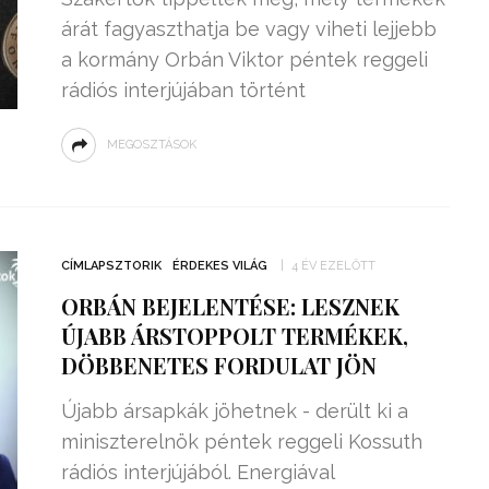
árát fagyaszthatja be vagy viheti lejjebb
a kormány Orbán Viktor péntek reggeli
rádiós interjújában történt
MEGOSZTÁSOK
CÍMLAPSZTORIK
ÉRDEKES VILÁG
4 ÉV EZELŐTT
ORBÁN BEJELENTÉSE: LESZNEK
ÚJABB ÁRSTOPPOLT TERMÉKEK,
DÖBBENETES FORDULAT JÖN
Újabb ársapkák jöhetnek - derült ki a
miniszterelnök péntek reggeli Kossuth
rádiós interjújából. Energiával