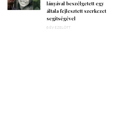
lányával beszélgetett egy
általa fejlesztett szerkezet
segítségével
6 ÉV EZELŐTT