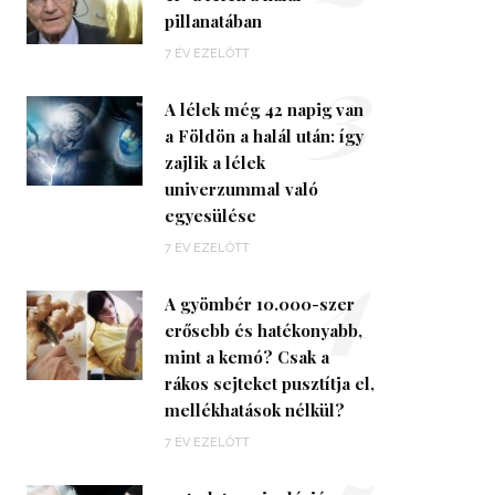
pillanatában
3
7 ÉV EZELŐTT
A lélek még 42 napig van
a Földön a halál után: így
zajlik a lélek
univerzummal való
egyesülése
4
7 ÉV EZELŐTT
A gyömbér 10.000-szer
erősebb és hatékonyabb,
mint a kemó? Csak a
rákos sejteket pusztítja el,
mellékhatások nélkül?
7 ÉV EZELŐTT