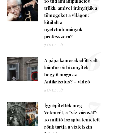
5
10 tudatmanipulációs
trükk, amivel irányítják a
tömegeket a világon:
kitálalt a
nyelvtudományok
professzora?
6
7 ÉV EZELŐTT
A pápa kamerák előtt vált
kámforrá: bizonyíték,
hogy ő maga az
Antikrisztus? – videó
7
5 ÉV EZELŐTT
Így építették meg
Velencét, a “víz városát”:
10 millió iszapba temetett
rönk tartja a vízfelszín