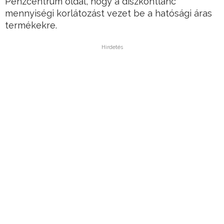
Pénzcentrum oldal, hogy a diszkontlánc
mennyiségi korlátozást vezet be a hatósági áras
termékekre.
Hirdetés