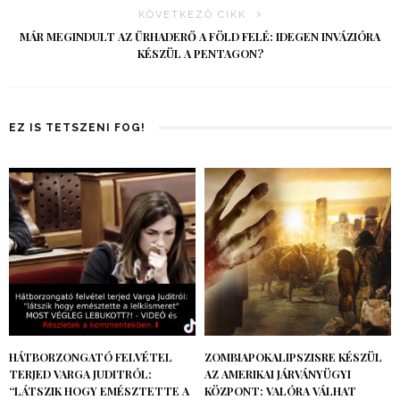
KÖVETKEZŐ CIKK
MÁR MEGINDULT AZ ŰRHADERŐ A FÖLD FELÉ: IDEGEN INVÁZIÓRA
KÉSZÜL A PENTAGON?
EZ IS TETSZENI FOG!
HÁTBORZONGATÓ FELVÉTEL
ZOMBIAPOKALIPSZISRE KÉSZÜL
TERJED VARGA JUDITRÓL:
AZ AMERIKAI JÁRVÁNYÜGYI
“LÁTSZIK HOGY EMÉSZTETTE A
KÖZPONT: VALÓRA VÁLHAT