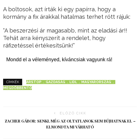
A boltosok, azt írták ki egy papírra, hogy a
kormány a fix árakkal hatalmas terhet rótt rájuk:
“A beszerzési ár magasabb, mint az eladási ár!!
Tehát arra kényszerít a rendelet, hogy
ráfizetéssel értékesítsünk!”
Mondd el a véleményed, kíváncsiak vagyunk rá!
ÁRSTOP
GAZDASÁG
LIDL
MAGYARORSZÁG
CÍMKÉK
MEGDÖBBENTŐ
ELŐZŐ CIKK
ZACHER GÁBOR: SENKI, MÉG AZ OLTATLANOK SEM BÚJHATNAK EL –
ELMONDTA MI VÁRHATÓ