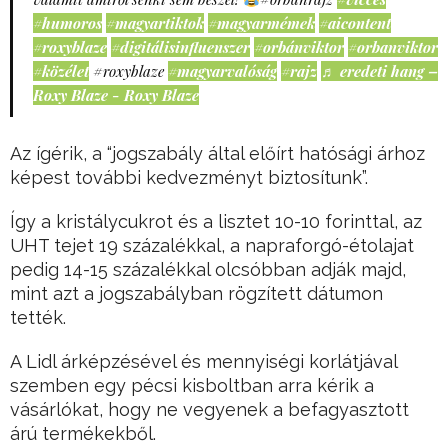
#humoros
#magyartiktok
#magyarmémek
#aicontent
#roxyblaze
#digitálisinfluenszer
#orbánviktor
#orbanviktor
#közélet
#roxyblaze
#magyarvalóság
#rajz
♬ eredeti hang –
Roxy Blaze - Roxy Blaze
Az ígérik, a “jogszabály által előírt hatósági árhoz
képest további kedvezményt biztosítunk”.
Így a kristálycukrot és a lisztet 10-10 forinttal, az
UHT tejet 19 százalékkal, a napraforgó-étolajat
pedig 14-15 százalékkal olcsóbban adják majd,
mint azt a jogszabályban rögzített dátumon
tették.
A Lidl árképzésével és mennyiségi korlátjával
szemben egy pécsi kisboltban arra kérik a
vásárlókat, hogy ne vegyenek a befagyasztott
árú termékekből.