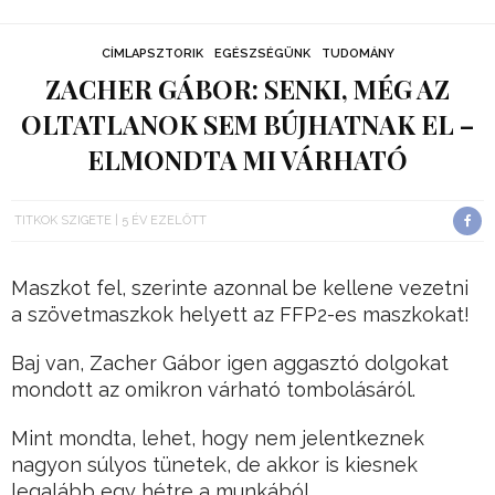
CÍMLAPSZTORIK
EGÉSZSÉGÜNK
TUDOMÁNY
ZACHER GÁBOR: SENKI, MÉG AZ
OLTATLANOK SEM BÚJHATNAK EL –
ELMONDTA MI VÁRHATÓ
TITKOK SZIGETE
5 ÉV EZELŐTT
Maszkot fel, szerinte azonnal be kellene vezetni
a szövetmaszkok helyett az FFP2-es maszkokat!
Baj van, Zacher Gábor igen aggasztó dolgokat
mondott az omikron várható tombolásáról.
Mint mondta, lehet, hogy nem jelentkeznek
nagyon súlyos tünetek, de akkor is kiesnek
legalább egy hétre a munkából.