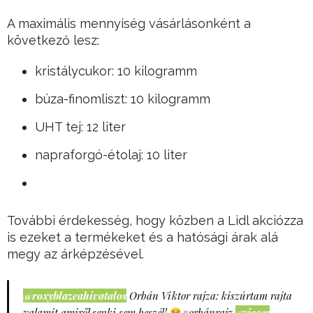
A maximális mennyiség vásárlásonként a
következő lesz:
kristálycukor: 10 kilogramm
búza-finomliszt: 10 kilogramm
UHT tej: 12 liter
napraforgó-étolaj: 10 liter
További érdekesség, hogy közben a Lidl akciózza
is ezeket a termékeket és a hatósági árak alá
megy az árképzésével.
@roxyblazeahivatalos
Orbán Viktor rajza: kiszúrtam rajta
valamit amiről senki sem beszél!
#orbánrajz
#vicces