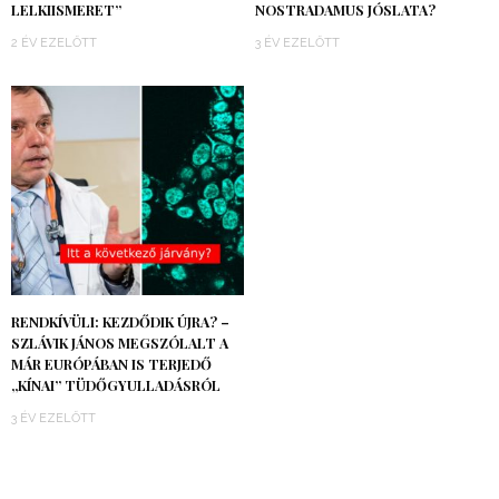
LELKIISMERET”
NOSTRADAMUS JÓSLATA?
2 ÉV EZELŐTT
3 ÉV EZELŐTT
RENDKÍVÜLI: KEZDŐDIK ÚJRA? –
SZLÁVIK JÁNOS MEGSZÓLALT A
MÁR EURÓPÁBAN IS TERJEDŐ
„KÍNAI” TÜDŐGYULLADÁSRÓL
3 ÉV EZELŐTT