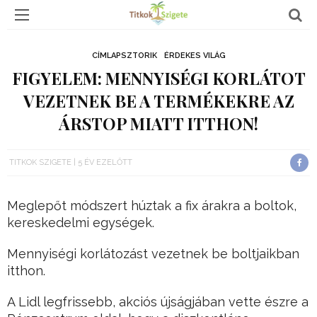
CÍMLAPSZTORIK
ÉRDEKES VILÁG
FIGYELEM: MENNYISÉGI KORLÁTOT
VEZETNEK BE A TERMÉKEKRE AZ
ÁRSTOP MIATT ITTHON!
TITKOK SZIGETE
5 ÉV EZELŐTT
Meglepőt módszert húztak a fix árakra a boltok,
kereskedelmi egységek.
Mennyiségi korlátozást vezetnek be boltjaikban
itthon.
A Lidl legfrissebb, akciós újságjában vette észre a