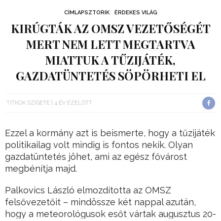
CÍMLAPSZTORIK
ÉRDEKES VILÁG
KIRÚGTÁK AZ OMSZ VEZETŐSÉGÉT
MERT NEM LETT MEGTARTVA
MIATTUK A TŰZIJÁTÉK,
GAZDATÜNTETÉS SÖPÖRHETI EL
TITKOK SZIGETE
4 ÉV EZELŐTT
Ezzel a kormány azt is beismerte, hogy a tűzijáték
politikailag volt mindig is fontos nekik. Olyan
gazdatüntetés jöhet, ami az egész fővárost
megbénítja majd.
Palkovics László elmozdította az OMSZ
felsővezetőit – mindössze két nappal azután,
hogy a meteorológusok esőt vártak augusztus 20-