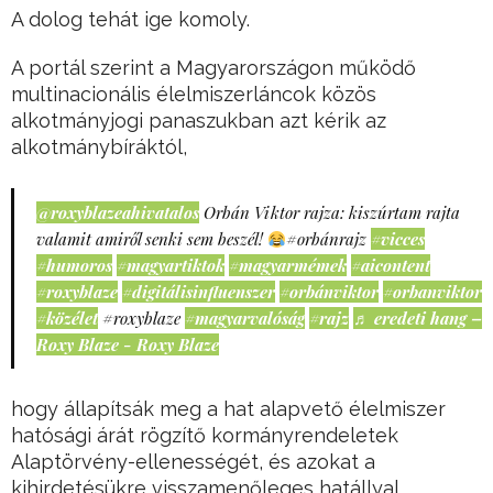
A dolog tehát ige komoly.
A portál szerint a Magyarországon működő
multinacionális élelmiszerláncok közös
alkotmányjogi panaszukban azt kérik az
alkotmánybíráktól,
@roxyblazeahivatalos
Orbán Viktor rajza: kiszúrtam rajta
valamit amiről senki sem beszél!
#orbánrajz
#vicces
#humoros
#magyartiktok
#magyarmémek
#aicontent
#roxyblaze
#digitálisinfluenszer
#orbánviktor
#orbanviktor
#közélet
#roxyblaze
#magyarvalóság
#rajz
♬ eredeti hang –
Roxy Blaze - Roxy Blaze
hogy állapítsák meg a hat alapvető élelmiszer
hatósági árát rögzítő kormányrendeletek
Alaptörvény-ellenességét, és azokat a
kihirdetésükre visszamenőleges hatállyal