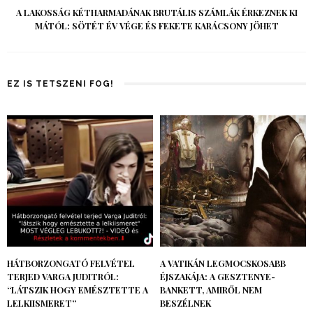
A LAKOSSÁG KÉTHARMADÁNAK BRUTÁLIS SZÁMLÁK ÉRKEZNEK KI
MÁTÓL: SÖTÉT ÉV VÉGE ÉS FEKETE KARÁCSONY JÖHET
EZ IS TETSZENI FOG!
HÁTBORZONGATÓ FELVÉTEL
A VATIKÁN LEGMOCSKOSABB
TERJED VARGA JUDITRÓL:
ÉJSZAKÁJA: A GESZTENYE-
“LÁTSZIK HOGY EMÉSZTETTE A
BANKETT, AMIRŐL NEM
LELKIISMERET”
BESZÉLNEK