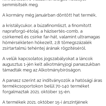
semmisítsék meg.
A kormány még januárban döntött hat termék,
a kristálycukor, a búzafinomliszt, a finomított
napraforgó-étolaj, a házisertés-comb, a
csirkemell és csirke far-hát, valamint ultramagas
hőmérsékleten hőkezelt, 2,8 tömegszázalék
zsírtartalmú tehéntej árának rögzítéséről.
A velük kapcsolatos jogszabályokat a láncok
augusztus 1-jén kelt alkotmányjogi panaszukban
támadták meg az Alkotmánybíróságon.
A panasz szerint az indítványozók a hatósági áras
termékcsoportokon belül 70-140 terméket
forgalmaztak 2021. október 15-én.
A termékek 2021. október 15-i árszintjének