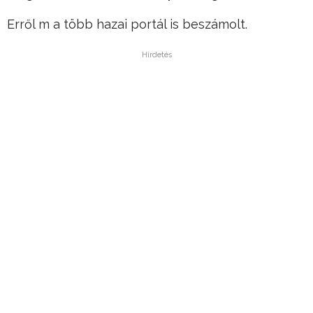
Erről m a több hazai portál is beszámolt.
Hirdetés