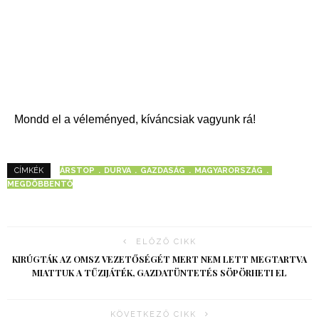
Mondd el a véleményed, kíváncsiak vagyunk rá!
ÁRSTOP
DURVA
GAZDASÁG
MAGYARORSZÁG
CÍMKÉK
MEGDÖBBENTŐ
ELŐZŐ CIKK
KIRÚGTÁK AZ OMSZ VEZETŐSÉGÉT MERT NEM LETT MEGTARTVA
MIATTUK A TŰZIJÁTÉK, GAZDATÜNTETÉS SÖPÖRHETI EL
KÖVETKEZŐ CIKK