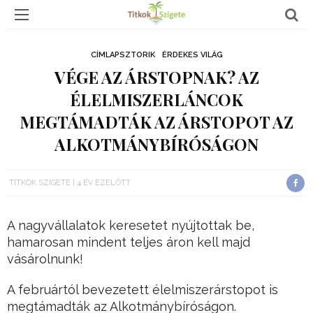
CÍMLAPSZTORIK
ÉRDEKES VILÁG
VÉGE AZ ÁRSTOPNAK? AZ
ÉLELMISZERLÁNCOK
MEGTÁMADTÁK AZ ÁRSTOPOT AZ
ALKOTMÁNYBÍRÓSÁGON
TITKOK SZIGETE
4 ÉV EZELŐTT
A nagyvállalatok keresetet nyújtottak be,
hamarosan mindent teljes áron kell majd
vásárolnunk!
A februártól bevezetett élelmiszerárstopot is
megtámadták az Alkotmánybíróságon.