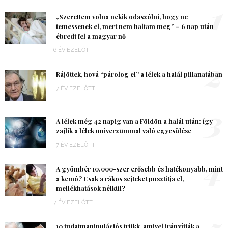
1
„Szerettem volna nekik odaszólni, hogy ne
temessenek el, mert nem haltam meg” – 6 nap után
ébredt fel a magyar nő
6 ÉV EZELŐTT
2
Rájöttek, hová “párolog el” a lélek a halál pillanatában
7 ÉV EZELŐTT
3
A lélek még 42 napig van a Földön a halál után: így
zajlik a lélek univerzummal való egyesülése
7 ÉV EZELŐTT
4
A gyömbér 10.000-szer erősebb és hatékonyabb, mint
a kemó? Csak a rákos sejteket pusztítja el,
mellékhatások nélkül?
7 ÉV EZELŐTT
5
10 tudatmanipulációs trükk, amivel irányítják a