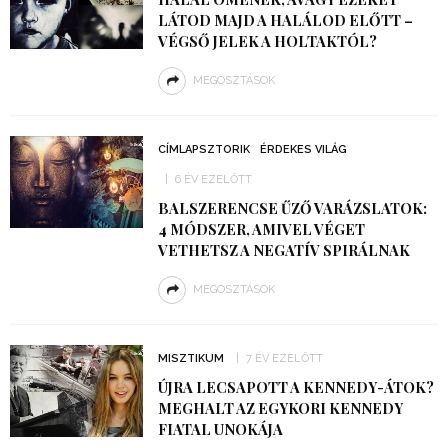
LÁTOD MAJD A HALÁLOD ELŐTT –
VÉGSŐ JELEK A HOLTAKTÓL?
MEGOSZTÁSOK
CÍMLAPSZTORIK
ÉRDEKES VILÁG
6 ÉV EZELŐTT
BALSZERENCSE ŰZŐ VARÁZSLATOK:
4 MÓDSZER, AMIVEL VÉGET
VETHETSZ A NEGATÍV SPIRÁLNAK
MEGOSZTÁSOK
MISZTIKUM
7 ÉV EZELŐTT
ÚJRA LECSAPOTT A KENNEDY-ÁTOK?
MEGHALT AZ EGYKORI KENNEDY
FIATAL UNOKÁJA