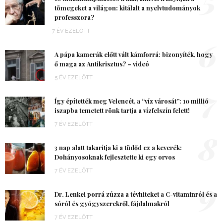
tömegeket a világon: kitálalt a nyelvtudományok
professzora?
7 ÉV EZELŐTT
6
A pápa kamerák előtt vált kámforrá: bizonyíték, hogy
ő maga az Antikrisztus? – videó
5 ÉV EZELŐTT
7
Így építették meg Velencét, a “víz városát”: 10 millió
iszapba temetett rönk tartja a vízfelszín felett!
7 ÉV EZELŐTT
8
3 nap alatt takarítja ki a tüdőd ez a keverék:
Dohányosoknak fejlesztette ki egy orvos
7 ÉV EZELŐTT
9
Dr. Lenkei porrá zúzza a tévhiteket a C-vitaminról és a
sóról és gyógyszerekről, fájdalmakról
7 ÉV EZELŐTT