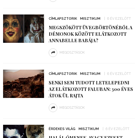
CÍMLAPSZTORIK
MISZTIKUM
6 ÉV EZELŐTT
MEGSZÖKÖTT ÜVEGBÖRTÖNÉBŐL A
DÉMONOK KÖZÖTT ELÁTKOZOTT
ANNABELLE BABÁJA?
MEGOSZTÁSOK
CÍMLAPSZTORIK
MISZTIKUM
6 ÉV EZELŐTT
SENKI SEM TUDOTT LETELEPEDNI
AZ ELÁTKOZOTT FALUBAN: 300 ÉVES
ÁTOK ÜL RAJTA
MEGOSZTÁSOK
ÉRDEKES VILÁG
MISZTIKUM
6 ÉV EZELŐTT
HALÁL ÓMENEK, AVAGY EZEKET