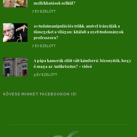
mellékhatások nélkül?
7 ÉV EZELŐTT
10 tudatmanipulációs trükk, amivel irányítják a
tömegeket a világon: kitálalt a nyelvtudományok
professzora?
7 ÉV EZELŐTT
A pápa kamerák előtt vált kámforrá: bizonyíték, hogy
ő maga az Antikrisztus? – videó
5 ÉV EZELŐTT
KÖVESS MINKET FACEBOOKON IS!