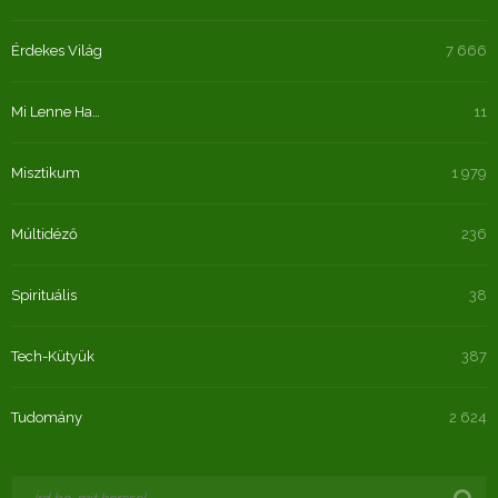
Érdekes Világ
7 666
Mi Lenne Ha…
11
Misztikum
1 979
Múltidéző
236
Spirituális
38
Tech-Kütyük
387
Tudomány
2 624