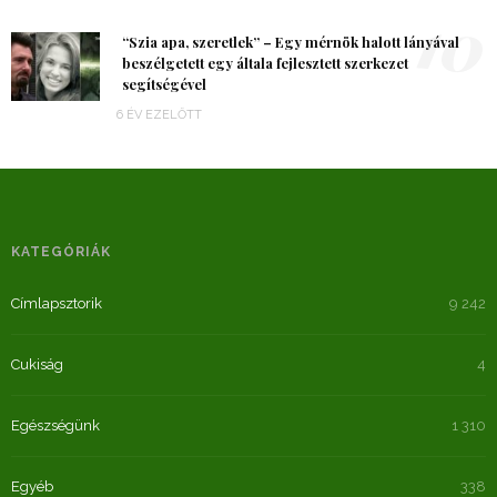
10
“Szia apa, szeretlek” – Egy mérnök halott lányával
beszélgetett egy általa fejlesztett szerkezet
segítségével
6 ÉV EZELŐTT
KATEGÓRIÁK
Címlapsztorik
9 242
Cukiság
4
Egészségünk
1 310
Egyéb
338