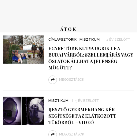
ÁTOK
CÍMLAPSZTORIK
MISZTIKUM
4 ÉV EZELŐTT
EGYRE TÖBB KUTYA UGRIK LE A
BUDAI VÁRBÓL: SZELLEMJÁRÁS VAGY
ŐSI ÁTOK ÁLLHAT A JELENSÉG
MÖGÖTT?
MEGOSZTÁSOK
MISZTIKUM
5 ÉV EZELŐTT
IJESZTŐ GYERMEKHANG KÉR
SEGÍTSÉGET AZ ELÁTKOZOTT
TÜKÖRBŐL – VIDEÓ
MEGOSZTÁSOK