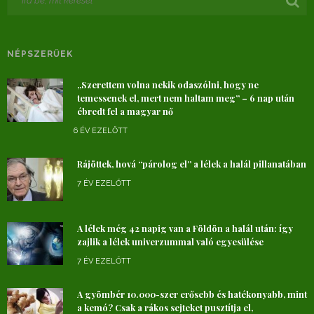
NÉPSZERŰEK
„Szerettem volna nekik odaszólni, hogy ne
temessenek el, mert nem haltam meg” – 6 nap után
ébredt fel a magyar nő
6 ÉV EZELŐTT
Rájöttek, hová “párolog el” a lélek a halál pillanatában
7 ÉV EZELŐTT
A lélek még 42 napig van a Földön a halál után: így
zajlik a lélek univerzummal való egyesülése
7 ÉV EZELŐTT
A gyömbér 10.000-szer erősebb és hatékonyabb, mint
a kemó? Csak a rákos sejteket pusztítja el,