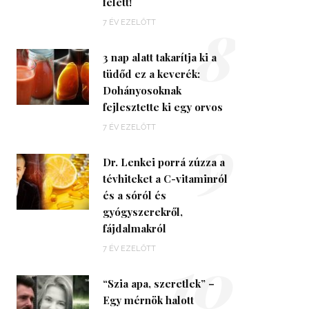
felett!
8
7 ÉV EZELŐTT
3 nap alatt takarítja ki a
tüdőd ez a keverék:
Dohányosoknak
fejlesztette ki egy orvos
9
7 ÉV EZELŐTT
Dr. Lenkei porrá zúzza a
tévhiteket a C-vitaminról
és a sóról és
gyógyszerekről,
fájdalmakról
10
7 ÉV EZELŐTT
“Szia apa, szeretlek” –
Egy mérnök halott