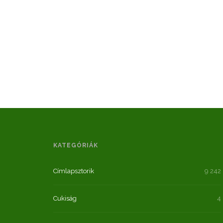
KATEGÓRIÁK
Címlapsztorik
9 242
Cukiság
4