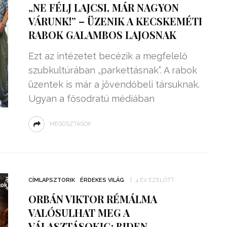
„NE FÉLJ LAJCSI, MÁR NAGYON
VÁRUNK!” – ÜZENIK A KECSKEMÉTI
RABOK GALAMBOS LAJOSNAK
Ezt az intézetet becézik a megfelelő
szubkultúrában „parkettásnak”. A rabok
üzentek is már a jövendőbeli társuknak.
Ugyan a fősodratú médiában
MEGOSZTÁSOK
ZSENIÁLIS DOLOG TALÁLT KI
HÁROM DIÁK: VÉGTELEN
CÍMLAPSZTORIK
ÉRDEKES VILÁG
4 ÉV EZELŐTT
TÉKONYSÁGGAL
ENERGIÁT
ORBÁN VIKTOR RÉMÁLMA
ÁRAMSZÁMLÁT
TERMELHETNÉNEK A
VALÓSULHAT MEG A
FEKVŐRENDŐRÖK!
VÁLASZTÁSOKIG: BIDEN