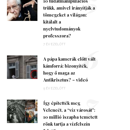
5
10 tudatmanipulációs
trükk, amivel irányítják a
tömegeket a világon:
kitálalt a
nyelvtudományok
professzora?
6
7 ÉV EZELŐTT
A pápa kamerák előtt vált
kámforrá: bizonyíték,
hogy ő maga az
Antikrisztus? – videó
7
5 ÉV EZELŐTT
Így építették meg
Velencét, a “víz városát”:
10 millió iszapba temetett
rönk tartja a vízfelszín