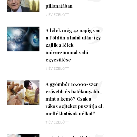
pillanatában
3
7 ÉV EZELŐTT
A lélek még 42 napig van
a Földön a halál után: így
zajlik a lélek
univerzummal való
egyesülése
4
7 ÉV EZELŐTT
A gyömbér 10.000-szer
erősebb és hatékonyabb,
mint a kemó? Csak a
rákos sejteket pusztítja el,
mellékhatások nélkül?
7 ÉV EZELŐTT