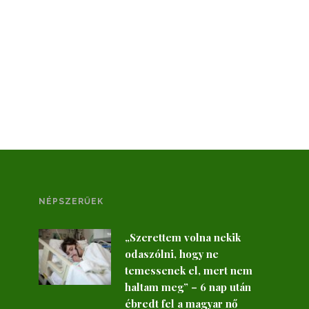
NÉPSZERŰEK
„Szerettem volna nekik
odaszólni, hogy ne
temessenek el, mert nem
haltam meg” – 6 nap után
ébredt fel a magyar nő