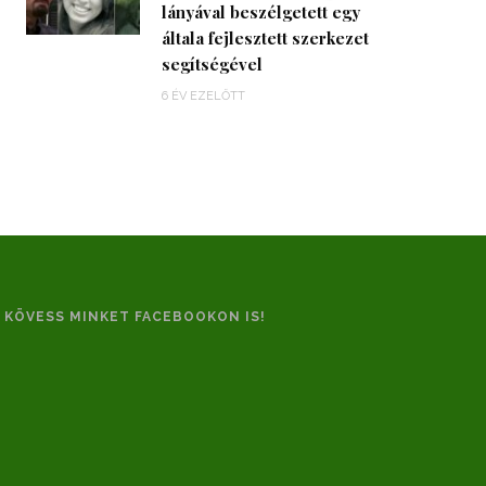
lányával beszélgetett egy
általa fejlesztett szerkezet
segítségével
6 ÉV EZELŐTT
KÖVESS MINKET FACEBOOKON IS!