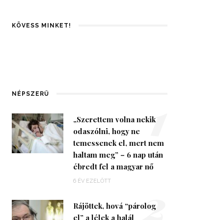
KÖVESS MINKET!
1
NÉPSZERŰ
„Szerettem volna nekik
odaszólni, hogy ne
temessenek el, mert nem
haltam meg” – 6 nap után
ébredt fel a magyar nő
2
6 ÉV EZELŐTT
Rájöttek, hová “párolog
el” a lélek a halál