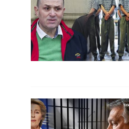
99,13%-OS HA
NULLÁZZA AZ 
EZ A MOTOR!