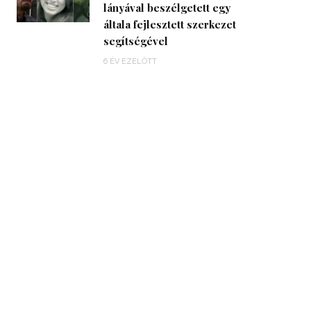
lányával beszélgetett egy
általa fejlesztett szerkezet
segítségével
6 ÉV EZELŐTT