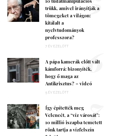
5
10 tudatmanipulációs
trükk, amivel irányítják a
tömegeket a világon:
kitálalt a
nyelvtudományok
professzora?
6
7 ÉV EZELŐTT
A pápa kamerák előtt vált
kámforrá: bizonyíték,
hogy ő maga az
Antikrisztus? – videó
7
5 ÉV EZELŐTT
Így építették meg
Velencét, a “víz városát”:
10 millió iszapba temetett
rönk tartja a vízfelszín