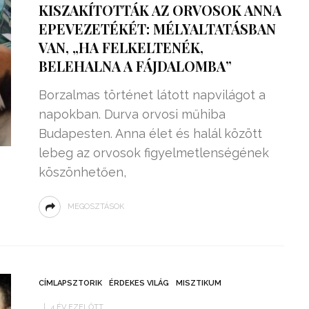
KISZAKÍTOTTÁK AZ ORVOSOK ANNA
EPEVEZETÉKÉT: MÉLYALTATÁSBAN
VAN, „HA FELKELTENÉK,
BELEHALNA A FÁJDALOMBA”
Borzalmas történet látott napvilágot a
napokban. Durva orvosi műhiba
Budapesten. Anna élet és halál között
lebeg az orvosok figyelmetlenségének
köszönhetően,
MEGOSZTÁSOK
ZSENIÁLIS DOLOG TALÁLT KI
HÁROM DIÁK: VÉGTELEN
TÉKONYSÁGGAL
ENERGIÁT
ÁRAMSZÁMLÁT
TERMELHETNÉNEK A
CÍMLAPSZTORIK
ÉRDEKES VILÁG
MISZTIKUM
FEKVŐRENDŐRÖK!
4 ÉV EZELŐTT