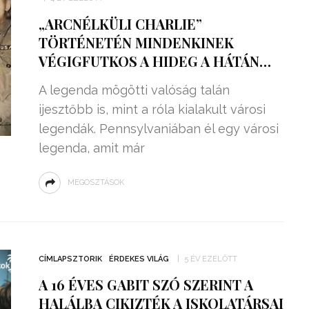
„ARCNÉLKÜLI CHARLIE”
TÖRTÉNETÉN MINDENKINEK
VÉGIGFUTKOS A HIDEG A HÁTÁN…
A legenda mögötti valóság talán
ijesztőbb is, mint a róla kialakult városi
legendák. Pennsylvaniában él egy városi
legenda, amit már
MEGOSZTÁSOK
CÍMLAPSZTORIK
ÉRDEKES VILÁG
5 ÉV EZELŐTT
A 16 ÉVES GABIT SZÓ SZERINT A
HALÁLBA CIKIZTÉK A ISKOLATÁRSAI