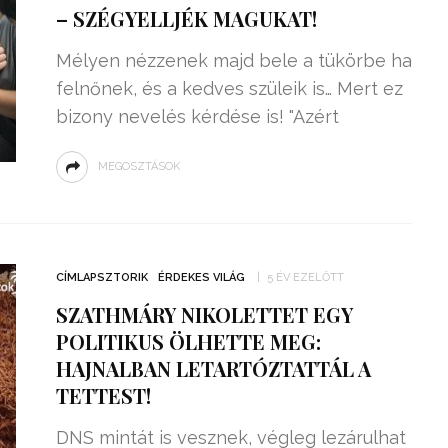
– SZÉGYELLJÉK MAGUKAT!
Mélyen nézzenek majd bele a tükörbe ha
felnőnek, és a kedves szüleik is… Mert ez
bizony nevelés kérdése is! "Azért
MEGOSZTÁSOK
CÍMLAPSZTORIK
ÉRDEKES VILÁG
5 ÉV EZELŐTT
SZATHMÁRY NIKOLETTET EGY
POLITIKUS ÖLHETTE MEG:
HAJNALBAN LETARTÓZTATTÁL A
TETTEST!
DNS mintát is vesznek, végleg lezárulhat