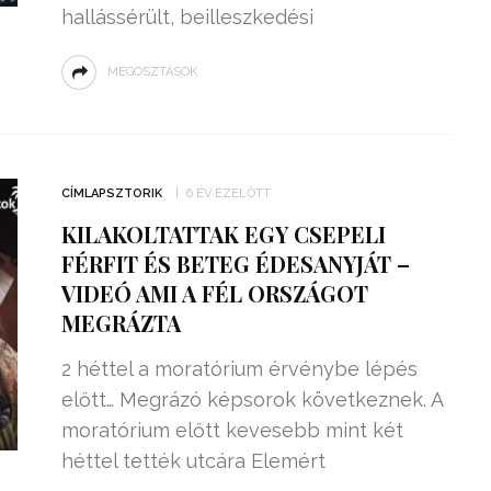
hallássérült, beilleszkedési
MEGOSZTÁSOK
CÍMLAPSZTORIK
6 ÉV EZELŐTT
KILAKOLTATTAK EGY CSEPELI
FÉRFIT ÉS BETEG ÉDESANYJÁT –
VIDEÓ AMI A FÉL ORSZÁGOT
MEGRÁZTA
2 héttel a moratórium érvénybe lépés
előtt… Megrázó képsorok következnek. A
moratórium előtt kevesebb mint két
héttel tették utcára Elemért