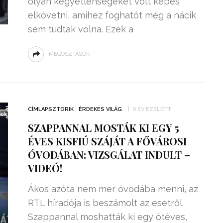
olyan kegyetlenségeket volt képes
elkövetni, amihez foghatót még a nácik
sem tudtak volna. Ezek a
MEGOSZTÁSOK
CÍMLAPSZTORIK
ÉRDEKES VILÁG
6 ÉV EZELŐTT
SZAPPANNAL MOSTÁK KI EGY 5
ÉVES KISFIÚ SZÁJÁT A FŐVÁROSI
ÓVODÁBAN: VIZSGÁLAT INDULT –
VIDEÓ!
Ákos azóta nem mer óvodába menni, az
RTL híradója is beszámolt az esetről.
Szappannal moshatták ki egy ötéves,