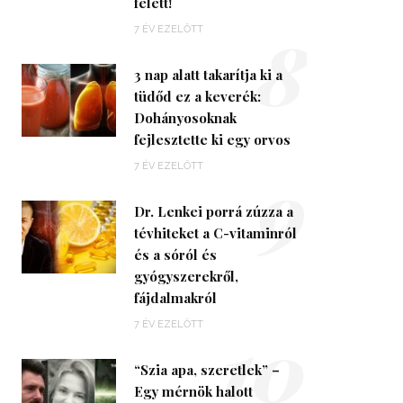
felett!
8
7 ÉV EZELŐTT
3 nap alatt takarítja ki a
tüdőd ez a keverék:
Dohányosoknak
fejlesztette ki egy orvos
9
7 ÉV EZELŐTT
Dr. Lenkei porrá zúzza a
tévhiteket a C-vitaminról
és a sóról és
gyógyszerekről,
fájdalmakról
10
7 ÉV EZELŐTT
“Szia apa, szeretlek” –
Egy mérnök halott