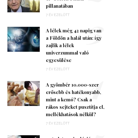
pillanatában
3
7 ÉV EZELŐTT
A lélek még 42 napig van
a Földön a halál után: így
zajlik a lélek
univerzummal való
egyesülése
4
7 ÉV EZELŐTT
A gyömbér 10.000-szer
erősebb és hatékonyabb,
mint a kemó? Csak a
rákos sejteket pusztítja el,
mellékhatások nélkül?
7 ÉV EZELŐTT