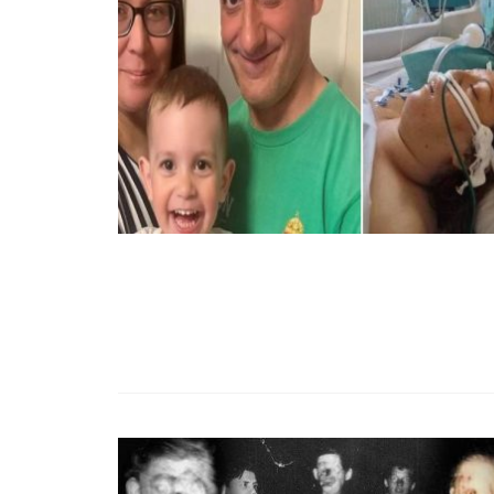
99,13%-OS HA
NULLÁZZA AZ 
EZ A MOTOR!