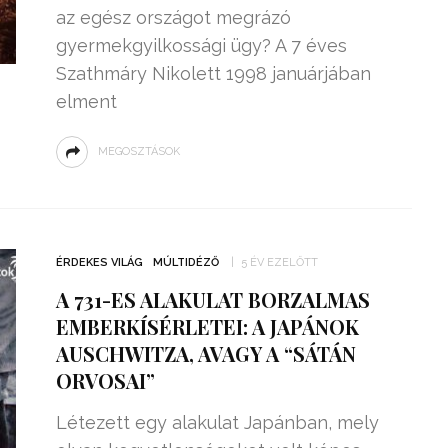
az egész országot megrázó
gyermekgyilkossági ügy? A 7 éves
Szathmáry Nikolett 1998 januárjában
elment
MEGOSZTÁSOK
ÉRDEKES VILÁG
MÚLTIDÉZŐ
5 ÉV EZELŐTT
A 731-ES ALAKULAT BORZALMAS
EMBERKÍSÉRLETEI: A JAPÁNOK
AUSCHWITZA, AVAGY A “SÁTÁN
ORVOSAI”
Létezett egy alakulat Japánban, mely