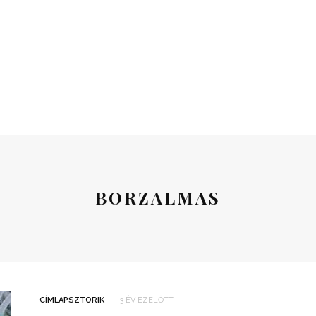
BORZALMAS
CÍMLAPSZTORIK
3 ÉV EZELŐTT