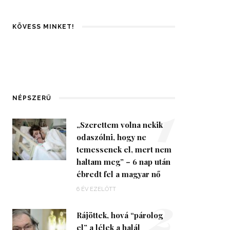
KÖVESS MINKET!
1
NÉPSZERŰ
„Szerettem volna nekik
odaszólni, hogy ne
temessenek el, mert nem
haltam meg” – 6 nap után
ébredt fel a magyar nő
2
6 ÉV EZELŐTT
Rájöttek, hová “párolog
el” a lélek a halál