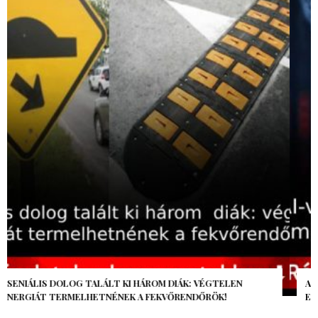
AZ AI-VILÁGVÉGE ÁRNYÉKA, CSAK PÁR ÓRA VOLT, MÉGIS AZ
EGÉSZ VILÁG MEGÉREZTE…