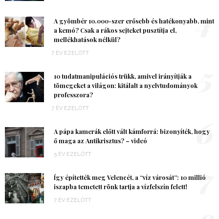
4
A gyömbér 10.000-szer erősebb és hatékonyabb, mint
a kemó? Csak a rákos sejteket pusztítja el,
mellékhatások nélkül?
7 ÉV EZELŐTT
5
10 tudatmanipulációs trükk, amivel irányítják a
tömegeket a világon: kitálalt a nyelvtudományok
professzora?
7 ÉV EZELŐTT
6
A pápa kamerák előtt vált kámforrá: bizonyíték, hogy
ő maga az Antikrisztus? – videó
5 ÉV EZELŐTT
7
Így építették meg Velencét, a “víz városát”: 10 millió
iszapba temetett rönk tartja a vízfelszín felett!
7 ÉV EZELŐTT