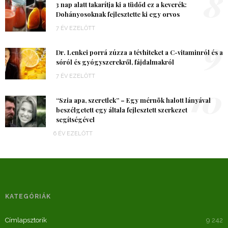
8
3 nap alatt takarítja ki a tüdőd ez a keverék:
Dohányosoknak fejlesztette ki egy orvos
7 ÉV EZELŐTT
9
Dr. Lenkei porrá zúzza a tévhiteket a C-vitaminról és a
sóról és gyógyszerekről, fájdalmakról
7 ÉV EZELŐTT
10
“Szia apa, szeretlek” – Egy mérnök halott lányával
beszélgetett egy általa fejlesztett szerkezet
segítségével
6 ÉV EZELŐTT
KATEGÓRIÁK
Címlapsztorik
9 242