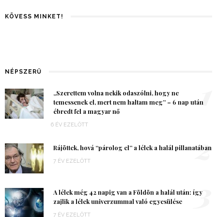
KÖVESS MINKET!
NÉPSZERŰ
1
„Szerettem volna nekik odaszólni, hogy ne
temessenek el, mert nem haltam meg” – 6 nap után
ébredt fel a magyar nő
6 ÉV EZELŐTT
2
Rájöttek, hová “párolog el” a lélek a halál pillanatában
7 ÉV EZELŐTT
3
A lélek még 42 napig van a Földön a halál után: így
zajlik a lélek univerzummal való egyesülése
7 ÉV EZELŐTT