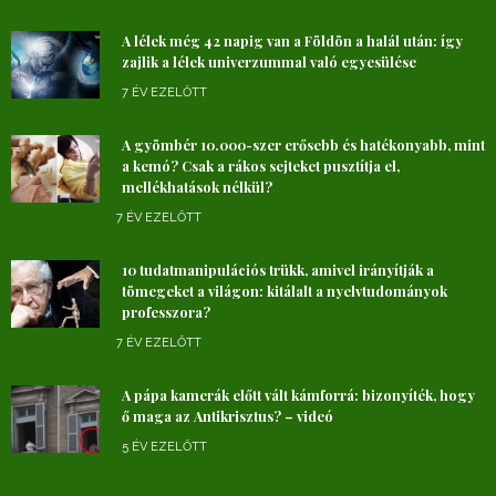
A lélek még 42 napig van a Földön a halál után: így
zajlik a lélek univerzummal való egyesülése
7 ÉV EZELŐTT
A gyömbér 10.000-szer erősebb és hatékonyabb, mint
a kemó? Csak a rákos sejteket pusztítja el,
mellékhatások nélkül?
7 ÉV EZELŐTT
10 tudatmanipulációs trükk, amivel irányítják a
tömegeket a világon: kitálalt a nyelvtudományok
professzora?
7 ÉV EZELŐTT
A pápa kamerák előtt vált kámforrá: bizonyíték, hogy
ő maga az Antikrisztus? – videó
5 ÉV EZELŐTT