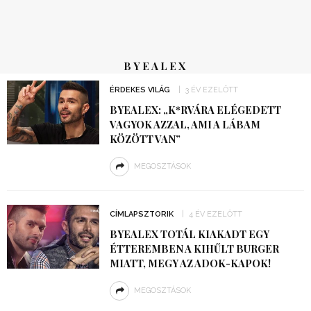
BYEALEX
ÉRDEKES VILÁG
3 ÉV EZELŐTT
BYEALEX: „K*RVÁRA ELÉGEDETT
VAGYOK AZZAL, AMI A LÁBAM
KÖZÖTT VAN”
MEGOSZTÁSOK
CÍMLAPSZTORIK
4 ÉV EZELŐTT
BYEALEX TOTÁL KIAKADT EGY
ÉTTEREMBEN A KIHŰLT BURGER
MIATT, MEGY AZ ADOK-KAPOK!
MEGOSZTÁSOK