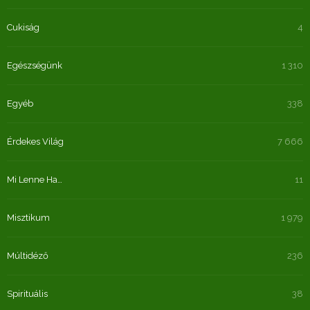
Cukiság
4
Egészségünk
1 310
Egyéb
338
Érdekes Világ
7 666
Mi Lenne Ha…
11
Misztikum
1 979
Múltidéző
236
Spirituális
38