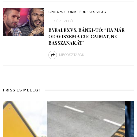
CÍMLAPSZTORIK
ÉRDEKES VILÁG
5 ÉV EZELŐTT
BYEALEX VS. BÁNKI-TÓ: “HA MÁR
ODAVISZEM A CUCCAIMAT, NE
BASSZANAK ÁT”
MEGOSZTÁSOK
FRISS ÉS MELEG!