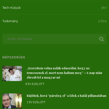
Tech-Kütyük
387
Tudomány
2 624
NÉPSZERŰEK
„Szerettem volna nekik odaszólni, hogy ne
temessenek el, mert nem haltam meg” – 6 nap után
ébredt fel a magyar nő
6 ÉV EZELŐTT
Rájöttek, hová “párolog el” a lélek a halál pillanatában
7 ÉV EZELŐTT