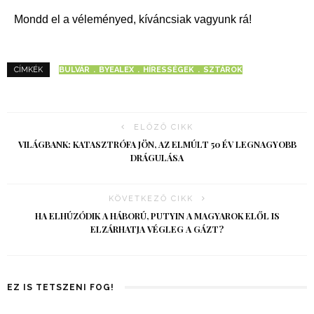
Mondd el a véleményed, kíváncsiak vagyunk rá!
BULVÁR
BYEALEX
HÍRESSÉGEK
SZTÁROK
CÍMKÉK
ELŐZŐ CIKK
VILÁGBANK: KATASZTRÓFA JÖN, AZ ELMÚLT 50 ÉV LEGNAGYOBB
DRÁGULÁSA
KÖVETKEZŐ CIKK
HA ELHÚZÓDIK A HÁBORÚ, PUTYIN A MAGYAROK ELŐL IS
ELZÁRHATJA VÉGLEG A GÁZT?
EZ IS TETSZENI FOG!