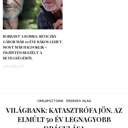
ROBBANT A BOMBA: REVICZKY
GÁBOR MÁR 10 ÉVE RÁKOS LEHET,
MOST MÁR HALDOKLIK –
ŐSZINTÉN BESZÉLT A
BETEGSÉGÉRŐL
3 ÉV EZELŐTT
CÍMLAPSZTORIK
ÉRDEKES VILÁG
VILÁGBANK: KATASZTRÓFA JÖN, AZ
ELMÚLT 50 ÉV LEGNAGYOBB