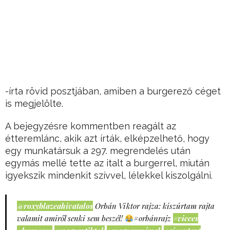
-írta rövid posztjában, amiben a burgerező céget
is megjelölte.
A bejegyzésre kommentben reagált az
étteremlánc, akik azt írták, elképzelhető, hogy
egy munkatársuk a 297. megrendelés után
egymás mellé tette az italt a burgerrel, miután
igyekszik mindenkit szívvel, lélekkel kiszolgálni.
@roxyblazeahivatalos
Orbán Viktor rajza: kiszúrtam rajta
valamit amiről senki sem beszél!
#orbánrajz
#vicces