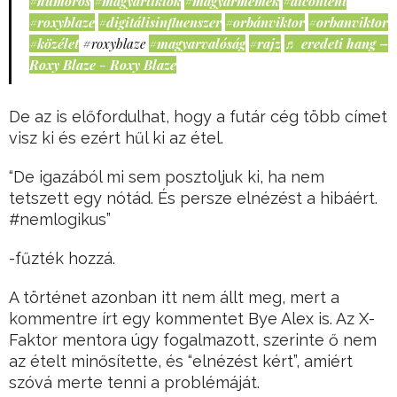
#humoros
#magyartiktok
#magyarmémek
#aicontent
#roxyblaze
#digitálisinfluenszer
#orbánviktor
#orbanviktor
#közélet
#roxyblaze
#magyarvalóság
#rajz
♬ eredeti hang –
Roxy Blaze - Roxy Blaze
De az is előfordulhat, hogy a futár cég több címet
visz ki és ezért hűl ki az étel.
“De igazából mi sem posztoljuk ki, ha nem
tetszett egy nótád. És persze elnézést a hibáért.
#nemlogikus”
-fűzték hozzá.
A történet azonban itt nem állt meg, mert a
kommentre írt egy kommentet Bye Alex is. Az X-
Faktor mentora úgy fogalmazott, szerinte ő nem
az ételt minősítette, és “elnézést kért”, amiért
szóvá merte tenni a problémáját.