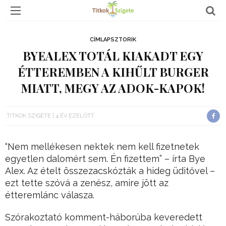
CÍMLAPSZTORIK
BYEALEX TOTÁL KIAKADT EGY
ÉTTEREMBEN A KIHŰLT BURGER
MIATT, MEGY AZ ADOK-KAPOK!
TITKOK SZIGETE
4 ÉV EZELŐTT
“Nem mellékesen nektek nem kell fizetnetek
egyetlen dalomért sem. Én fizettem” – írta Bye
Alex. Az ételt összezacskózták a hideg üditővel –
ezt tette szóvá a zenész, amire jött az
étteremlánc válasza.
Szórakoztató komment-háborúba keveredett