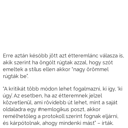
Erre aztán később jött azt étteremlánc válasza is,
akik szerint ha öngólt rúgtak azzal, hogy szót
emeltek a stílus ellen akkor “nagy örömmel
rúgták be”.
“A kritikát több módon lehet fogalmazni, ki így, ‘ki
úgy’. Az esetben, ha az étteremnek jelzel
közvetlenül, ami rövidebb út lehet, mint a saját
oldaladra egy #nemlogikus poszt, akkor
remélhetőleg a protokoll szerint fognak eljárni,
és kárpótolnak, ahogy mindenki mást” – írták.