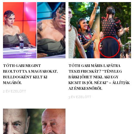
TÓTH GABI MEGINT
TÓTH GABI MÁRIS LAPÁTRA
BEOLTOTTA A MAGYAROKAT,
TESZI FRICSKÁT? “TÉNYLEG
BULLDOGKÉNT KELT KI
BÁRKI JÖHET NEKI, AKI EGY
MAGÁBÓL
KICSIT IS JÓL NÉZ KI” – ÁLLÍTJÁK
AZ ÉNEKESNŐRŐL
2 ÉV EZELŐTT
3 ÉV EZELŐTT