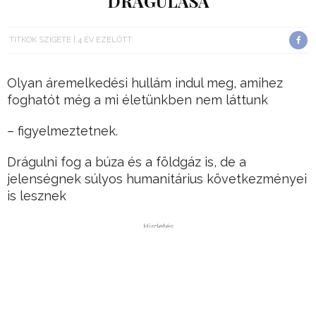
DRÁGULÁSA
TITKOK SZIGETE
4 ÉV EZELŐTT
Olyan áremelkedési hullám indul meg, amihez
foghatót még a mi életünkben nem láttunk
– figyelmeztetnek.
Drágulni fog a búza és a földgáz is, de a
jelenségnek súlyos humanitárius következményei
is lesznek
Hirdetés