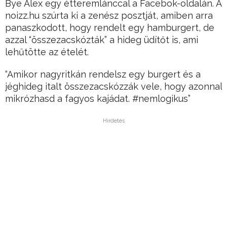
Bye Alex egy étteremlánccal a Facebok-oldalán. A
noizz.hu szúrta ki a zenész posztját, amiben arra
panaszkodott, hogy rendelt egy hamburgert, de
azzal “összezacskózták” a hideg üdítőt is, ami
lehűtötte az ételét.
“Amikor nagyritkán rendelsz egy burgert és a
jéghideg italt összezacskózzák vele, hogy azonnal
mikrózhasd a fagyos kajádat. #nemlogikus”
Hirdetés