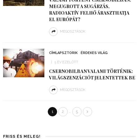
MEGUGROTT A SUGÁRZÁS,
RADIOAKTÍV FELHŐ ÁRASZTHATJA
EL EURÓPÁT?
MEGOSZTÁSOK
CÍMLAPSZTORIK
ÉRDEKES VILÁG
5 ÉV EZELŐTT
CSERNOBILBAN VALAMI TÖRTÉNIK:
VILÁGSZENZÁCIÓT JELENTETTEK BE
MEGOSZTÁSOK
…
1
2
5
FRISS ÉS MELEG!