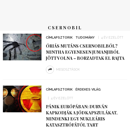
CSERNOBIL
CÍMLAPSZTORIK
TUDOMÁNY
4 ÉV EZELŐTT
ÓRIÁS MUTÁNS CSERNOBILBÓL?
MINTHA EGYENESEN JUMANJIBÓL
JÖTT VOLNA – BORZADTAK EL RAJTA
MEGOSZTÁSOK
CÍMLAPSZTORIK
ÉRDEKES VILÁG
4 ÉV EZELŐTT
PÁNIK EURÓPÁBAN: DURVÁN
KAPKODJÁK A JÓDKAPSZULÁKAT,
MINDENKI EGY NUKLEÁRIS
KATASZTRÓFÁTÓL TART