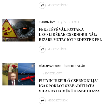
MEGOSZTÁSOK
TUDOMÁNY
4 ÉV EZELŐTT
FEKETÉVÉ VÁLTOZTAK A
LEVELIBÉKÁK CSERNOBILNÁL:
BIZARR MUTÁCIÓT FEDEZTEK FEL
MEGOSZTÁSOK
CÍMLAPSZTORIK
ÉRDEKES VILÁG
4 ÉV EZELŐTT
PUTYIN “REPÜLŐ CSERNOBILJA”
IGAZ POKLOT SZABADÍTHAT A
VILÁGRA HA MŰKÖDÉSBE HOZZA
MEGOSZTÁSOK