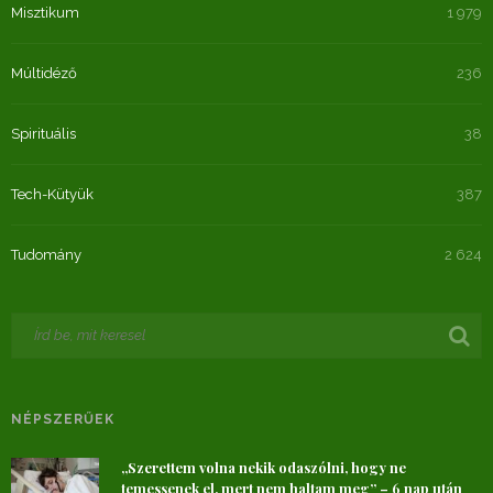
Misztikum
1 979
Múltidéző
236
Spirituális
38
Tech-Kütyük
387
Tudomány
2 624
NÉPSZERŰEK
„Szerettem volna nekik odaszólni, hogy ne
temessenek el, mert nem haltam meg” – 6 nap után