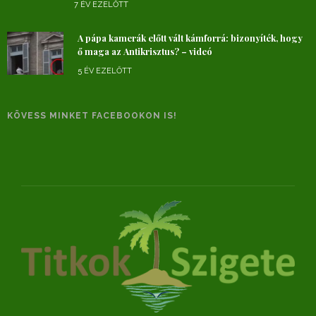
7 ÉV EZELŐTT
A pápa kamerák előtt vált kámforrá: bizonyíték, hogy
ő maga az Antikrisztus? – videó
5 ÉV EZELŐTT
KÖVESS MINKET FACEBOOKON IS!