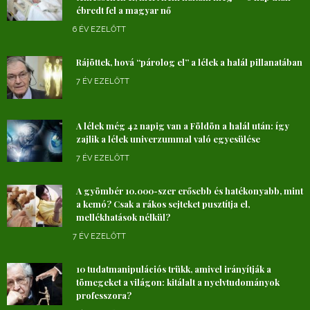
ébredt fel a magyar nő
6 ÉV EZELŐTT
Rájöttek, hová “párolog el” a lélek a halál pillanatában
7 ÉV EZELŐTT
A lélek még 42 napig van a Földön a halál után: így
zajlik a lélek univerzummal való egyesülése
7 ÉV EZELŐTT
A gyömbér 10.000-szer erősebb és hatékonyabb, mint
a kemó? Csak a rákos sejteket pusztítja el,
mellékhatások nélkül?
7 ÉV EZELŐTT
10 tudatmanipulációs trükk, amivel irányítják a
tömegeket a világon: kitálalt a nyelvtudományok
professzora?