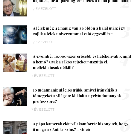
2
Rájöttek, hová “párolog el” a lélek a halál pillanatában
7 ÉV EZELŐTT
3
A lélek még 42 napig van a Földön a halál után: így
zajlik a lélek univerzummal való egyesülése
7 ÉV EZELŐTT
4
A gyömbér 10.000-szer erősebb és hatékonyabb, mint
a kemó? Csak a rákos sejteket pusztítja el,
mellékhatások nélkül?
7 ÉV EZELŐTT
5
10 tudatmanipulációs trükk, amivel irányítják a
tömegeket a világon: kitálalt a nyelvtudományok
professzora?
7 ÉV EZELŐTT
6
A pápa kamerák előtt vált kámforrá: bizonyíték, hogy
ő maga az Antikrisztus? – videó