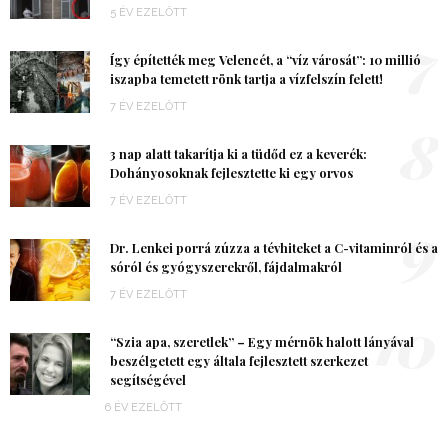
5 ÉV EZELŐTT
7
Így építették meg Velencét, a “víz városát”: 10 millió
iszapba temetett rönk tartja a vízfelszín felett!
7 ÉV EZELŐTT
8
3 nap alatt takarítja ki a tüdőd ez a keverék:
Dohányosoknak fejlesztette ki egy orvos
7 ÉV EZELŐTT
9
Dr. Lenkei porrá zúzza a tévhiteket a C-vitaminról és a
sóról és gyógyszerekről, fájdalmakról
7 ÉV EZELŐTT
10
“Szia apa, szeretlek” – Egy mérnök halott lányával
beszélgetett egy általa fejlesztett szerkezet
segítségével
6 ÉV EZELŐTT