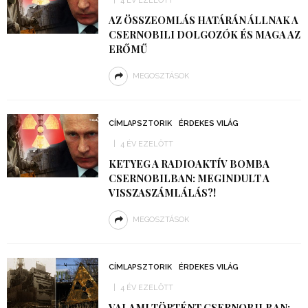
4 ÉV EZELŐTT
AZ ÖSSZEOMLÁS HATÁRÁN ÁLLNAK A
CSERNOBILI DOLGOZÓK ÉS MAGA AZ
ERŐMŰ
MEGOSZTÁSOK
CÍMLAPSZTORIK
ÉRDEKES VILÁG
4 ÉV EZELŐTT
KETYEG A RADIOAKTÍV BOMBA
CSERNOBILBAN: MEGINDULT A
VISSZASZÁMLÁLÁS?!
MEGOSZTÁSOK
CÍMLAPSZTORIK
ÉRDEKES VILÁG
4 ÉV EZELŐTT
VALAMI TÖRTÉNT CSERNOBILBAN: