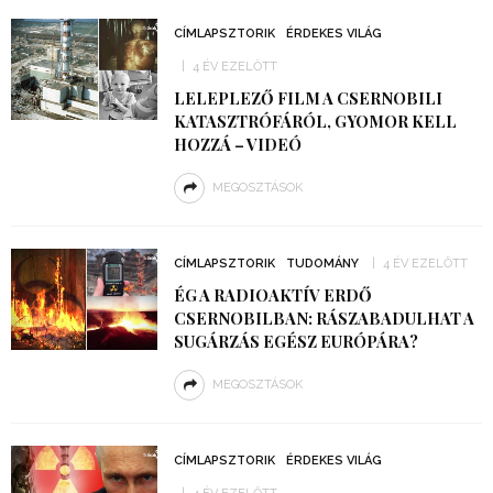
CÍMLAPSZTORIK
ÉRDEKES VILÁG
4 ÉV EZELŐTT
LELEPLEZŐ FILM A CSERNOBILI
KATASZTRÓFÁRÓL, GYOMOR KELL
HOZZÁ – VIDEÓ
MEGOSZTÁSOK
CÍMLAPSZTORIK
TUDOMÁNY
4 ÉV EZELŐTT
ÉG A RADIOAKTÍV ERDŐ
CSERNOBILBAN: RÁSZABADULHAT A
SUGÁRZÁS EGÉSZ EURÓPÁRA?
MEGOSZTÁSOK
CÍMLAPSZTORIK
ÉRDEKES VILÁG