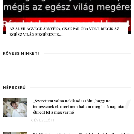
AZ AI-VILÁGVÉGE ÁRNYÉKA, CSAK PÁR ÓRA VOLT, MÉGIS AZ
EGÉSZ VILÁG MEGÉREZTE…
KÖVESS MINKET!
NÉPSZERŰ
1
„Szerettem volna nekik odaszólni, hogy ne
temessenek el, mert nem haltam meg” – 6 nap után
ébredt fel a magyar nő
6 ÉV EZELŐTT