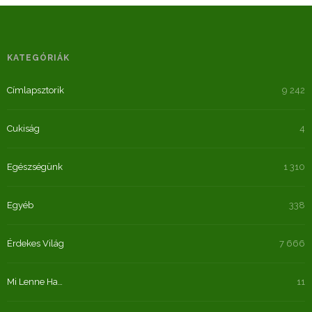
KATEGÓRIÁK
Címlapsztorik
9 242
Cukiság
4
Egészségünk
1 310
Egyéb
338
Érdekes Világ
7 666
Mi Lenne Ha…
11