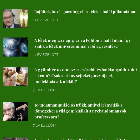
Rájöttek, hová “párolog el” a lélek a halál pillanatában
7 ÉV EZELŐTT
A lélek még 42 napig van a Földön a halál után: így
zajlik a lélek univerzummal való egyesülése
7 ÉV EZELŐTT
A gyömbér 10.000-szer erősebb és hatékonyabb, mint
a kemó? Csak a rákos sejteket pusztítja el,
mellékhatások nélkül?
7 ÉV EZELŐTT
10 tudatmanipulációs trükk, amivel irányítják a
tömegeket a világon: kitálalt a nyelvtudományok
professzora?
7 ÉV EZELŐTT