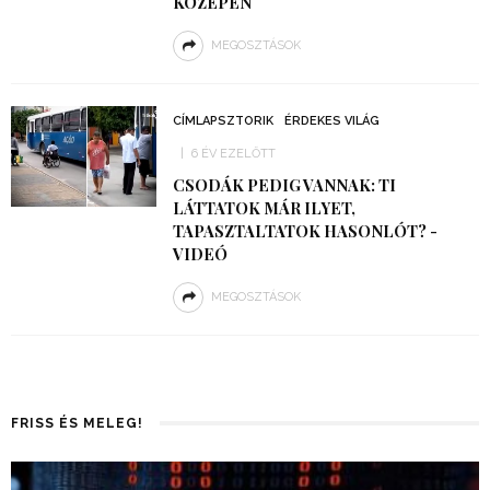
KÖZEPÉN
MEGOSZTÁSOK
CÍMLAPSZTORIK
ÉRDEKES VILÁG
6 ÉV EZELŐTT
CSODÁK PEDIG VANNAK: TI
LÁTTATOK MÁR ILYET,
TAPASZTALTATOK HASONLÓT? -
VIDEÓ
MEGOSZTÁSOK
FRISS ÉS MELEG!