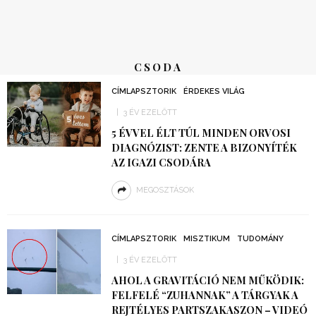
CSODA
CÍMLAPSZTORIK
ÉRDEKES VILÁG
3 ÉV EZELŐTT
5 ÉVVEL ÉLT TÚL MINDEN ORVOSI
DIAGNÓZIST: ZENTE A BIZONYÍTÉK
AZ IGAZI CSODÁRA
MEGOSZTÁSOK
CÍMLAPSZTORIK
MISZTIKUM
TUDOMÁNY
3 ÉV EZELŐTT
AHOL A GRAVITÁCIÓ NEM MŰKÖDIK:
FELFELÉ “ZUHANNAK” A TÁRGYAK A
REJTÉLYES PARTSZAKASZON – VIDEÓ