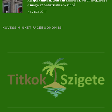
A pápa kamerák előtt vált kámforrá: bizonyíték, hogy
ő maga az Antikrisztus? – videó
5 ÉV EZELŐTT
KÖVESS MINKET FACEBOOKON IS!