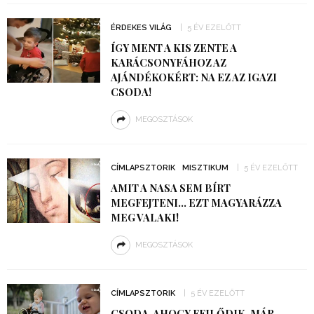
ÉRDEKES VILÁG
5 ÉV EZELŐTT
ÍGY MENT A KIS ZENTE A
KARÁCSONYFÁHOZ AZ
AJÁNDÉKOKÉRT: NA EZ AZ IGAZI
CSODA!
MEGOSZTÁSOK
CÍMLAPSZTORIK
MISZTIKUM
5 ÉV EZELŐTT
AMIT A NASA SEM BÍRT
MEGFEJTENI… EZT MAGYARÁZZA
MEG VALAKI!
MEGOSZTÁSOK
CÍMLAPSZTORIK
5 ÉV EZELŐTT
CSODA, AHOGY FEJLŐDIK, MÁR