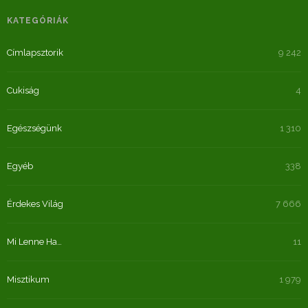
KATEGÓRIÁK
Címlapsztorik
9 242
Cukiság
4
Egészségünk
1 310
Egyéb
338
Érdekes Világ
7 666
Mi Lenne Ha…
11
Misztikum
1 979