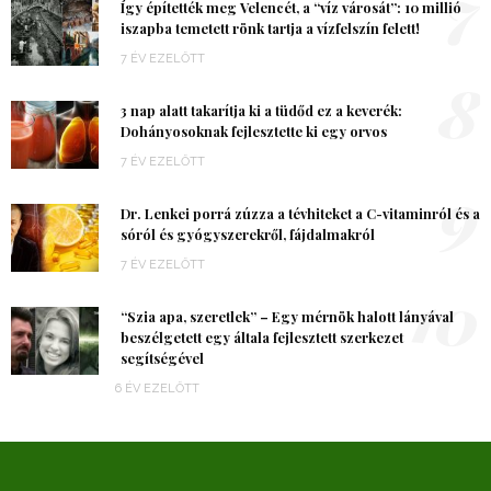
7
Így építették meg Velencét, a “víz városát”: 10 millió
iszapba temetett rönk tartja a vízfelszín felett!
7 ÉV EZELŐTT
8
3 nap alatt takarítja ki a tüdőd ez a keverék:
Dohányosoknak fejlesztette ki egy orvos
7 ÉV EZELŐTT
9
Dr. Lenkei porrá zúzza a tévhiteket a C-vitaminról és a
sóról és gyógyszerekről, fájdalmakról
7 ÉV EZELŐTT
10
“Szia apa, szeretlek” – Egy mérnök halott lányával
beszélgetett egy általa fejlesztett szerkezet
segítségével
6 ÉV EZELŐTT