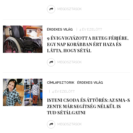
MEGOSZTÁSOK
ÉRDEKES VILÁG
4 ÉV EZELŐTT
9 ÉVIG VIGYÁZOTT A BETEG FÉRJÉRE,
EGY NAP KORÁBBAN ÉRT HAZA ÉS
LÁTTA, HOGY SÉTÁL
MEGOSZTÁSOK
CÍMLAPSZTORIK
ÉRDEKES VILÁG
4 ÉV EZELŐTT
ISTENI CSODA ÉS ÁTTÖRÉS: AZ SMA-S
ZENTE MÁR SEGÍTSÉG NÉLKÜL IS
TUD SÉTÁLGATNI
MEGOSZTÁSOK