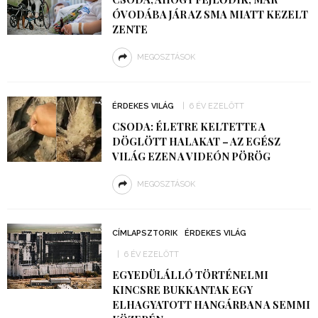
ÓVODÁBA JÁR AZ SMA MIATT KEZELT
ZENTE
MEGOSZTÁSOK
ÉRDEKES VILÁG
6 ÉV EZELŐTT
CSODA: ÉLETRE KELTETTE A
DÖGLÖTT HALAKAT – AZ EGÉSZ
VILÁG EZEN A VIDEÓN PÖRÖG
MEGOSZTÁSOK
CÍMLAPSZTORIK
ÉRDEKES VILÁG
6 ÉV EZELŐTT
EGYEDÜLÁLLÓ TÖRTÉNELMI
KINCSRE BUKKANTAK EGY
ELHAGYATOTT HANGÁRBAN A SEMMI