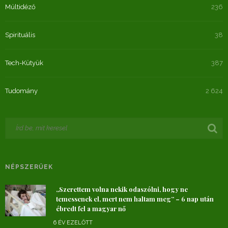
Múltidéző
236
Spirituális
38
Tech-Kütyük
387
Tudomány
2 624
NÉPSZERŰEK
„Szerettem volna nekik odaszólni, hogy ne
temessenek el, mert nem haltam meg” – 6 nap után
ébredt fel a magyar nő
6 ÉV EZELŐTT