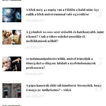
3
A lélek még 42 napig van a Földön a halál után: így
zajlik a lélek univerzummal való egyesülése
7 ÉV EZELŐTT
4
A gyömbér 10.000-szer erősebb és hatékonyabb, mint
a kemó? Csak a rákos sejteket pusztítja el,
mellékhatások nélkül?
7 ÉV EZELŐTT
5
10 tudatmanipulációs trükk, amivel irányítják a
tömegeket a világon: kitálalt a nyelvtudományok
professzora?
7 ÉV EZELŐTT
6
A pápa kamerák előtt vált kámforrá: bizonyíték, hogy
ő maga az Antikrisztus? – videó
5 ÉV EZELŐTT