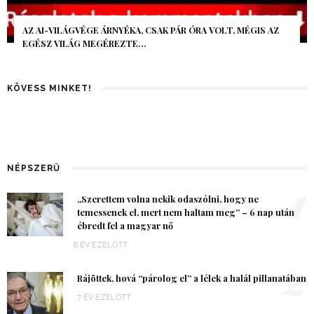
AZ AI-VILÁGVÉGE ÁRNYÉKA, CSAK PÁR ÓRA VOLT, MÉGIS AZ
EGÉSZ VILÁG MEGÉREZTE…
KÖVESS MINKET!
NÉPSZERŰ
1
„Szerettem volna nekik odaszólni, hogy ne
temessenek el, mert nem haltam meg” – 6 nap után
ébredt fel a magyar nő
6 ÉV EZELŐTT
2
Rájöttek, hová “párolog el” a lélek a halál pillanatában
7 ÉV EZELŐTT