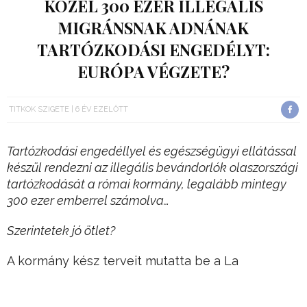
KÖZEL 300 EZER ILLEGÁLIS
MIGRÁNSNAK ADNÁNAK
TARTÓZKODÁSI ENGEDÉLYT:
EURÓPA VÉGZETE?
TITKOK SZIGETE
6 ÉV EZELŐTT
Tartózkodási engedéllyel és egészségügyi ellátással
készül rendezni az illegális bevándorlók olaszországi
tartózkodását a római kormány, legalább mintegy
300 ezer emberrel számolva…
Szerintetek jó ötlet?
A kormány kész terveit mutatta be a La
Repubblica című baloldali napilap hétfőn, első
lépésben több mint kétszázezer illegális