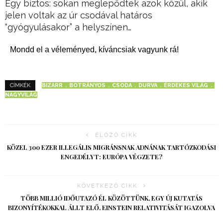
Egy biztos: sokan meglepődtek azok közül, akik
jelen voltak az úr csodával határos
“gyógyulásakor” a helyszínen…
Mondd el a véleményed, kíváncsiak vagyunk rá!
BIZARR
BOTRÁNYOS
CSODA
DURVA
ÉRDEKES VILÁG
CÍMKÉK
NAGYVILÁG
ELŐZŐ CIKK
KÖZEL 300 EZER ILLEGÁLIS MIGRÁNSNAK ADNÁNAK TARTÓZKODÁSI
ENGEDÉLYT: EURÓPA VÉGZETE?
KÖVETKEZŐ CIKK
TÖBB MILLIÓ IDŐUTAZÓ ÉL KÖZÖTTÜNK, EGY ÚJ KUTATÁS
BIZONYÍTÉKOKKAL ÁLLT ELŐ, EINSTEIN RELATIVITÁSÁT IGAZOLVA