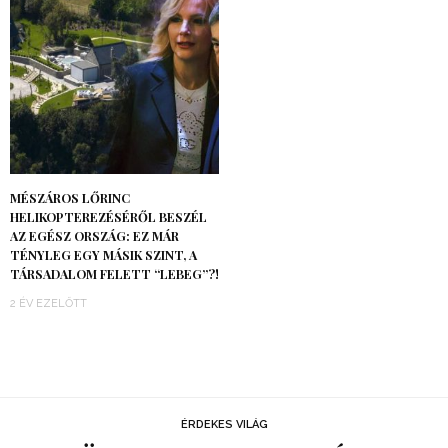
MÉSZÁROS LŐRINC
HELIKOPTEREZÉSÉRŐL BESZÉL
AZ EGÉSZ ORSZÁG: EZ MÁR
TÉNYLEG EGY MÁSIK SZINT, A
TÁRSADALOM FELETT “LEBEG”?!
2 ÉV EZELŐTT
ÉRDEKES VILÁG