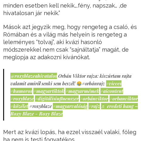
minden esetben kell nekik….fény, napszak… ,de
hivatalosan jár nekik.”
Mások azt jegyzik meg, hogy rengeteg a csaló, és
Rómában és a világ más helyein is rengeteg a
leleményes “tolvaj”, aki kvázi hasonló
módszerekkel nem csak “sajnáltatja” magát, de
meglopja az adakozni kívánókat.
@roxyblazeahivatalos
Orbán Viktor rajza: kiszúrtam rajta
valamit amiről senki sem beszél!
#orbánrajz
#vicces
#humoros
#magyartiktok
#magyarmémek
#aicontent
#roxyblaze
#digitálisinfluenszer
#orbánviktor
#orbanviktor
#közélet
#roxyblaze
#magyarvalóság
#rajz
♬ eredeti hang –
Roxy Blaze - Roxy Blaze
Mert az kvázi lopás, ha ezzel visszaél valaki, főleg
ha nem is testi fogyatékos.