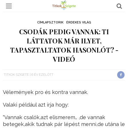
CÍMLAPSZTORIK
ÉRDEKES VILÁG
CSODÁK PEDIG VANNAK: TI
LÁTTATOK MÁR ILYET,
TAPASZTALTATOK HASONLÓT? -
VIDEÓ
TITKOK SZIGETE
6 ÉV EZELŐTT
Vélemények pro és kontra vannak.
Valaki például azt írja hogy:
“Vannak csalók,azt elismerem… ,de vannak
betegek,akik tudnak pár lépést menni,de utána le