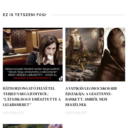
EZ IS TETSZENI FOG!
HÁTBORZONGATÓ FELVÉTEL
A VATIKÁN LEGMOCSKOSABB
TERJED VARGA JUDITRÓL:
ÉJSZAKÁJA: A GESZTENYE-
“LÁTSZIK HOGY EMÉSZTETTE A
BANKETT, AMIRŐL NEM
LELKIISMERET”
BESZÉLNEK
2 ÉV EZELŐTT
2 ÉV EZELŐTT