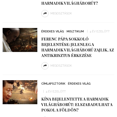
HARMADIK VILÁGHÁBORÚT?
MEGOSZTÁSOK
ÉRDEKES VILÁG
MISZTIKUM
4 ÉV EZELŐTT
FERENC PÁPA SOKKOLÓ
BEJELENTÉSE: JELENLEG A
HARMADIK VILÁGHÁBORÚ ZAJLIK, AZ
ANTIKRISZTUS ÉRKEZÉSE
MEGOSZTÁSOK
CÍMLAPSZTORIK
ÉRDEKES VILÁG
4 ÉV EZELŐTT
KÍNA BEJELENTETTE A HARMADIK
VILÁGHÁBORÚT: ELSZABADULHAT A
POKOL A FÖLDÖN?