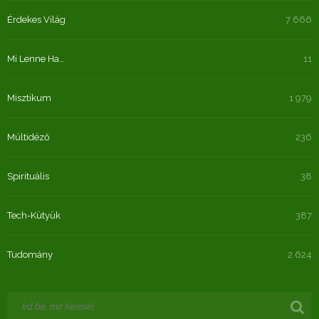
Érdekes Világ
7 666
Mi Lenne Ha…
11
Misztikum
1 979
Múltidéző
236
Spirituális
38
Tech-Kütyük
387
Tudomány
2 624