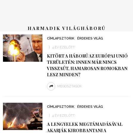
HARMADIK VILÁGHÁBORÚ
CÍMLAPSZTORIK
ÉRDEKES VILÁG
4 ÉV EZELŐTT
KITÖRT A HÁBORÚ AZ EURÓPAI UNIÓ
TERÜLETÉN: INNEN MÁR NINCS
VISSZAÚT, HAMAROSAN ROMOKBAN
LESZ MINDEN?
MEGOSZTÁSOK
CÍMLAPSZTORIK
ÉRDEKES VILÁG
4 ÉV EZELŐTT
A LENGYELEK MEGTÁMADÁSÁVAL
AKARJÁK KIROBBANTANI A