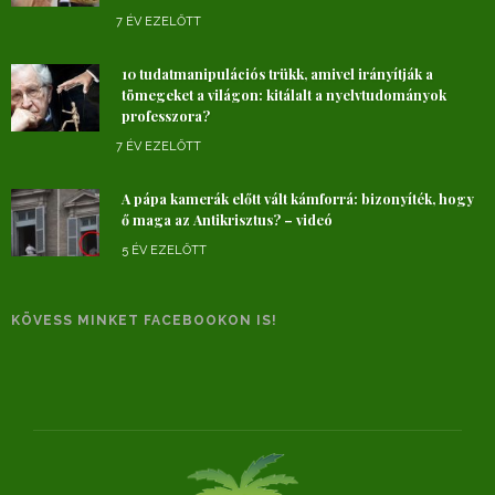
7 ÉV EZELŐTT
10 tudatmanipulációs trükk, amivel irányítják a
tömegeket a világon: kitálalt a nyelvtudományok
professzora?
7 ÉV EZELŐTT
A pápa kamerák előtt vált kámforrá: bizonyíték, hogy
ő maga az Antikrisztus? – videó
5 ÉV EZELŐTT
KÖVESS MINKET FACEBOOKON IS!