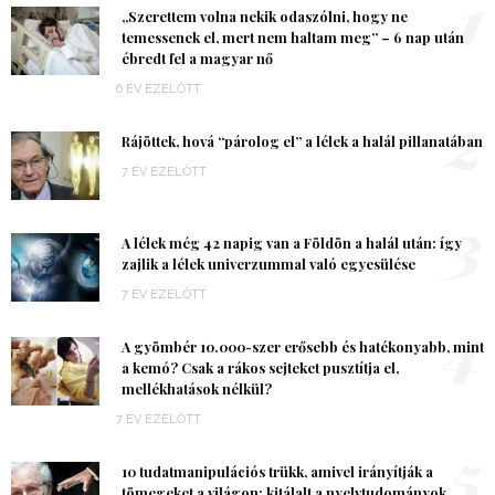
1
„Szerettem volna nekik odaszólni, hogy ne
temessenek el, mert nem haltam meg” – 6 nap után
ébredt fel a magyar nő
6 ÉV EZELŐTT
2
Rájöttek, hová “párolog el” a lélek a halál pillanatában
7 ÉV EZELŐTT
3
A lélek még 42 napig van a Földön a halál után: így
zajlik a lélek univerzummal való egyesülése
7 ÉV EZELŐTT
4
A gyömbér 10.000-szer erősebb és hatékonyabb, mint
a kemó? Csak a rákos sejteket pusztítja el,
mellékhatások nélkül?
7 ÉV EZELŐTT
5
10 tudatmanipulációs trükk, amivel irányítják a
tömegeket a világon: kitálalt a nyelvtudományok