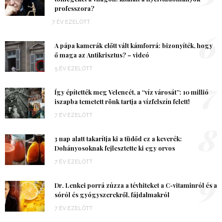
professzora?
7 ÉV EZELŐTT
6
A pápa kamerák előtt vált kámforrá: bizonyíték, hogy
ő maga az Antikrisztus? – videó
5 ÉV EZELŐTT
7
Így építették meg Velencét, a “víz városát”: 10 millió
iszapba temetett rönk tartja a vízfelszín felett!
7 ÉV EZELŐTT
8
3 nap alatt takarítja ki a tüdőd ez a keverék:
Dohányosoknak fejlesztette ki egy orvos
7 ÉV EZELŐTT
9
Dr. Lenkei porrá zúzza a tévhiteket a C-vitaminról és a
sóról és gyógyszerekről, fájdalmakról
7 ÉV EZELŐTT