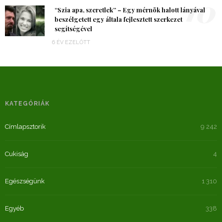
10
“Szia apa, szeretlek” – Egy mérnök halott lányával
beszélgetett egy általa fejlesztett szerkezet
segítségével
6 ÉV EZELŐTT
KATEGÓRIÁK
Címlapsztorik
9 242
Cukiság
4
Egészségünk
1 310
Egyéb
338