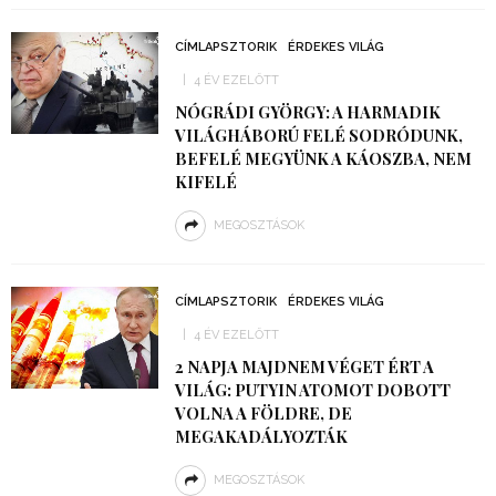
CÍMLAPSZTORIK
ÉRDEKES VILÁG
4 ÉV EZELŐTT
NÓGRÁDI GYÖRGY: A HARMADIK
VILÁGHÁBORÚ FELÉ SODRÓDUNK,
BEFELÉ MEGYÜNK A KÁOSZBA, NEM
KIFELÉ
MEGOSZTÁSOK
CÍMLAPSZTORIK
ÉRDEKES VILÁG
4 ÉV EZELŐTT
2 NAPJA MAJDNEM VÉGET ÉRT A
VILÁG: PUTYIN ATOMOT DOBOTT
VOLNA A FÖLDRE, DE
MEGAKADÁLYOZTÁK
MEGOSZTÁSOK