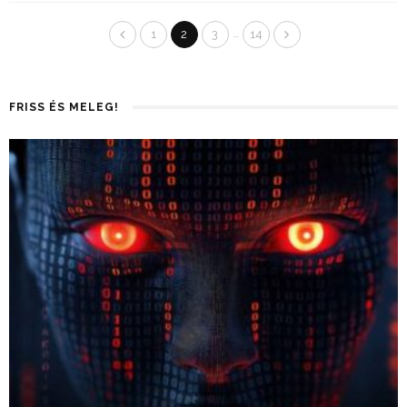
…
1
2
3
14
FRISS ÉS MELEG!