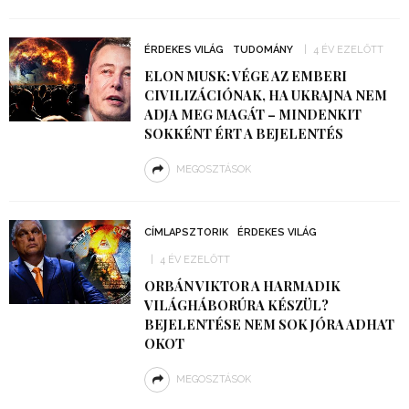
ÉRDEKES VILÁG
TUDOMÁNY
4 ÉV EZELŐTT
ELON MUSK: VÉGE AZ EMBERI
CIVILIZÁCIÓNAK, HA UKRAJNA NEM
ADJA MEG MAGÁT – MINDENKIT
SOKKÉNT ÉRT A BEJELENTÉS
MEGOSZTÁSOK
CÍMLAPSZTORIK
ÉRDEKES VILÁG
4 ÉV EZELŐTT
ORBÁN VIKTOR A HARMADIK
VILÁGHÁBORÚRA KÉSZÜL?
BEJELENTÉSE NEM SOK JÓRA ADHAT
OKOT
MEGOSZTÁSOK