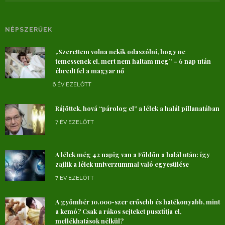
NÉPSZERŰEK
„Szerettem volna nekik odaszólni, hogy ne
temessenek el, mert nem haltam meg” – 6 nap után
ébredt fel a magyar nő
6 ÉV EZELŐTT
Rájöttek, hová “párolog el” a lélek a halál pillanatában
7 ÉV EZELŐTT
A lélek még 42 napig van a Földön a halál után: így
zajlik a lélek univerzummal való egyesülése
7 ÉV EZELŐTT
A gyömbér 10.000-szer erősebb és hatékonyabb, mint
a kemó? Csak a rákos sejteket pusztítja el,
mellékhatások nélkül?