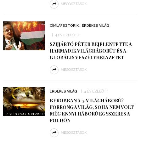
MEGOSZTÁSOK
CÍMLAPSZTORIK
ÉRDEKES VILÁG
4 ÉV EZELŐTT
SZIJJÁRTÓ PÉTER BEJELENTETTE A
HARMADIK VILÁGHÁBORÚT ÉS A
GLOBÁLIS VESZÉLYHELYZETET
MEGOSZTÁSOK
ÉRDEKES VILÁG
4 ÉV EZELŐTT
BEROBBAN A 3. VILÁGHÁBORÚ?
FORRONG A VILÁG, SOHA NEM VOLT
MÉG ENNYI HÁBORÚ EGYSZERES A
FÖLDÖN
MEGOSZTÁSOK