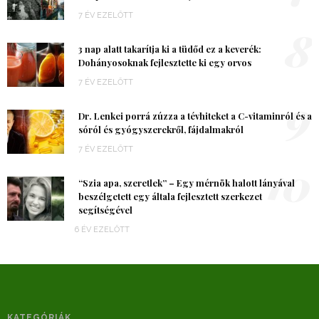
7 ÉV EZELŐTT
8
3 nap alatt takarítja ki a tüdőd ez a keverék:
Dohányosoknak fejlesztette ki egy orvos
7 ÉV EZELŐTT
9
Dr. Lenkei porrá zúzza a tévhiteket a C-vitaminról és a
sóról és gyógyszerekről, fájdalmakról
7 ÉV EZELŐTT
10
“Szia apa, szeretlek” – Egy mérnök halott lányával
beszélgetett egy általa fejlesztett szerkezet
segítségével
6 ÉV EZELŐTT
KATEGÓRIÁK