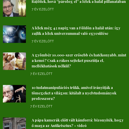
Rájöttek, hová “párolog el” a lélek a halál pillanatában
7 ÉV EZELŐTT
A lélek még 42 napig van a Földön a halál után: így
zajlik a lélek univerzummal való egyesülése
7 ÉV EZELŐTT
A gyömbér 10.000-szer erősebb és hatékonyabb, mint
a kemó? Csak a rákos sejteket pusztítja el,
mellékhatások nélkül?
7 ÉV EZELŐTT
10 tudatmanipulációs trükk, amivel irányítják a
tömegeket a világon: kitálalt a nyelvtudományok
professzora?
7 ÉV EZELŐTT
A pápa kamerák előtt vált kámforrá: bizonyíték, hogy
ő maga az Antikrisztus? – videó