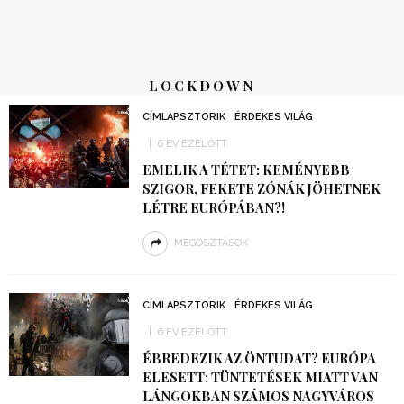
LOCKDOWN
CÍMLAPSZTORIK
ÉRDEKES VILÁG
6 ÉV EZELŐTT
EMELIK A TÉTET: KEMÉNYEBB
SZIGOR, FEKETE ZÓNÁK JÖHETNEK
LÉTRE EURÓPÁBAN?!
MEGOSZTÁSOK
CÍMLAPSZTORIK
ÉRDEKES VILÁG
6 ÉV EZELŐTT
ÉBREDEZIK AZ ÖNTUDAT? EURÓPA
ELESETT: TÜNTETÉSEK MIATT VAN
LÁNGOKBAN SZÁMOS NAGYVÁROS