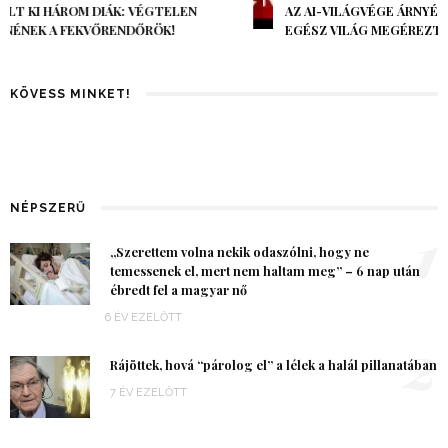
AZ AI-VILÁGVÉGE ÁRNYÉKA, CSAK PÁR ÓRA VOLT, MÉGIS AZ
EGÉSZ VILÁG MEGÉREZTE…
KÖVESS MINKET!
NÉPSZERŰ
1
„Szerettem volna nekik odaszólni, hogy ne
temessenek el, mert nem haltam meg” – 6 nap után
ébredt fel a magyar nő
6 ÉV EZELŐTT
2
Rájöttek, hová “párolog el” a lélek a halál pillanatában
7 ÉV EZELŐTT