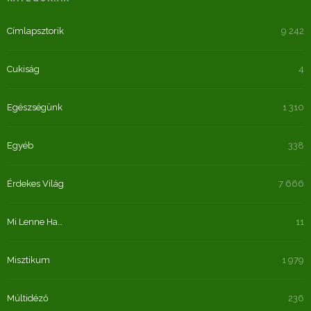
Címlapsztorik
9 242
Cukiság
4
Egészségünk
1 310
Egyéb
338
Érdekes Világ
7 666
Mi Lenne Ha…
11
Misztikum
1 979
Múltidéző
236