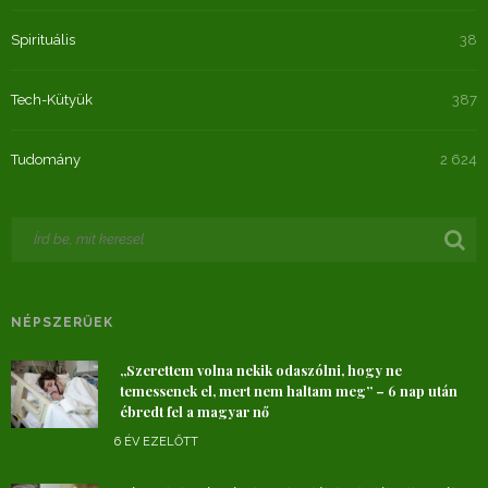
Spirituális
38
Tech-Kütyük
387
Tudomány
2 624
NÉPSZERŰEK
„Szerettem volna nekik odaszólni, hogy ne
temessenek el, mert nem haltam meg” – 6 nap után
ébredt fel a magyar nő
6 ÉV EZELŐTT