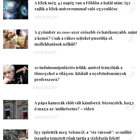
3
A lélek még 42 napig van a Földön a halál után: így
zajlik a lélek univerzummal való egyesülése
7 ÉV EZELŐTT
4
A gyömbér 10.000-szer erősebb és hatékonyabb, mint
a kemó? Csak a rákos sejteket pusztítja el,
mellékhatások nélkül?
7 ÉV EZELŐTT
5
10 tudatmanipulációs trükk, amivel irányítják a
tömegeket a világon: kitálalt a nyelvtudományok
professzora?
7 ÉV EZELŐTT
6
A pápa kamerák előtt vált kámforrá: bizonyíték, hogy
ő maga az Antikrisztus? – videó
5 ÉV EZELŐTT
7
Így építették meg Velencét, a “víz városát”: 10 millió
iszapba temetett rönk tartja a vízfelszín felett!