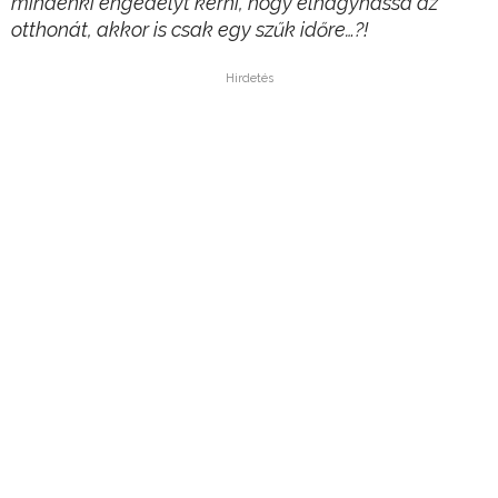
mindenki engedélyt kérni, hogy elhagyhassa az
otthonát, akkor is csak egy szűk időre…?!
Hirdetés