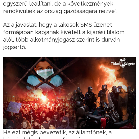
egyszerű leállítani, de a következmények
rendkívüliek az ország gazdaságára nézve”.
Az a javaslat, hogy a lakosok SMS üzenet
formájában kapjanak kivételt a kijárási tilalom
alól, több alkotmányjogász szerint is durván
jogsértő.
Ha ezt mégis bevezetik, az államfőnek, a