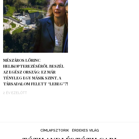
MÉSZÁROS LŐRINC
HELIKOPTEREZÉSÉRŐL BESZÉL
AZ EGÉSZ ORSZÁG: EZ MÁR
TÉNYLEG EGY MÁSIK SZINT, A
TÁRSADALOM FELETT “LEBEG”?!
2 ÉV EZELŐTT
CÍMLAPSZTORIK
ÉRDEKES VILÁG