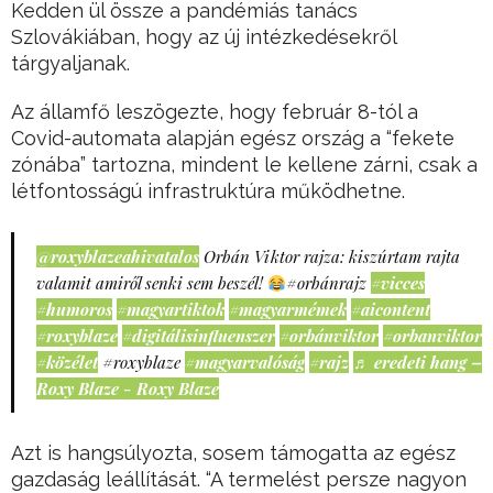
Kedden ül össze a pandémiás tanács
Szlovákiában, hogy az új intézkedésekről
tárgyaljanak.
Az államfő leszögezte, hogy február 8-tól a
Covid-automata alapján egész ország a “fekete
zónába” tartozna, mindent le kellene zárni, csak a
létfontosságú infrastruktúra működhetne.
@roxyblazeahivatalos
Orbán Viktor rajza: kiszúrtam rajta
valamit amiről senki sem beszél!
#orbánrajz
#vicces
#humoros
#magyartiktok
#magyarmémek
#aicontent
#roxyblaze
#digitálisinfluenszer
#orbánviktor
#orbanviktor
#közélet
#roxyblaze
#magyarvalóság
#rajz
♬ eredeti hang –
Roxy Blaze - Roxy Blaze
Azt is hangsúlyozta, sosem támogatta az egész
gazdaság leállítását. “A termelést persze nagyon