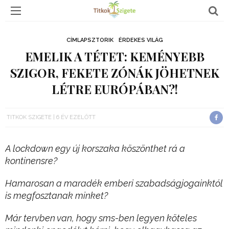
CÍMLAPSZTORIK
ÉRDEKES VILÁG
EMELIK A TÉTET: KEMÉNYEBB
SZIGOR, FEKETE ZÓNÁK JÖHETNEK
LÉTRE EURÓPÁBAN?!
TITKOK SZIGETE
6 ÉV EZELŐTT
A lockdown egy új korszaka köszönthet rá a
kontinensre?
Hamarosan a maradék emberi szabadságjogainktól
is megfosztanak minket?
Már tervben van, hogy sms-ben legyen köteles