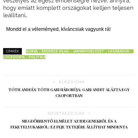
veszélyes az egész emberiségre nézve, annyira,
hogy emiatt komplett országokat kelljen teljesen
leállítani…
Mondd el a véleményed, kíváncsiak vagyunk rá!
DURVA
ÉRDEKES VILÁG
JÁRVÁNYHELYZET
LEZÁRÁSOK
CÍMKÉK
LOCKDOWN
POLITIKA
ELŐZŐ CIKK
TÓTH ANDI ÉS TÓTH GABI HÁBORÚJA: GABI ANDIT ALÁZTA EGY
CSOPORTBAN
KÖVETKEZŐ CIKK
MEGDÖBBENTŐ ELMÉLET AZ IDEGENEKRŐL ÉS A
FEKETELYUKAKRÓL: EZ FEJE TETEJÉRE ÁLLÍTHAT MINDENTA