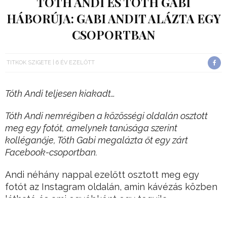
TÓTH ANDI ÉS TÓTH GABI
HÁBORÚJA: GABI ANDIT ALÁZTA EGY
CSOPORTBAN
TITKOK SZIGETE
6 ÉV EZELŐTT
Tóth Andi teljesen kiakadt…
Tóth Andi nemrégiben a közösségi oldalán osztott
meg egy fotót, amelynek tanúsága szerint
kolléganője, Tóth Gabi megalázta őt egy zárt
Facebook-csoportban.
Andi néhány nappal ezelőtt osztott meg egy
fotót az Instagram oldalán, amin kávézás közben
látható és ami egyébként egy tequila
reklámposzt volt, persze a fotók az énekesnőhöz
híven kissé pikánsra sikerültek.