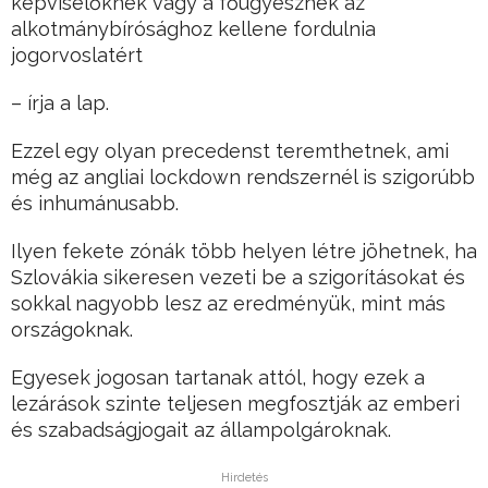
képviselőknek vagy a főügyésznek az
alkotmánybírósághoz kellene fordulnia
jogorvoslatért
– írja a lap.
Ezzel egy olyan precedenst teremthetnek, ami
még az angliai lockdown rendszernél is szigorúbb
és inhumánusabb.
Ilyen fekete zónák több helyen létre jöhetnek, ha
Szlovákia sikeresen vezeti be a szigorításokat és
sokkal nagyobb lesz az eredményük, mint más
országoknak.
Egyesek jogosan tartanak attól, hogy ezek a
lezárások szinte teljesen megfosztják az emberi
és szabadságjogait az állampolgároknak.
Hirdetés