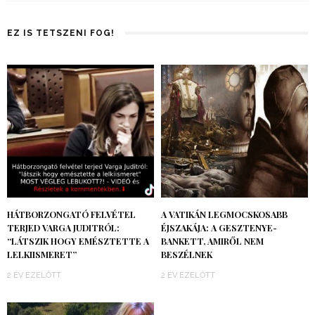
EZ IS TETSZENI FOG!
HÁTBORZONGATÓ FELVÉTEL
A VATIKÁN LEGMOCSKOSABB
TERJED VARGA JUDITRÓL:
ÉJSZAKÁJA: A GESZTENYE-
“LÁTSZIK HOGY EMÉSZTETTE A
BANKETT, AMIRŐL NEM
LELKIISMERET”
BESZÉLNEK
2 ÉV EZELŐTT
2 ÉV EZELŐTT