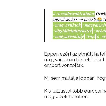
@roxyblazeahivatalos
Orbán
amiről senki sem beszél!
#
#magyartiktok
#magyarmé
#digitálisinfluenszer
#orbá
#magyarvalóság
#rajz
♬ er
Éppen ezért az elmúlt hete
nagyvárosban tüntetéseket 
embert vonzottak.
Mi sem mutatja jobban, hog
Kis túlzással több európai 
megközelíthetetlen.