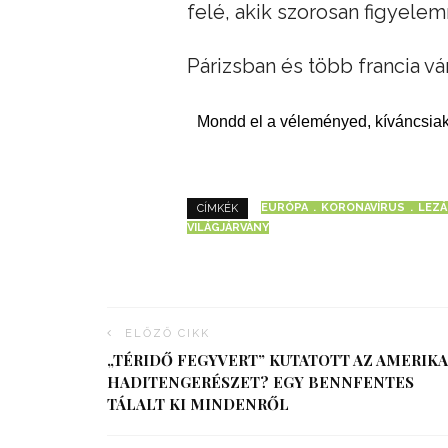
felé, akik szorosan figyelem
Párizsban és több francia vá
Mondd el a véleményed, kíváncsiak
EURÓPA
KORONAVÍRUS
LEZ
CÍMKÉK
VILÁGJÁRVÁNY
ELŐZŐ CIKK
„TÉRIDŐ FEGYVERT” KUTATOTT AZ AMERIKA
HADITENGERÉSZET? EGY BENNFENTES
TÁLALT KI MINDENRŐL