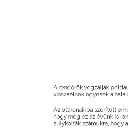
A rendőrök vegzálják például
visszaélnek egyesek a hata
Az otthonaikba szorított em
hogy még ez az évünk is rám
sulykolták számukra, hogy a 