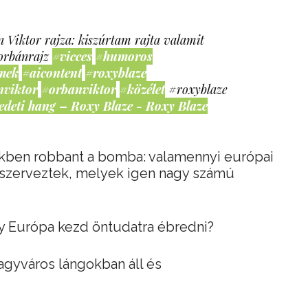
 Viktor rajza: kiszúrtam rajta valamit
orbánrajz
#vicces
#humoros
mek
#aicontent
#roxyblaze
nviktor
#orbanviktor
#közélet
#roxyblaze
edeti hang – Roxy Blaze - Roxy Blaze
ikben robbant a bomba: valamennyi európai
szerveztek, melyek igen nagy számú
y Európa kezd öntudatra ébredni?
nagyváros lángokban áll és