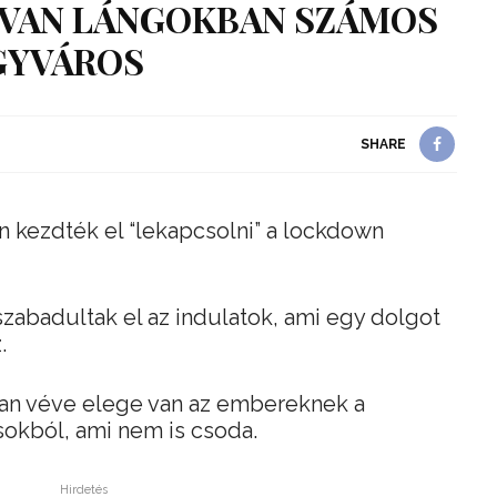
 VAN LÁNGOKBAN SZÁMOS
GYVÁROS
SHARE
n kezdték el “lekapcsolni” a lockdown
zabadultak el az indulatok, ami egy dolgot
.
an véve elege van az embereknek a
okból, ami nem is csoda.
Hirdetés