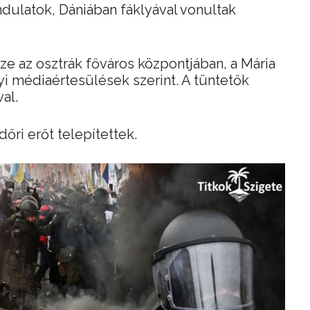
dulatok, Dániában fáklyával vonultak
ze az osztrák főváros központjában, a Mária
yi médiaértesülések szerint. A tüntetők
al.
őri erőt telepítettek.