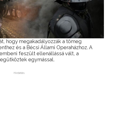
szát, hogy megakadályozzák a tömeg
enthez és a Bécsi Állami Operaházhoz. A
embeni feszült ellenállássá vált, a
megütköztek egymással.
Hirdetés