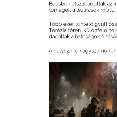
Bécsben elszabadultak az in
tömegek a lezárások miatt.
Több ezer tüntető gyűlt öss
Terézia téren, különféle hel
dacoltak a hatóságok tiltásáv
A helyszínre nagyszámú rend