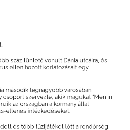
.
öbb száz tüntető vonult Dánia utcáira, és
rus ellen hozott korlátozásait egy
ánia második legnagyobb városában
y csoport szervezte, akik magukat “Men in
enzik az országban a kormány által
us-ellenes intézkedéseket.
dett és több tűzijátékot lőtt a rendőrség