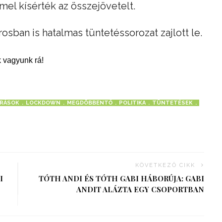
mel kísérték az összejövetelt.
rosban is hatalmas tüntetéssorozat zajlott le.
 vagyunk rá!
ÁRÁSOK
LOCKDOWN
MEGDÖBBENTŐ
POLITIKA
TÜNTETÉSEK
KÖVETKEZŐ CIKK
I
TÓTH ANDI ÉS TÓTH GABI HÁBORÚJA: GABI
ANDIT ALÁZTA EGY CSOPORTBAN