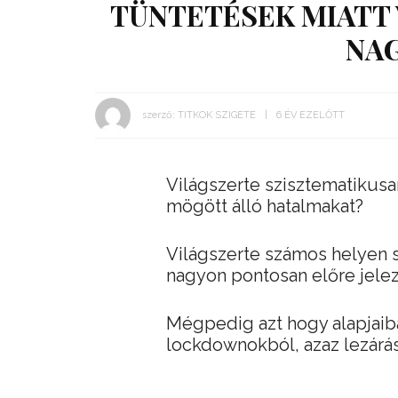
TÜNTETÉSEK MIATT
NA
szerző:
TITKOK SZIGETE
6 ÉV EZELŐTT
Világszerte szisztematikusa
mögött álló hatalmakat?
Világszerte számos helyen s
nagyon pontosan előre jelez
Mégpedig azt hogy alapjaib
lockdownokból, azaz lezárás