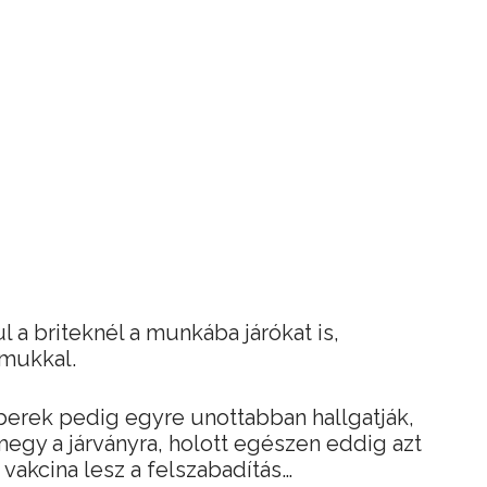
 a briteknél a munkába járókat is,
lmukkal.
berek pedig egyre unottabban hallgatják,
egy a járványra, holott egészen eddig azt
vakcina lesz a felszabadítás…