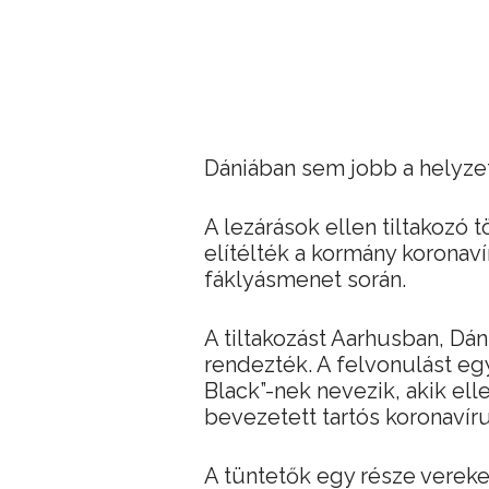
Dániában sem jobb a helyzet
A lezárások ellen tiltakozó t
elítélték a kormány koronaví
fáklyásmenet során.
A tiltakozást Aarhusban, D
rendezték. A felvonulást eg
Black”-nek nevezik, akik ell
bevezetett tartós koronavír
A tüntetők egy része vereke