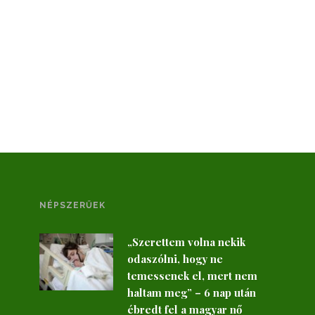
NÉPSZERŰEK
„Szerettem volna nekik
odaszólni, hogy ne
temessenek el, mert nem
haltam meg” – 6 nap után
ébredt fel a magyar nő