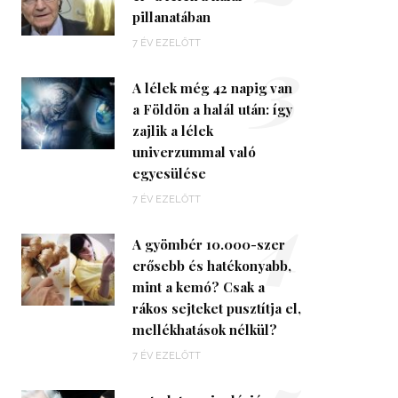
pillanatában
3
7 ÉV EZELŐTT
A lélek még 42 napig van
a Földön a halál után: így
zajlik a lélek
univerzummal való
egyesülése
4
7 ÉV EZELŐTT
A gyömbér 10.000-szer
erősebb és hatékonyabb,
mint a kemó? Csak a
rákos sejteket pusztítja el,
mellékhatások nélkül?
7 ÉV EZELŐTT