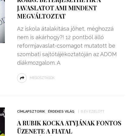
JAVASLATOT AMI MINDENT
MEGVÁLTOZTAT
Az iskola átalakítása jöhet, méghozzá
nem is akárhogy?! 12 pontból álló
reformjavaslat-csomagot mutatott be
szombati sajtótájékoztatóján az ADOM
diákmozgalom. A
MEGOSZTÁSOK
CÍMLAPSZTORIK
ÉRDEKES VILÁG
6 ÉV EZELŐTT
A RUBIK KOCKA ATYJÁNAK FONTOS
ÜZENETE A FIATAL