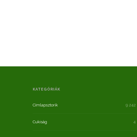
KATEGÓRIÁK
Címlapsztorik
9 242
Cukiság
4