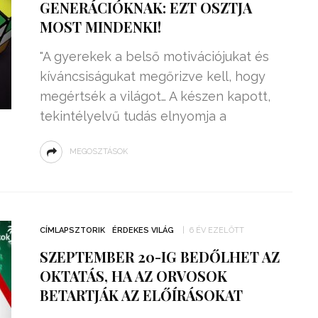
GENERÁCIÓKNAK: EZT OSZTJA
MOST MINDENKI!
"A gyerekek a belső motivációjukat és
kíváncsiságukat megőrizve kell, hogy
megértsék a világot… A készen kapott,
tekintélyelvű tudás elnyomja a
MEGOSZTÁSOK
CÍMLAPSZTORIK
ÉRDEKES VILÁG
6 ÉV EZELŐTT
SZEPTEMBER 20-IG BEDŐLHET AZ
OKTATÁS, HA AZ ORVOSOK
BETARTJÁK AZ ELŐÍRÁSOKAT