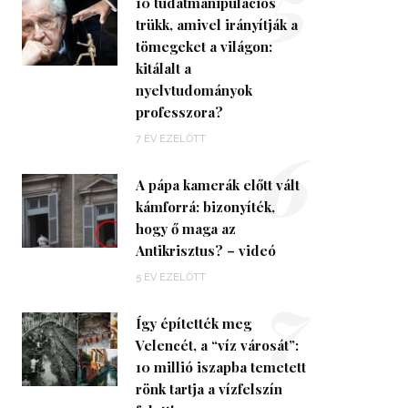
5
10 tudatmanipulációs
trükk, amivel irányítják a
tömegeket a világon:
kitálalt a
nyelvtudományok
professzora?
6
7 ÉV EZELŐTT
A pápa kamerák előtt vált
kámforrá: bizonyíték,
hogy ő maga az
Antikrisztus? – videó
7
5 ÉV EZELŐTT
Így építették meg
Velencét, a “víz városát”:
10 millió iszapba temetett
rönk tartja a vízfelszín