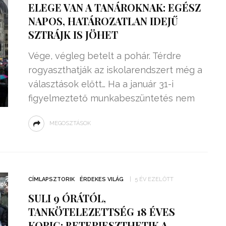
ELEGE VAN A TANÁROKNAK: EGÉSZ
NAPOS, HATÁROZATLAN IDEJŰ
SZTRÁJK IS JÖHET
Vége, végleg betelt a pohár. Térdre
rogyaszthatják az iskolarendszert még a
választások előtt… Ha a január 31-i
figyelmeztető munkabeszüntetés nem
MEGOSZTÁSOK
ZSENIÁLIS DOLOG TALÁLT KI
HÁROM DIÁK: VÉGTELEN
CÍMLAPSZTORIK
ÉRDEKES VILÁG
5 ÉV EZELŐTT
TÉKONYSÁGGAL
ENERGIÁT
SULI 9 ÓRÁTÓL,
ÁRAMSZÁMLÁT
TERMELHETNÉNEK A
TANKÖTELEZETTSÉG 18 ÉVES
FEKVŐRENDŐRÖK!
KORIG: BETERJESZTHETIK A