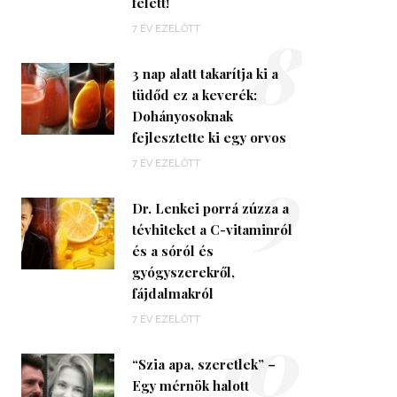
felett!
8
7 ÉV EZELŐTT
3 nap alatt takarítja ki a
tüdőd ez a keverék:
Dohányosoknak
fejlesztette ki egy orvos
9
7 ÉV EZELŐTT
Dr. Lenkei porrá zúzza a
tévhiteket a C-vitaminról
és a sóról és
gyógyszerekről,
fájdalmakról
10
7 ÉV EZELŐTT
“Szia apa, szeretlek” –
Egy mérnök halott