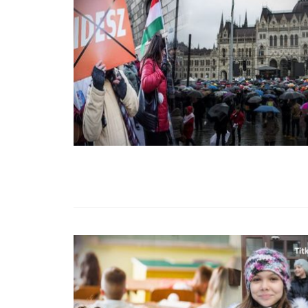
99,13%-OS HA
NULLÁZZA AZ 
EZ A MOTOR!