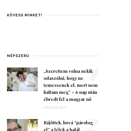
KÖVESS MINKET!
1
NÉPSZERŰ
„Szerettem volna nekik
odaszólni, hogy ne
temessenek el, mert nem
haltam meg” – 6 nap után
ébredt fel a magyar nő
2
6 ÉV EZELŐTT
Rájöttek, hová “párolog
el” a lélek a halál