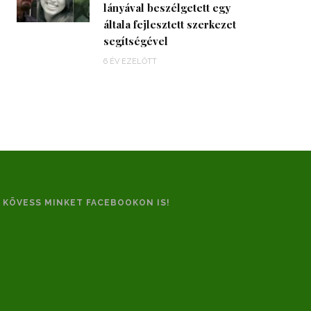
lányával beszélgetett egy
általa fejlesztett szerkezet
segítségével
6 ÉV EZELŐTT
KÖVESS MINKET FACEBOOKON IS!