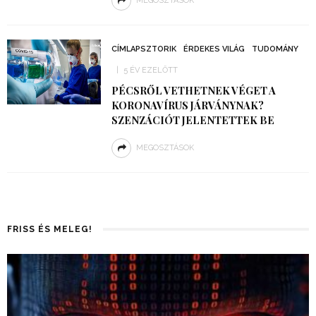
MEGOSZTÁSOK
CÍMLAPSZTORIK
ÉRDEKES VILÁG
TUDOMÁNY
5 ÉV EZELŐTT
PÉCSRŐL VETHETNEK VÉGET A
KORONAVÍRUS JÁRVÁNYNAK?
SZENZÁCIÓT JELENTETTEK BE
MEGOSZTÁSOK
FRISS ÉS MELEG!