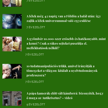
7 ÉV EZELŐTT
A lélek még 42 napig van a Földön a halál után: így
zajlik a lélek univerzummal való egyesülése
7 ÉV EZELŐTT
A gyömbér 10.000-szer erősebb és hatékonyabb, mint
a kemó? Csak a rákos sejteket pusztítja el,
mellékhatások nélkül?
7 ÉV EZELŐTT
10 tudatmanipulációs trükk, amivel irányítják a
tömegeket a világon: kitálalt a nyelvtudományok
professzora?
7 ÉV EZELŐTT
A pápa kamerák előtt vált kámforrá: bizonyíték, hogy
ő maga az Antikrisztus? – videó
5 ÉV EZELŐTT