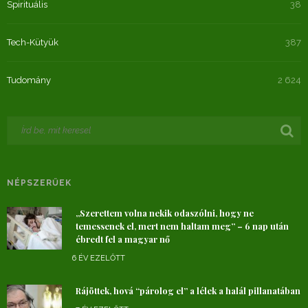
Spirituális
38
Tech-Kütyük
387
Tudomány
2 624
NÉPSZERŰEK
„Szerettem volna nekik odaszólni, hogy ne
temessenek el, mert nem haltam meg” – 6 nap után
ébredt fel a magyar nő
6 ÉV EZELŐTT
Rájöttek, hová “párolog el” a lélek a halál pillanatában