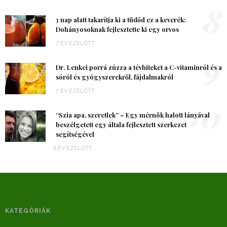
8
3 nap alatt takarítja ki a tüdőd ez a keverék:
Dohányosoknak fejlesztette ki egy orvos
7 ÉV EZELŐTT
9
Dr. Lenkei porrá zúzza a tévhiteket a C-vitaminról és a
sóról és gyógyszerekről, fájdalmakról
7 ÉV EZELŐTT
10
“Szia apa, szeretlek” – Egy mérnök halott lányával
beszélgetett egy általa fejlesztett szerkezet
segítségével
6 ÉV EZELŐTT
KATEGÓRIÁK