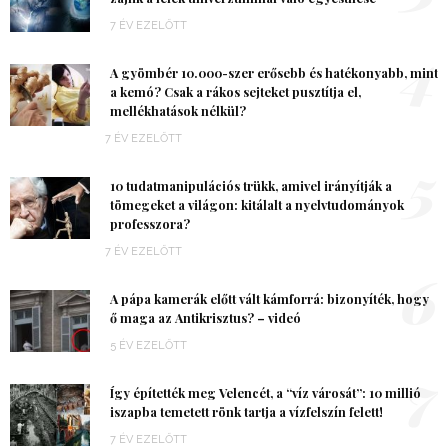
7 ÉV EZELŐTT
4
A gyömbér 10.000-szer erősebb és hatékonyabb, mint
a kemó? Csak a rákos sejteket pusztítja el,
mellékhatások nélkül?
7 ÉV EZELŐTT
5
10 tudatmanipulációs trükk, amivel irányítják a
tömegeket a világon: kitálalt a nyelvtudományok
professzora?
7 ÉV EZELŐTT
6
A pápa kamerák előtt vált kámforrá: bizonyíték, hogy
ő maga az Antikrisztus? – videó
5 ÉV EZELŐTT
7
Így építették meg Velencét, a “víz városát”: 10 millió
iszapba temetett rönk tartja a vízfelszín felett!
7 ÉV EZELŐTT