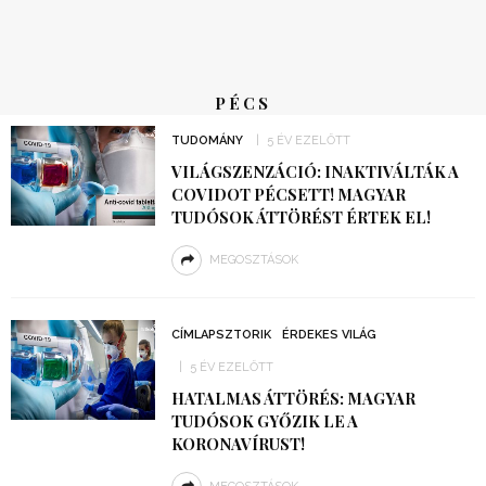
PÉCS
TUDOMÁNY
5 ÉV EZELŐTT
VILÁGSZENZÁCIÓ: INAKTIVÁLTÁK A
COVIDOT PÉCSETT! MAGYAR
TUDÓSOK ÁTTÖRÉST ÉRTEK EL!
MEGOSZTÁSOK
CÍMLAPSZTORIK
ÉRDEKES VILÁG
5 ÉV EZELŐTT
HATALMAS ÁTTÖRÉS: MAGYAR
TUDÓSOK GYŐZIK LE A
KORONAVÍRUST!