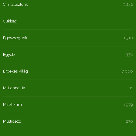
Címlapsztorik
9 242
Cukiság
4
Egészségünk
1 310
Egyéb
338
Érdekes Világ
7 666
Mi Lenne Ha…
11
Misztikum
1 979
Múltidéző
236