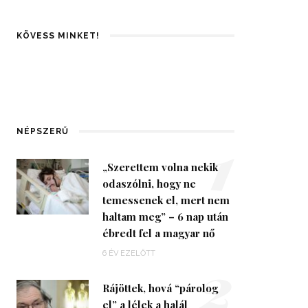
KÖVESS MINKET!
1
NÉPSZERŰ
„Szerettem volna nekik
odaszólni, hogy ne
temessenek el, mert nem
haltam meg” – 6 nap után
ébredt fel a magyar nő
2
6 ÉV EZELŐTT
Rájöttek, hová “párolog
el” a lélek a halál