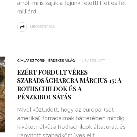
arról, mi is zajlik a fejünk felett! Hét és fél
milliárd
MEGOSZTÁSOK
CÍMLAPSZTORIK
ÉRDEKES VILÁG
4 ÉV EZELŐTT
EZÉRT FORDULT VÉRES
SZABADSÁGHARCBA MÁRCIUS 15: A
ROTHSCHILDOK ÉS A
PÉNZKIBOCSÁTÁS
Mivel köztudott, hogy az európai (sőt
amerikai) forradalmak hátterében mindig
kivétel nélkül a Rothschildok által uralt és
irányított szabadkőműves elit