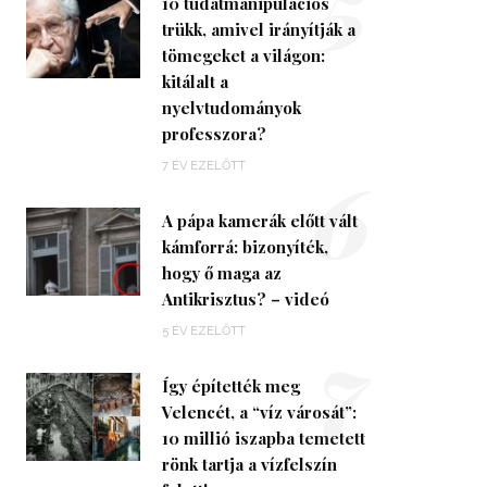
5
10 tudatmanipulációs
trükk, amivel irányítják a
tömegeket a világon:
kitálalt a
nyelvtudományok
professzora?
6
7 ÉV EZELŐTT
A pápa kamerák előtt vált
kámforrá: bizonyíték,
hogy ő maga az
Antikrisztus? – videó
7
5 ÉV EZELŐTT
Így építették meg
Velencét, a “víz városát”:
10 millió iszapba temetett
rönk tartja a vízfelszín