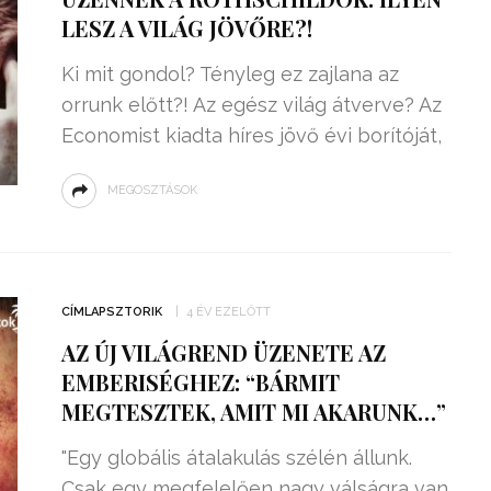
LESZ A VILÁG JÖVŐRE?!
Ki mit gondol? Tényleg ez zajlana az
orrunk előtt?! Az egész világ átverve? Az
Economist kiadta híres jövő évi borítóját,
MEGOSZTÁSOK
CÍMLAPSZTORIK
4 ÉV EZELŐTT
AZ ÚJ VILÁGREND ÜZENETE AZ
EMBERISÉGHEZ: “BÁRMIT
MEGTESZTEK, AMIT MI AKARUNK…”
"Egy globális átalakulás szélén állunk.
Csak egy megfelelően nagy válságra van