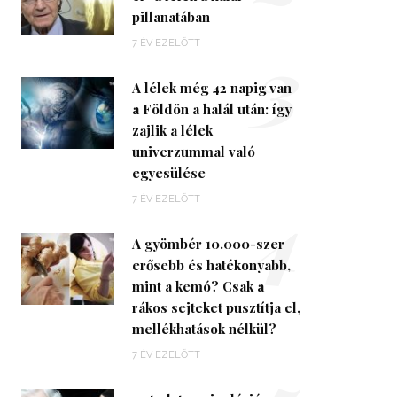
pillanatában
3
7 ÉV EZELŐTT
A lélek még 42 napig van
a Földön a halál után: így
zajlik a lélek
univerzummal való
egyesülése
4
7 ÉV EZELŐTT
A gyömbér 10.000-szer
erősebb és hatékonyabb,
mint a kemó? Csak a
rákos sejteket pusztítja el,
mellékhatások nélkül?
7 ÉV EZELŐTT