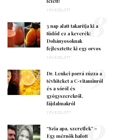
felett!
8
7 ÉV EZELŐTT
3 nap alatt takarítja ki a
tüdőd ez a keverék:
Dohányosoknak
fejlesztette ki egy orvos
9
7 ÉV EZELŐTT
Dr. Lenkei porrá zúzza a
tévhiteket a C-vitaminról
és a sóról és
gyógyszerekről,
fájdalmakról
10
7 ÉV EZELŐTT
“Szia apa, szeretlek” –
Egy mérnök halott