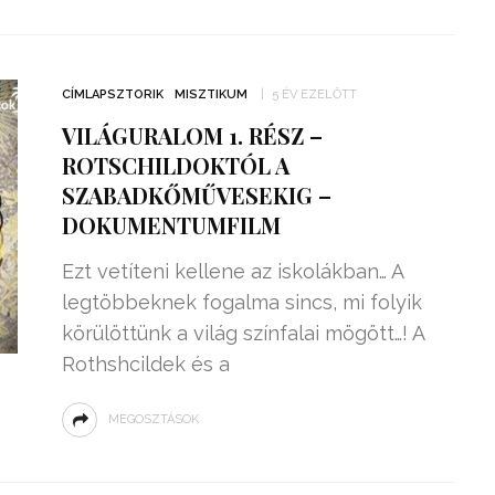
CÍMLAPSZTORIK
MISZTIKUM
5 ÉV EZELŐTT
VILÁGURALOM 1. RÉSZ –
ROTSCHILDOKTÓL A
SZABADKŐMŰVESEKIG –
DOKUMENTUMFILM
Ezt vetíteni kellene az iskolákban… A
legtöbbeknek fogalma sincs, mi folyik
körülöttünk a világ színfalai mögött…! A
Rothshcildek és a
MEGOSZTÁSOK