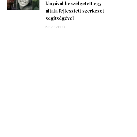
lányával beszélgetett egy
általa fejlesztett szerkezet
segítségével
6 ÉV EZELŐTT