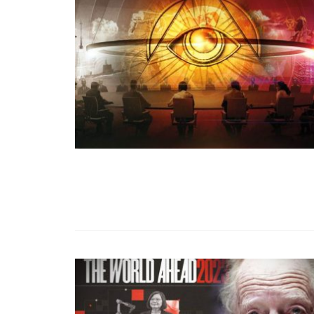
99,13%-OS HA
NULLÁZZA AZ 
EZ A MOTOR!