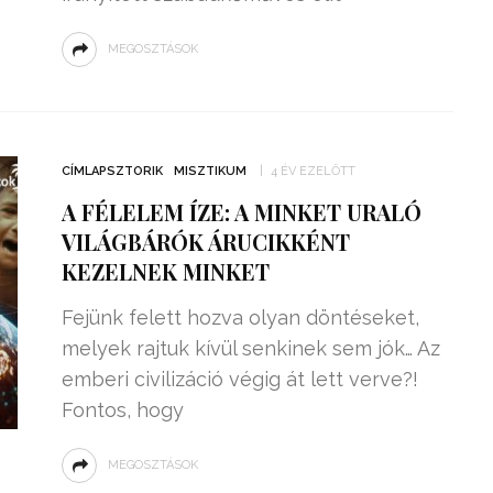
MEGOSZTÁSOK
CÍMLAPSZTORIK
MISZTIKUM
4 ÉV EZELŐTT
A FÉLELEM ÍZE: A MINKET URALÓ
VILÁGBÁRÓK ÁRUCIKKÉNT
KEZELNEK MINKET
Fejünk felett hozva olyan döntéseket,
melyek rajtuk kívül senkinek sem jók… Az
emberi civilizáció végig át lett verve?!
Fontos, hogy
MEGOSZTÁSOK