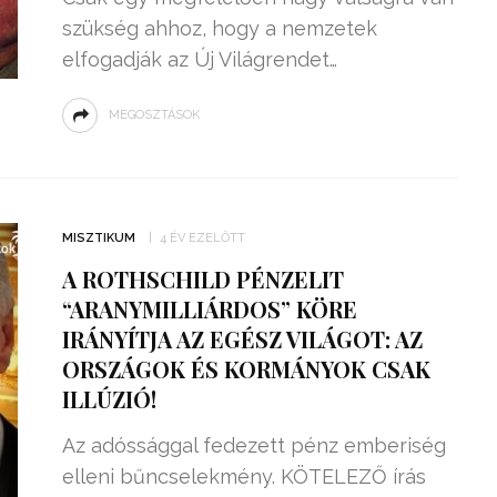
szükség ahhoz, hogy a nemzetek
elfogadják az Új Világrendet…
MEGOSZTÁSOK
MISZTIKUM
4 ÉV EZELŐTT
A ROTHSCHILD PÉNZELIT
“ARANYMILLIÁRDOS” KÖRE
IRÁNYÍTJA AZ EGÉSZ VILÁGOT: AZ
ORSZÁGOK ÉS KORMÁNYOK CSAK
ILLÚZIÓ!
Az adóssággal fedezett pénz emberiség
elleni bűncselekmény. KÖTELEZŐ írás