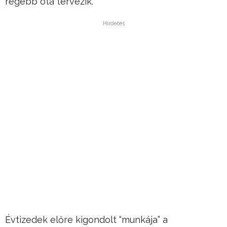
régebb óta tervezik.
Hirdetés
Évtizedek előre kigondolt “munkája” a