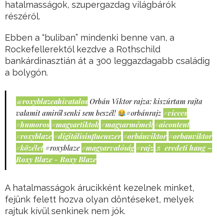
hatalmasságok, szupergazdag világbárók
részéről.
Ebben a “buliban” mindenki benne van, a
Rockefellerektől kezdve a Rothschild
bankárdinasztián át a 300 leggazdagabb családig
a bolygón.
@roxyblazeahivatalos
Orbán Viktor rajza: kiszúrtam rajta
valamit amiről senki sem beszél!
#orbánrajz
#vicces
#humoros
#magyartiktok
#magyarmémek
#aicontent
#roxyblaze
#digitálisinfluenszer
#orbánviktor
#orbanviktor
#közélet
#roxyblaze
#magyarvalóság
#rajz
♬ eredeti hang –
Roxy Blaze - Roxy Blaze
A hatalmasságok árucikként kezelnek minket,
fejünk felett hozva olyan döntéseket, melyek
rajtuk kívül senkinek nem jók.