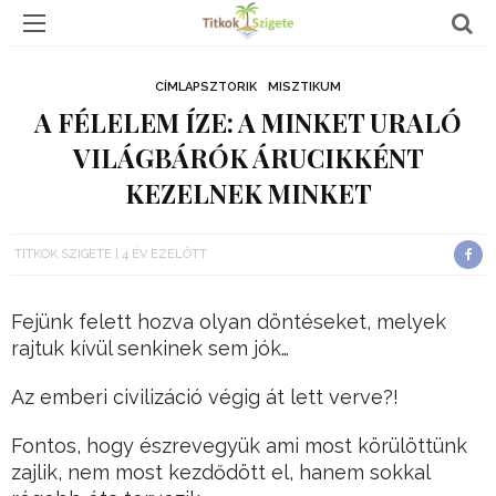
CÍMLAPSZTORIK
MISZTIKUM
A FÉLELEM ÍZE: A MINKET URALÓ
VILÁGBÁRÓK ÁRUCIKKÉNT
KEZELNEK MINKET
TITKOK SZIGETE
4 ÉV EZELŐTT
Fejünk felett hozva olyan döntéseket, melyek
rajtuk kívül senkinek sem jók…
Az emberi civilizáció végig át lett verve?!
Fontos, hogy észrevegyük ami most körülöttünk
zajlik, nem most kezdődött el, hanem sokkal