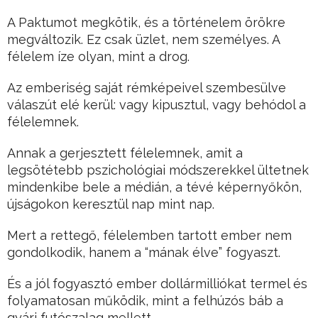
A Paktumot megkötik, és a történelem örökre
megváltozik. Ez csak üzlet, nem személyes. A
félelem íze olyan, mint a drog.
Az emberiség saját rémképeivel szembesülve
válaszút elé kerül: vagy kipusztul, vagy behódol a
félelemnek.
Annak a gerjesztett félelemnek, amit a
legsötétebb pszichológiai módszerekkel ültetnek
mindenkibe bele a médián, a tévé képernyőkön,
újságokon keresztül nap mint nap.
Mert a rettegő, félelemben tartott ember nem
gondolkodik, hanem a “mának élve” fogyaszt.
És a jól fogyasztó ember dollármilliókat termel és
folyamatosan működik, mint a felhúzós báb a
gyári futószalag mellett.