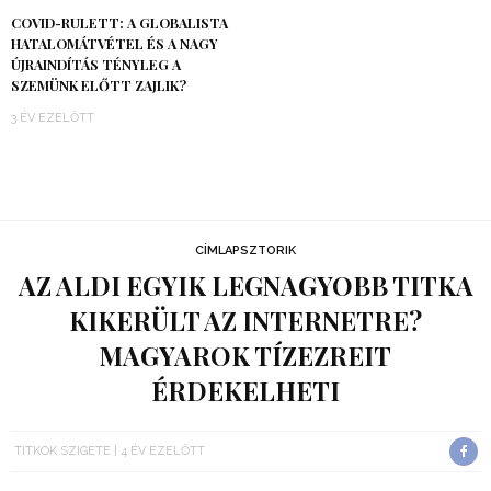
COVID-RULETT: A GLOBALISTA
HATALOMÁTVÉTEL ÉS A NAGY
ÚJRAINDÍTÁS TÉNYLEG A
SZEMÜNK ELŐTT ZAJLIK?
3 ÉV EZELŐTT
CÍMLAPSZTORIK
AZ ALDI EGYIK LEGNAGYOBB TITKA
KIKERÜLT AZ INTERNETRE?
MAGYAROK TÍZEZREIT
ÉRDEKELHETI
TITKOK SZIGETE
4 ÉV EZELŐTT