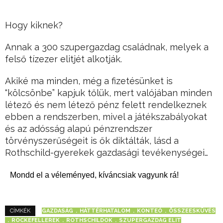
Hogy kiknek?
Annak a 300 szupergazdag családnak, melyek a
felső tízezer elitjét alkotják.
Akiké ma minden, még a fizetésünket is
“kölcsönbe” kapjuk tőlük, mert valójában minden
létező és nem létező pénz felett rendelkeznek
ebben a rendszerben, mivel a játékszabályokat
és az adósság alapú pénzrendszer
törvényszerűségeit is ők diktálták, lásd a
Rothschild-gyerekek gazdasági tevékenységei…
Mondd el a véleményed, kíváncsiak vagyunk rá!
GAZDASÁG
HÁTTÉRHATALOM
KONTEÓ
ÖSSZEESKÜVÉS
CÍMKÉK
ROCKEFELLEREK
ROTHSCHILDOK
SZUPERGAZDAG ELIT