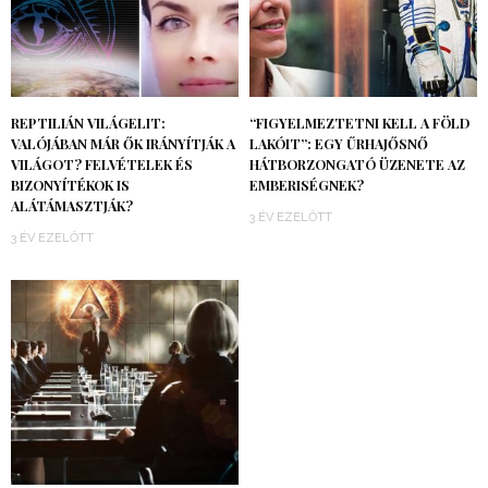
REPTILIÁN VILÁGELIT:
“FIGYELMEZTETNI KELL A FÖLD
VALÓJÁBAN MÁR ŐK IRÁNYÍTJÁK A
LAKÓIT”: EGY ŰRHAJŐSNŐ
VILÁGOT? FELVÉTELEK ÉS
HÁTBORZONGATÓ ÜZENETE AZ
BIZONYÍTÉKOK IS
EMBERISÉGNEK?
ALÁTÁMASZTJÁK?
3 ÉV EZELŐTT
3 ÉV EZELŐTT