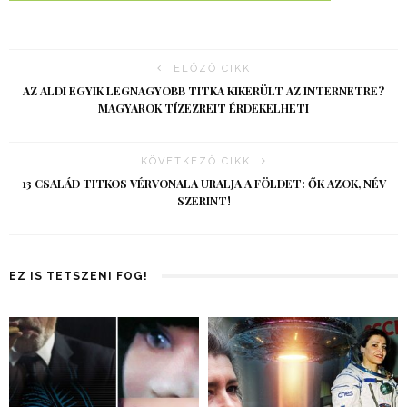
ELŐZŐ CIKK
AZ ALDI EGYIK LEGNAGYOBB TITKA KIKERÜLT AZ INTERNETRE?
MAGYAROK TÍZEZREIT ÉRDEKELHETI
KÖVETKEZŐ CIKK
13 CSALÁD TITKOS VÉRVONALA URALJA A FÖLDET: ŐK AZOK, NÉV
SZERINT!
EZ IS TETSZENI FOG!