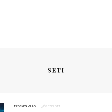
SETI
ÉRDEKES VILÁG
3 ÉV EZELŐTT