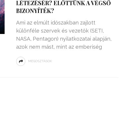
LÉTEZÉSÉR? ELŐTTÜNK A VÉGSŐ
BIZONYÍTÉK?
Ami az elmúlt időszakban zajlott
különféle szervek és vezetők (SETI,
NASA, Pentagon) nyilatkozatai alapján,
azok nem mást, mint az emberiség
MEGOSZTÁSOK