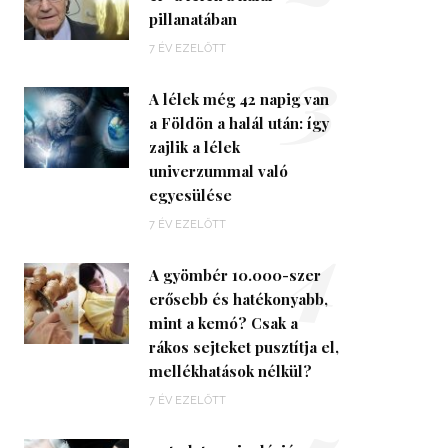
pillanatában
3
7 ÉV EZELŐTT
A lélek még 42 napig van
a Földön a halál után: így
zajlik a lélek
univerzummal való
egyesülése
4
7 ÉV EZELŐTT
A gyömbér 10.000-szer
erősebb és hatékonyabb,
mint a kemó? Csak a
rákos sejteket pusztítja el,
mellékhatások nélkül?
7 ÉV EZELŐTT