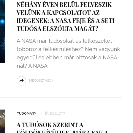
NÉHÁNY ÉVEN BELÜL FELVESZIK
VELÜNK A KAPCSOLATOT AZ
IDEGENEK: A NASA FEJE ÉS A SETI
TUDÓSA ELSZÓLTA MAGÁT?
A NASA már tudósokat és lelkészeket
toboroz a felkészüléshez? Nem vagyunk
egyedül és ebben már biztosak a NASA-
nál? A NASA
MEGOSZTÁSOK
ZSENIÁLIS DOLOG TALÁLT KI
HÁROM DIÁK: VÉGTELEN
TÉKONYSÁGGAL
ENERGIÁT
TUDOMÁNY
3 ÉV EZELŐTT
ÁRAMSZÁMLÁT
TERMELHETNÉNEK A
A TUDÓSOK SZERINT A
FEKVŐRENDŐRÖK!
FÖLDÖNKÍVÜLIEK, MÁR CSAK A