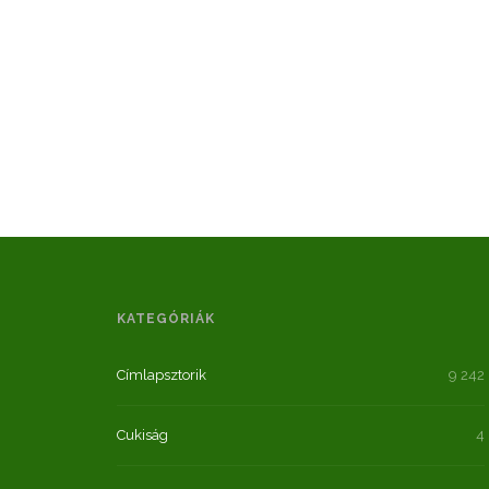
KATEGÓRIÁK
Címlapsztorik
9 242
Cukiság
4