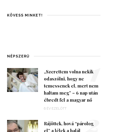
KÖVESS MINKET!
1
NÉPSZERŰ
„Szerettem volna nekik
odaszólni, hogy ne
temessenek el, mert nem
haltam meg” – 6 nap után
ébredt fel a magyar nő
2
6 ÉV EZELŐTT
Rájöttek, hová “párolog
el” a lélek a halál