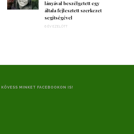
lányával beszélgetett egy
általa fejlesztett szerkezet
segítségével
6 ÉV EZELŐTT
KÖVESS MINKET FACEBOOKON IS!