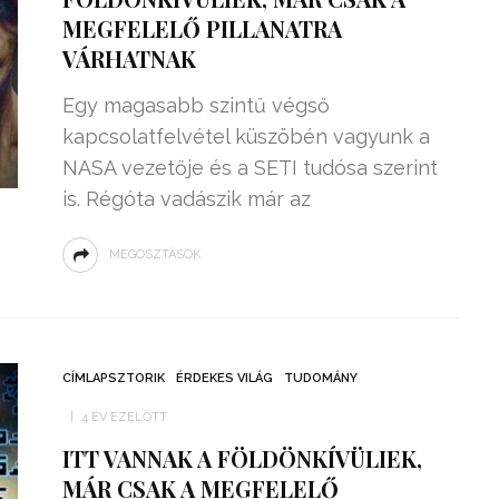
MEGFELELŐ PILLANATRA
VÁRHATNAK
Egy magasabb szintű végső
kapcsolatfelvétel küszöbén vagyunk a
NASA vezetője és a SETI tudósa szerint
is. Régóta vadászik már az
MEGOSZTÁSOK
CÍMLAPSZTORIK
ÉRDEKES VILÁG
TUDOMÁNY
4 ÉV EZELŐTT
ITT VANNAK A FÖLDÖNKÍVÜLIEK,
MÁR CSAK A MEGFELELŐ