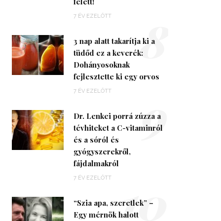
felett!
8
7 ÉV EZELŐTT
3 nap alatt takarítja ki a
tüdőd ez a keverék:
Dohányosoknak
fejlesztette ki egy orvos
9
7 ÉV EZELŐTT
Dr. Lenkei porrá zúzza a
tévhiteket a C-vitaminról
és a sóról és
gyógyszerekről,
fájdalmakról
10
7 ÉV EZELŐTT
“Szia apa, szeretlek” –
Egy mérnök halott