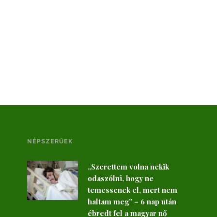
NÉPSZERŰEK
„Szerettem volna nekik
odaszólni, hogy ne
temessenek el, mert nem
haltam meg” – 6 nap után
ébredt fel a magyar nő