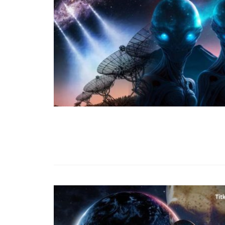
99,13%-OS HA
NULLÁZZA AZ 
EZ A MOTOR!