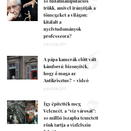
5
10 tudatmanipulációs
trükk, amivel irányítják a
tömegeket a világon:
kitálalt a
nyelvtudományok
professzora?
6
7 ÉV EZELŐTT
A pápa kamerák előtt vált
kámforrá: bizonyíték,
hogy ő maga az
Antikrisztus? – videó
7
5 ÉV EZELŐTT
Így építették meg
Velencét, a “víz városát”:
10 millió iszapba temetett
rönk tartja a vízfelszín