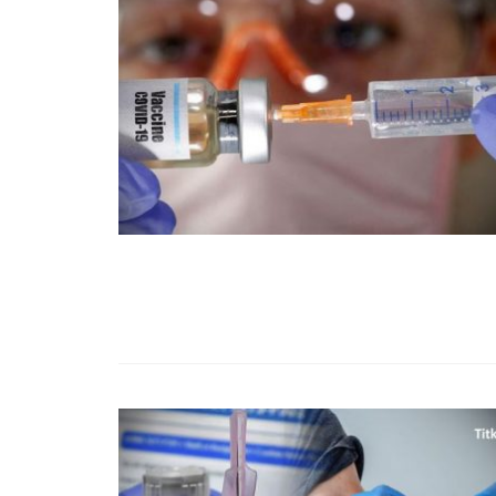
99,13%-OS HA
NULLÁZZA AZ 
EZ A MOTOR!