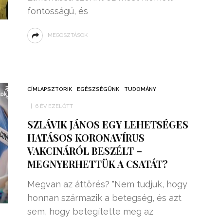
fontosságú, és
MEGOSZTÁSOK
CÍMLAPSZTORIK
EGÉSZSÉGÜNK
TUDOMÁNY
6 ÉV EZELŐTT
SZLÁVIK JÁNOS EGY LEHETSÉGES
HATÁSOS KORONAVÍRUS
VAKCINÁRÓL BESZÉLT –
MEGNYERHETTÜK A CSATÁT?
Megvan az áttörés? "Nem tudjuk, hogy
honnan származik a betegség, és azt
sem, hogy betegítette meg az