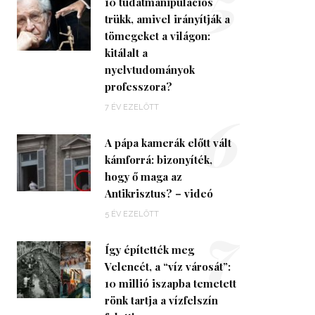
5
10 tudatmanipulációs
trükk, amivel irányítják a
tömegeket a világon:
kitálalt a
nyelvtudományok
professzora?
6
7 ÉV EZELŐTT
A pápa kamerák előtt vált
kámforrá: bizonyíték,
hogy ő maga az
Antikrisztus? – videó
7
5 ÉV EZELŐTT
Így építették meg
Velencét, a “víz városát”:
10 millió iszapba temetett
rönk tartja a vízfelszín