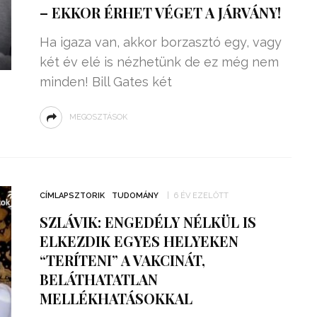
– EKKOR ÉRHET VÉGET A JÁRVÁNY!
Ha igaza van, akkor borzasztó egy, vagy
két év elé is nézhetünk de ez még nem
minden! Bill Gates két
MEGOSZTÁSOK
CÍMLAPSZTORIK
TUDOMÁNY
6 ÉV EZELŐTT
SZLÁVIK: ENGEDÉLY NÉLKÜL IS
ELKEZDIK EGYES HELYEKEN
“TERÍTENI” A VAKCINÁT,
BELÁTHATATLAN
MELLÉKHATÁSOKKAL