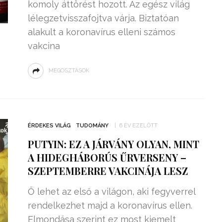
komoly áttörést hozott. Az egész világ
lélegzetvisszafojtva várja. Biztatóan
alakult a koronavírus elleni számos
vakcina
MEGOSZTÁSOK
ÉRDEKES VILÁG
TUDOMÁNY
6 ÉV EZELŐTT
PUTYIN: EZ A JÁRVÁNY OLYAN, MINT
A HIDEGHÁBORÚS ŰRVERSENY –
SZEPTEMBERRE VAKCINÁJA LESZ
Ő lehet az első a világon, aki fegyverrel
rendelkezhet majd a koronavírus ellen.
Elmondása szerint ez most kiemelt