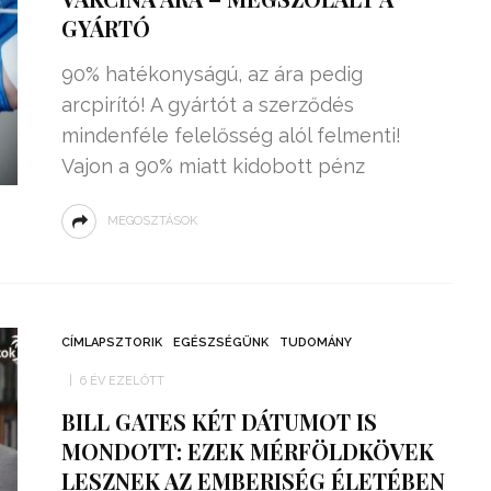
GYÁRTÓ
90% hatékonyságú, az ára pedig
arcpirító! A gyártót a szerződés
mindenféle felelősség alól felmenti!
Vajon a 90% miatt kidobott pénz
MEGOSZTÁSOK
CÍMLAPSZTORIK
EGÉSZSÉGÜNK
TUDOMÁNY
6 ÉV EZELŐTT
BILL GATES KÉT DÁTUMOT IS
MONDOTT: EZEK MÉRFÖLDKÖVEK
LESZNEK AZ EMBERISÉG ÉLETÉBEN