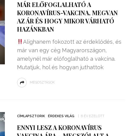
MÁR ELŐFOGLALHATÓ A
KORONAVÍRUS-VAKCINA, MEGVAN
AZ ÁR ÉS HOGY MIKOR VÁRHATÓ
HAZÁNKBAN
Alighanem fokozott az érdeklődés, és
már van egy cég Magyarországon,
amelynél már előfoglalható a vakcina.
Mutatjuk, hol és hogyan juthattok
MEGOSZTÁSOK
ZSENIÁLIS DOLOG TALÁLT KI
HÁROM DIÁK: VÉGTELEN
TÉKONYSÁGGAL
ENERGIÁT
CÍMLAPSZTORIK
ÉRDEKES VILÁG
6 ÉV EZELŐTT
ÁRAMSZÁMLÁT
TERMELHETNÉNEK A
ENNYI LESZ A KORONAVÍRUS
FEKVŐRENDŐRÖK!
VAKCINA ÁRA – MEGSZÓLALT A