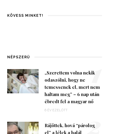
KÖVESS MINKET!
1
NÉPSZERŰ
„Szerettem volna nekik
odaszólni, hogy ne
temessenek el, mert nem
haltam meg” – 6 nap után
ébredt fel a magyar nő
2
6 ÉV EZELŐTT
Rájöttek, hová “párolog
el” a lélek a halál