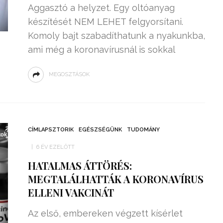
Aggasztó a helyzet. Egy oltóanyag
készítését NEM LEHET felgyorsítani.
Komoly bajt szabadíthatunk a nyakunkba,
ami még a koronavírusnál is sokkal
MEGOSZTÁSOK
CÍMLAPSZTORIK
EGÉSZSÉGÜNK
TUDOMÁNY
6 ÉV EZELŐTT
HATALMAS ÁTTÖRÉS:
MEGTALÁLHATTÁK A KORONAVÍRUS
ELLENI VAKCINÁT
Az első, embereken végzett kísérlet