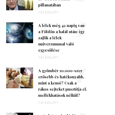
pillanatában
3
7 ÉV EZELŐTT
A lélek még 42 napig van
a Földön a halál után: így
zajlik a lélek
univerzummal való
egyesülése
4
7 ÉV EZELŐTT
A gyömbér 10.000-szer
erősebb és hatékonyabb,
mint a kemó? Csak a
rákos sejteket pusztítja el,
mellékhatások nélkül?
7 ÉV EZELŐTT