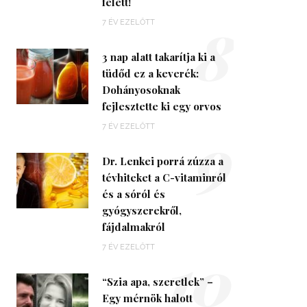
felett!
8
7 ÉV EZELŐTT
3 nap alatt takarítja ki a
tüdőd ez a keverék:
Dohányosoknak
fejlesztette ki egy orvos
9
7 ÉV EZELŐTT
Dr. Lenkei porrá zúzza a
tévhiteket a C-vitaminról
és a sóról és
gyógyszerekről,
fájdalmakról
10
7 ÉV EZELŐTT
“Szia apa, szeretlek” –
Egy mérnök halott