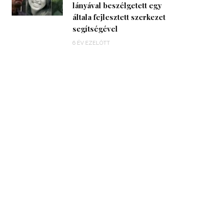
lányával beszélgetett egy
általa fejlesztett szerkezet
segítségével
6 ÉV EZELŐTT