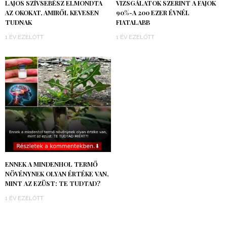
LAJOS SZÍVSEBÉSZ ELMONDTA
VIZSGÁLATOK SZERINT A FAJOK
AZ OKOKAT, AMIRŐL KEVESEN
90%-A 200 EZER ÉVNÉL
TUDNAK
FIATALABB
1 ÉV EZELŐTT
1 ÉV EZELŐTT
ENNEK A MINDENHOL TERMŐ
NÖVÉNYNEK OLYAN ÉRTÉKE VAN,
MINT AZ EZÜST: TE TUDTAD?
1 ÉV EZELŐTT