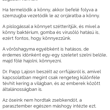
Ha termelődik a könny, akkor befelé folyva a
szemzugba vezetődik le az orrjáratba a könny.
A pislogással a könnyet szétterítjük, és mivel a
könny baktérium, gomba és vírusölő hatású is,
ezért fontos, hogy könnyezzünk.
A vöröshagyma egyébként is hatásos, de
érdemes időnként egy-egy szeletet szelni belőle,
majd fölé hajolni, könnyezni.
Dr. Papp Lajosn beszélt az orrfújásról is, amivel
kapcsolatban megint csak rengeteg különféle
tévhit kering a világban, és az emberek között
általánosságban is.
Az őseink nem hordtak zsebkendőt, a
parasztember egészen máshogy intézte ezt.