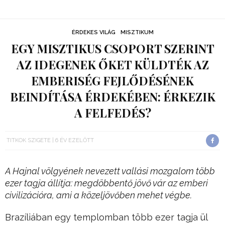
ÉRDEKES VILÁG
MISZTIKUM
EGY MISZTIKUS CSOPORT SZERINT
AZ IDEGENEK ŐKET KÜLDTÉK AZ
EMBERISÉG FEJLŐDÉSÉNEK
BEINDÍTÁSA ÉRDEKÉBEN: ÉRKEZIK
A FELFEDÉS?
TITKOK SZIGETE
6 ÉV EZELŐTT
A Hajnal völgyének nevezett vallási mozgalom több
ezer tagja állítja: megdöbbentő jövő vár az emberi
civilizációra, ami a közeljövőben mehet végbe.
Brazíliában egy templomban több ezer tagja ül