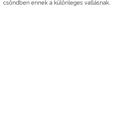
csöndben ennek a különleges vallásnak.
Állításuk szerint őket az égiek küldték, azok a
teremtő istenek, akiktől a fajunk is származik, és
akik sok-sok millió évvel ezelőtt hoztak létre
minket.
Hirdetés