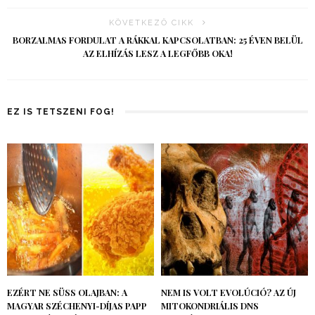
KÖVETKEZŐ CIKK
BORZALMAS FORDULAT A RÁKKAL KAPCSOLATBAN: 25 ÉVEN BELÜL
AZ ELHÍZÁS LESZ A LEGFŐBB OKA!
EZ IS TETSZENI FOG!
EZÉRT NE SÜSS OLAJBAN: A
NEM IS VOLT EVOLÚCIÓ? AZ ÚJ
MAGYAR SZÉCHENYI-DÍJAS PAPP
MITOKONDRIÁLIS DNS