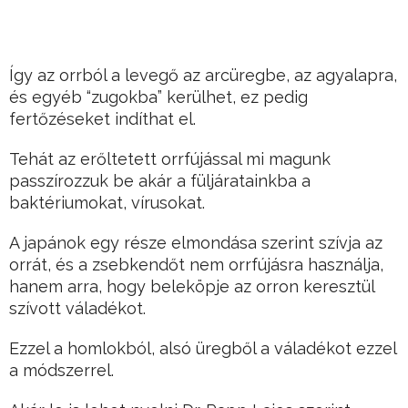
Így az orrból a levegő az arcüregbe, az agyalapra,
és egyéb “zugokba” kerülhet, ez pedig
fertőzéseket indíthat el.
Tehát az erőltetett orrfújással mi magunk
passzírozzuk be akár a füljáratainkba a
baktériumokat, vírusokat.
A japánok egy része elmondása szerint szívja az
orrát, és a zsebkendőt nem orrfújásra használja,
hanem arra, hogy beleköpje az orron keresztül
szívott váladékot.
Ezzel a homlokból, alsó üregből a váladékot ezzel
a módszerrel.