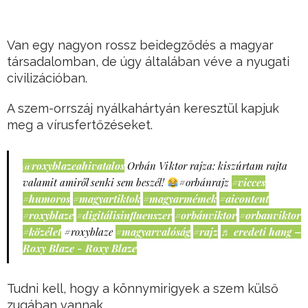
Van egy nagyon rossz beidegződés a magyar
társadalomban, de úgy általában véve a nyugati
civilizációban.
A szem-orrszáj nyálkahártyán keresztül kapjuk
meg a vírusfertőzéseket.
@roxyblazeahivatalos
Orbán Viktor rajza: kiszúrtam rajta
valamit amiről senki sem beszél!
#orbánrajz
#vicces
#humoros
#magyartiktok
#magyarmémek
#aicontent
#roxyblaze
#digitálisinfluenszer
#orbánviktor
#orbanviktor
#közélet
#roxyblaze
#magyarvalóság
#rajz
♬ eredeti hang –
Roxy Blaze - Roxy Blaze
Tudni kell, hogy a könnymirigyek a szem külső
zugában vannak.