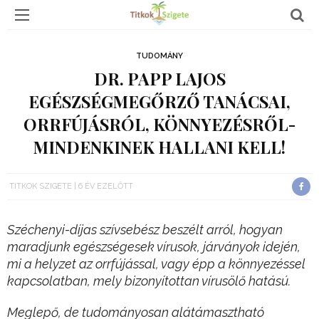
TUDOMÁNY
DR. PAPP LAJOS
EGÉSZSÉGMEGŐRZŐ TANÁCSAI,
ORRFÚJÁSRÓL, KÖNNYEZÉSRŐL-
MINDENKINEK HALLANI KELL!
TITKOK SZIGETE
6 ÉV EZELŐTT
Széchenyi-díjas szívsebész beszélt arról, hogyan
maradjunk egészségesek vírusok, járványok idején,
mi a helyzet az orrfújással, vagy épp a könnyezéssel
kapcsolatban, mely bizonyítottan vírusölő hatású.
Meglepő, de tudományosan alátámasztható