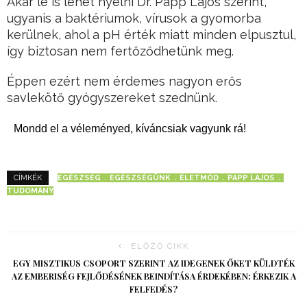
Akár le is lehet nyelni Dr. Papp Lajos szerint,
ugyanis a baktériumok, vírusok a gyomorba
kerülnek, ahol a pH érték miatt minden elpusztul,
így biztosan nem fertőződhetünk meg.
Éppen ezért nem érdemes nagyon erős
savlekötő gyógyszereket szednünk.
Mondd el a véleményed, kíváncsiak vagyunk rá!
EGÉSZSÉG
EGÉSZSÉGÜNK
ÉLETMÓD
PAPP LAJOS
CÍMKÉK
TUDOMÁNY
ELŐZŐ CIKK
EGY MISZTIKUS CSOPORT SZERINT AZ IDEGENEK ŐKET KÜLDTÉK
AZ EMBERISÉG FEJLŐDÉSÉNEK BEINDÍTÁSA ÉRDEKÉBEN: ÉRKEZIK A
FELFEDÉS?