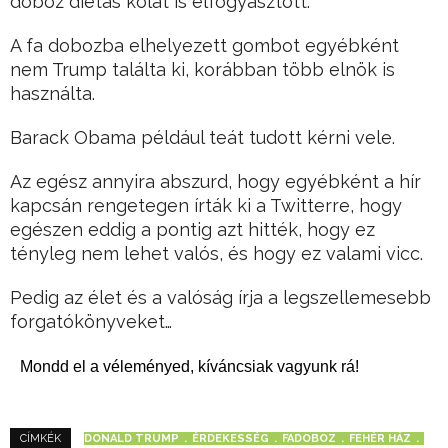
doboz diétás kólát is elfogyasztott.
A fa dobozba elhelyezett gombot egyébként
nem Trump találta ki, korábban több elnök is
használta.
Barack Obama például teát tudott kérni vele.
Az egész annyira abszurd, hogy egyébként a hír
kapcsán rengetegen írták ki a Twitterre, hogy
egészen eddig a pontig azt hitték, hogy ez
tényleg nem lehet valós, és hogy ez valami vicc.
Pedig az élet és a valóság írja a legszellemesebb
forgatókönyveket…
Mondd el a véleményed, kíváncsiak vagyunk rá!
DONALD TRUMP
ÉRDEKESSÉG
FADOBOZ
FEHÉR HÁZ
CÍMKÉK