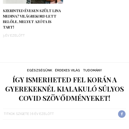
SZERINTED ÉVESEN SZÜLT LINA
MEDINA? VILÁGREKORD LETT
BELŐLE, MELYET AZÓTA IS
TART!
3 ÉV EZELŐTT
EGÉSZSÉGÜNK
ÉRDEKES VILÁG
TUDOMÁNY
ÍGY ISMERHETED FEL KORÁN A
GYEREKEKNÉL KIALAKULÓ SÚLYOS
COVID SZÖVŐDMÉNYEKET!
TITKOK SZIGETE
6 ÉV EZELŐTT