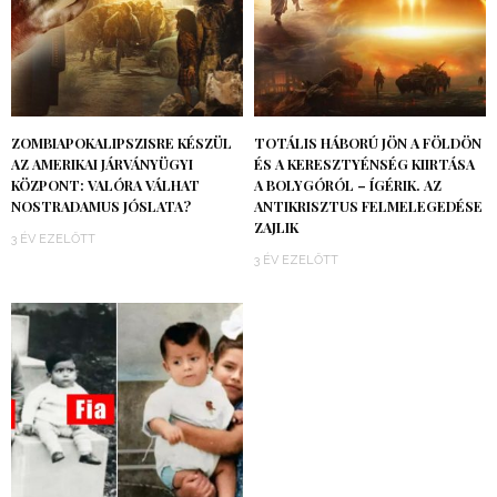
ZOMBIAPOKALIPSZISRE KÉSZÜL
TOTÁLIS HÁBORÚ JÖN A FÖLDÖN
AZ AMERIKAI JÁRVÁNYÜGYI
ÉS A KERESZTYÉNSÉG KIIRTÁSA
KÖZPONT: VALÓRA VÁLHAT
A BOLYGÓRÓL – ÍGÉRIK. AZ
NOSTRADAMUS JÓSLATA?
ANTIKRISZTUS FELMELEGEDÉSE
ZAJLIK
3 ÉV EZELŐTT
3 ÉV EZELŐTT