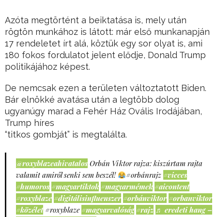
Azóta megtörtént a beiktatása is, mely után
rögtön munkához is látott: már első munkanapján
17 rendeletet írt alá, köztük egy sor olyat is, ami
180 fokos fordulatot jelent elődje, Donald Trump
politikájához képest.
De nemcsak ezen a területen változtatott Biden.
Bár elnökké avatása után a legtöbb dolog
ugyanúgy marad a Fehér Ház Ovális Irodájában,
Trump híres
“titkos gombját” is megtalálta.
@roxyblazeahivatalos
Orbán Viktor rajza: kiszúrtam rajta
valamit amiről senki sem beszél!
#orbánrajz
#vicces
#humoros
#magyartiktok
#magyarmémek
#aicontent
#roxyblaze
#digitálisinfluenszer
#orbánviktor
#orbanviktor
#közélet
#roxyblaze
#magyarvalóság
#rajz
♬ eredeti hang –