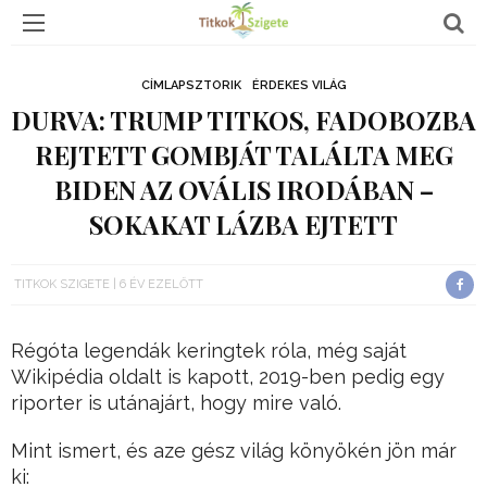
CÍMLAPSZTORIK
ÉRDEKES VILÁG
DURVA: TRUMP TITKOS, FADOBOZBA
REJTETT GOMBJÁT TALÁLTA MEG
BIDEN AZ OVÁLIS IRODÁBAN –
SOKAKAT LÁZBA EJTETT
TITKOK SZIGETE
6 ÉV EZELŐTT
Régóta legendák keringtek róla, még saját
Wikipédia oldalt is kapott, 2019-ben pedig egy
riporter is utánajárt, hogy mire való.
Mint ismert, és aze gész világ könyökén jön már
ki: