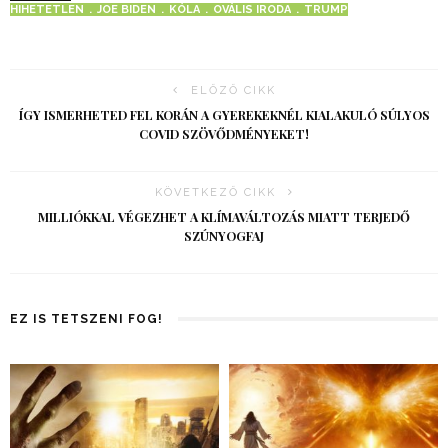
HIHETETLEN
JOE BIDEN
KÓLA
OVÁLIS IRODA
TRUMP
ELŐZŐ CIKK
ÍGY ISMERHETED FEL KORÁN A GYEREKEKNÉL KIALAKULÓ SÚLYOS
COVID SZÖVŐDMÉNYEKET!
KÖVETKEZŐ CIKK
MILLIÓKKAL VÉGEZHET A KLÍMAVÁLTOZÁS MIATT TERJEDŐ
SZÚNYOGFAJ
EZ IS TETSZENI FOG!