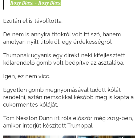
Roxy Blaze - Roxy Blaze
Ezután el is távolította.
De nem is annyira titokról volt itt szó, hanem
amolyan nyílt titokról, egy érdekességről.
Trumpnak ugyanis egy direkt neki kifejlesztett
kólarendelő gomb volt beépítve az asztalába.
Igen, ez nem vicc.
Egyetlen gomb megnyomásával tudott kólát
rendelni, aztán nemsokkal később meg is kapta a
cukormentes kóláját.
Tom Newton Dunn írt róla először még 2019-ben,
amikor interjút készített Trumppal.