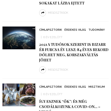
SOKAKAT LÁZBA EJTETT
MEGOSZTÁSOK
CÍMLAPSZTORIK
ÉRDEKES VILÁG
TUDOMÁNY
6 ÉV EZELŐTT
2021 A TUDÓSOK SZERINT IS BIZARR
ÉR FURCSA ÉV LESZ: 84 ÉVES REKORD
DŐLHET MEG, KORSZAKVÁLTÁS
JÖHET
MEGOSZTÁSOK
CÍMLAPSZTORIK
ÉRDEKES VILÁG
MISZTIKUM
6 ÉV EZELŐTT
ÍGY ESZNEK “ŐK”: ÉS MÉG
CSODÁLKOZUNK A COVID-ON… –