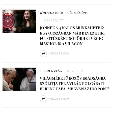
CÍMLAPSZTORIK
EGÉSZSÉGÜNK
6 ÉV EZELŐTT
JÖNNEK A 4 NAPOS MUNKAHETEK:
EGY ORSZÁGBAN MÁR BEVEZETIK,
FUTÓTŰZKÉNT SÖPÖRHET VÉGIG
MÁSHOL IS A VILÁGON
MEGOSZTÁSOK
ÉRDEKES VILÁG
6 ÉV EZELŐTT
VILÁGMÉRETŰ KÖZÖS IMÁDSÁGRA
SZÓLÍTJA FEL A VILÁG POLGÁRAIT
FERENC PÁPA, MEGVAN AZ IDŐPONT!
MEGOSZTÁSOK