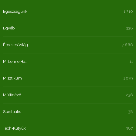
Egészségünk
1 310
Egyéb
338
Érdekes Világ
7 666
Mi Lenne Ha…
11
Misztikum
1 979
Múltidéző
236
Spirituális
38
Tech-Kütyük
387