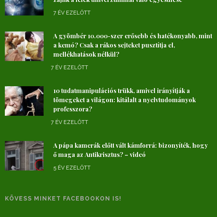
7 ÉV EZELŐTT
A gyömbér 10.000-szer erősebb és hatékonyabb, mint
a kemó? Csak a rákos sejteket pusztítja el,
mellékhatások nélkül?
7 ÉV EZELŐTT
10 tudatmanipulációs trükk, amivel irányítják a
tömegeket a világon: kitálalt a nyelvtudományok
professzora?
7 ÉV EZELŐTT
A pápa kamerák előtt vált kámforrá: bizonyíték, hogy
ő maga az Antikrisztus? – videó
5 ÉV EZELŐTT
KÖVESS MINKET FACEBOOKON IS!