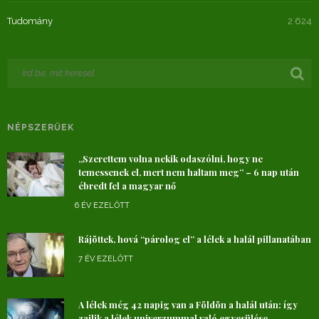
Tudomány
2 624
NÉPSZERŰEK
„Szerettem volna nekik odaszólni, hogy ne
temessenek el, mert nem haltam meg” – 6 nap után
ébredt fel a magyar nő
6 ÉV EZELŐTT
Rájöttek, hová “párolog el” a lélek a halál pillanatában
7 ÉV EZELŐTT
A lélek még 42 napig van a Földön a halál után: így
zajlik a lélek univerzummal való egyesülése