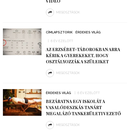
VIDEÓ
MEGOSZTÁSOK
CÍMLAPSZTORIK
ÉRDEKES VILÁG
6 ÉV EZELŐTT
AZ ERZSÉBET-TÁBOROKBAN ARRA
KÉRIK A GYEREKEKET, HOGY
OSZTÁLYOZZÁK A SZÜLEIKET
MEGOSZTÁSOK
ÉRDEKES VILÁG
6 ÉV EZELŐTT
BEZÁRATNA EGY ISKOLÁT A
VASALÓDESZKÁS TANÁRT
MEGALÁZÓ TANKERÜLETI VEZETŐ
MEGOSZTÁSOK