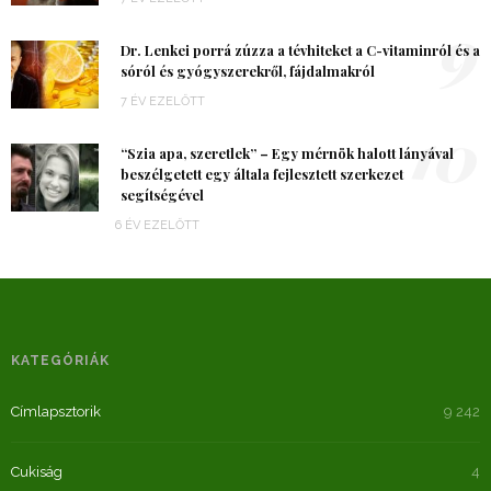
9
Dr. Lenkei porrá zúzza a tévhiteket a C-vitaminról és a
sóról és gyógyszerekről, fájdalmakról
7 ÉV EZELŐTT
10
“Szia apa, szeretlek” – Egy mérnök halott lányával
beszélgetett egy általa fejlesztett szerkezet
segítségével
6 ÉV EZELŐTT
KATEGÓRIÁK
Címlapsztorik
9 242
Cukiság
4