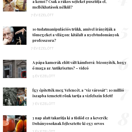
a kemó? Csak a rákos sejteket pusztítja el,
mellékhatások nélkül?
7 ÉV EZELŐTT
5
10 tudatmanipulációs trükk, amivel irányítják a
tömegeket a világon: kitálalt a nyelvtudományok
professzora?
7 ÉV EZELŐTT
6
A pápa kamerák előtt vált kámforrá: bizonyíték, hogy
ő maga az Antikrisztus? – videó
5 ÉV EZELŐTT
7
Így építették meg Velencét, a “víz városát”: 10 millió
iszapba temetett rönk tartja a vízfelszín felett!
7 ÉV EZELŐTT
8
3 nap alatt takarítja ki a tüdőd ez a keverék:
Dohányosoknak fejlesztette ki egy orvos
7 ÉV EZELŐTT