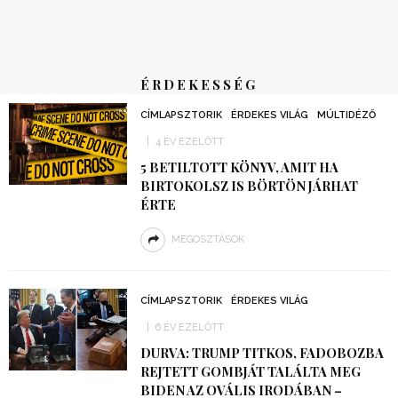
ÉRDEKESSÉG
CÍMLAPSZTORIK
ÉRDEKES VILÁG
MÚLTIDÉZŐ
4 ÉV EZELŐTT
5 BETILTOTT KÖNYV, AMIT HA
BIRTOKOLSZ IS BÖRTÖN JÁRHAT
ÉRTE
MEGOSZTÁSOK
CÍMLAPSZTORIK
ÉRDEKES VILÁG
6 ÉV EZELŐTT
DURVA: TRUMP TITKOS, FADOBOZBA
REJTETT GOMBJÁT TALÁLTA MEG
BIDEN AZ OVÁLIS IRODÁBAN –