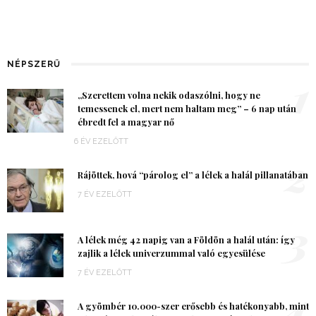
NÉPSZERŰ
1
„Szerettem volna nekik odaszólni, hogy ne
temessenek el, mert nem haltam meg” – 6 nap után
ébredt fel a magyar nő
6 ÉV EZELŐTT
2
Rájöttek, hová “párolog el” a lélek a halál pillanatában
7 ÉV EZELŐTT
3
A lélek még 42 napig van a Földön a halál után: így
zajlik a lélek univerzummal való egyesülése
7 ÉV EZELŐTT
4
A gyömbér 10.000-szer erősebb és hatékonyabb, mint