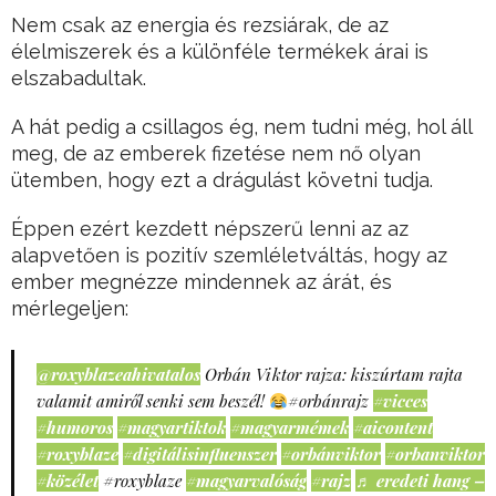
Nem csak az energia és rezsiárak, de az
élelmiszerek és a különféle termékek árai is
elszabadultak.
A hát pedig a csillagos ég, nem tudni még, hol áll
meg, de az emberek fizetése nem nő olyan
ütemben, hogy ezt a drágulást követni tudja.
Éppen ezért kezdett népszerű lenni az az
alapvetően is pozitív szemléletváltás, hogy az
ember megnézze mindennek az árát, és
mérlegeljen:
@roxyblazeahivatalos
Orbán Viktor rajza: kiszúrtam rajta
valamit amiről senki sem beszél!
#orbánrajz
#vicces
#humoros
#magyartiktok
#magyarmémek
#aicontent
#roxyblaze
#digitálisinfluenszer
#orbánviktor
#orbanviktor
#közélet
#roxyblaze
#magyarvalóság
#rajz
♬ eredeti hang –