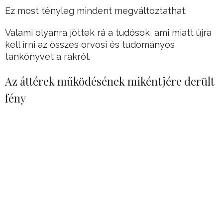
Ez most tényleg mindent megváltoztathat.
Valami olyanra jöttek rá a tudósok, ami miatt újra
kell írni az összes orvosi és tudományos
tankönyvet a rákról.
Az áttérek működésének mikéntjére derült
fény
A szervezetben kialakuló rákos daganat átterjed
más szervekre is, áttéteket képez, a Cambridge-i
Egyetem kutatóinak új felfedezése arra világít rá,
hogy ez pontosan milyen módon zajlik.
Hirdetés