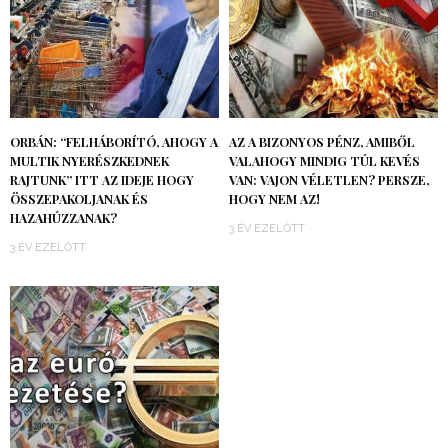
ORBÁN: “FELHÁBORÍTÓ, AHOGY A
AZ A BIZONYOS PÉNZ, AMIBŐL
MULTIK NYERÉSZKEDNEK
VALAHOGY MINDIG TÚL KEVÉS
RAJTUNK” ITT AZ IDEJE HOGY
VAN: VAJON VÉLETLEN? PERSZE,
ÖSSZEPAKOLJANAK ÉS
HOGY NEM AZ!
HAZAHÚZZANAK?
3 ÉV EZELŐTT
3 ÉV EZELŐTT