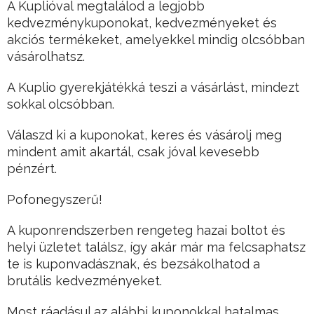
A Kuplióval megtalálod a legjobb
kedvezménykuponokat, kedvezményeket és
akciós termékeket, amelyekkel mindig olcsóbban
vásárolhatsz.
A Kuplio gyerekjátékká teszi a vásárlást, mindezt
sokkal olcsóbban.
Válaszd ki a kuponokat, keres és vásárolj meg
mindent amit akartál, csak jóval kevesebb
pénzért.
Pofonegyszerű!
A kuponrendszerben rengeteg hazai boltot és
helyi üzletet találsz, így akár már ma felcsaphatsz
te is kuponvadásznak, és bezsákolhatod a
brutális kedvezményeket.
Most ráadásul az alábbi kuponokkal hatalmas