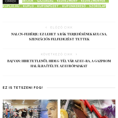
AKCIÓK
GAZDASÁG
KEDVEZMÉNY
KEDVEZMÉNYEK
CÍMKÉK
KUPLIO.HU
KUPLO
KUPONFÜZET
KUPONKERESŐ
SZÓRÓLAP
ELŐZŐ CIKK
NALCN-FEHÉRJE: EZ LEHET A RÁK TERJEDÉSÉNEK KULCSA,
SZENZÁCIÓS FELFEDEZÉST TETTEK
KÖVETKEZŐ CIKK
BAJ VAN: HIHETETLENÜL HIDEG TÉL VÁR AZ EU-RA, A GAZPROM
HALÁLRA ÍTÉLTE AZ EURÓPAIAKAT
EZ IS TETSZENI FOG!