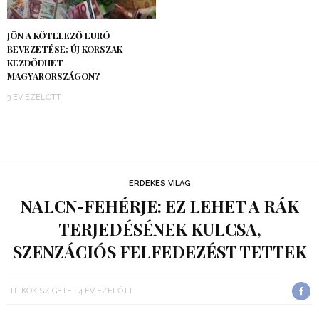
JÖN A KÖTELEZŐ EURÓ
BEVEZETÉSE: ÚJ KORSZAK
KEZDŐDHET
MAGYARORSZÁGON?
3 ÉV EZELŐTT
ÉRDEKES VILÁG
NALCN-FEHÉRJE: EZ LEHET A RÁK
TERJEDÉSÉNEK KULCSA,
SZENZÁCIÓS FELFEDEZÉST TETTEK
TITKOK SZIGETE
4 ÉV EZELŐTT