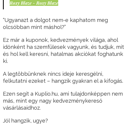
Roxy Blaze - Roxy Blaze
“Ugyanazt a dolgot nem-e kaphatom meg
olcsóbban mint máshol?”
Ez már a kuponok, kedvezmények világa, ahol
időnként ha szemfülesek vagyunk, és tudjuk, mit
és hol kell keresni, hatalmas akciókat foghatunk
ki.
A legtöbbünknek nincs ideje keresgélni,
felkutatni ezeket – hangzik gyakran el a kifogás.
Ezen segít a Kuplio.hu, ami tulajdonképpen nem
más, mint egy nagy kedvezménykereső
vásárlásaidhoz.
Jól hangzik, ugye?