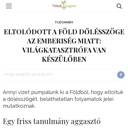
TUDOMÁNY
ELTOLÓDOTT A FÖLD DŐLÉSSZÖGE
AZ EMBERISÉG MIATT:
VILÁGKATASZTRÓFA VAN
KÉSZÜLŐBEN
TITKOK SZIGETE
3 ÉV EZELŐTT
Annyi vizet pumpálunk ki a Földből, hogy eltoltuk
a dőlésszögét, beláthatatlan folyamatok jelei
mutatkoznak.
Egy friss tanulmány aggasztó