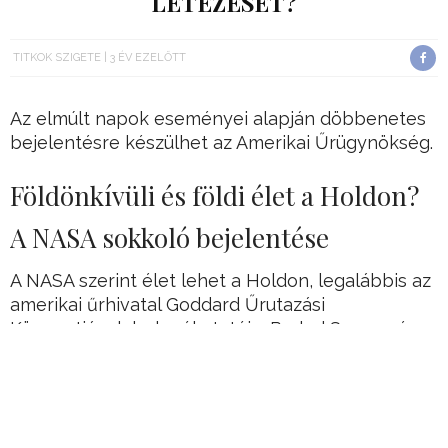
LÉTEZÉSÉT?
TITKOK SZIGETE
3 ÉV EZELŐTT
Az elmúlt napok eseményei alapján döbbenetes
bejelentésre készülhet az Amerikai Űrügynökség.
Földönkívüli és földi élet a Holdon?
A NASA sokkoló bejelentése
A NASA szerint élet lehet a Holdon, legalábbis az
amerikai űrhivatal Goddard Űrutazási
Központjának bolygókutatója, Prabal Saxena és
kutatócsoportja arra jutott a frissen bemutatott
tanulmányában, hogy a mikrobiális élet képes
lehet fennmaradni a Hold déli sarka közelében.
Bár arrafelé egyes helyeken állandó sötétség és