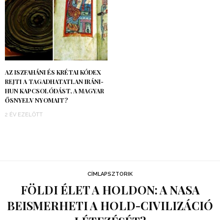
AZ ISZFAHÁNI ÉS KRÉTAI KÓDEX
REJTI A TAGADHATATLAN IRÁNI-
HUN KAPCSOLÓDÁST, A MAGYAR
ŐSNYELV NYOMAIT?
2 ÉV EZELŐTT
CÍMLAPSZTORIK
FÖLDI ÉLET A HOLDON: A NASA
BEISMERHETI A HOLD-CIVILIZÁCIÓ