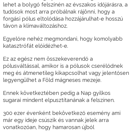
lehet a bolygó felszínén az évszakos időjárásra, a
tudósok most arra próbálnak rájönni, hogy a
forgási pólus eltolódása hozzájárulhat-e hosszú
távon a klímaváltozáshoz.
Egyelőre nehéz megmondani, hogy komolyabb
katasztrófát előidézhet-e.
Ez az egész nem összekeverendő a
pólusváltással, amikor is a pólusok cserélődnek
meg és átmenetileg kikapcsolhat vagy jelentősen
legyengülhet a Föld mágneses mezeje.
Ennek következtében pedig a Nap gyilkos
sugarai mindent elpusztítanának a felszínen.
300 ezer évenként bekövetkező esemény ami
már egy ideje csúszik és vannak jelek arra
vonatkozóan, hogy hamarosan újból