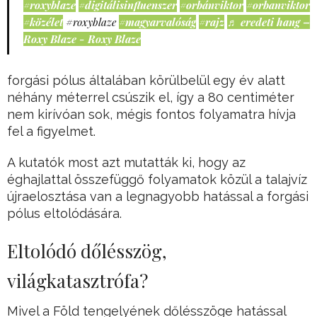
#roxyblaze
#digitálisinfluenszer
#orbánviktor
#orbanviktor
#közélet
#roxyblaze
#magyarvalóság
#rajz
♬ eredeti hang –
Roxy Blaze - Roxy Blaze
forgási pólus általában körülbelül egy év alatt
néhány méterrel csúszik el, így a 80 centiméter
nem kirívóan sok, mégis fontos folyamatra hívja
fel a figyelmet.
A kutatók most azt mutatták ki, hogy az
éghajlattal összefüggő folyamatok közül a talajvíz
újraelosztása van a legnagyobb hatással a forgási
pólus eltolódására.
Eltolódó dőlésszög,
világkatasztrófa?
Mivel a Föld tengelyének dőlésszöge hatással