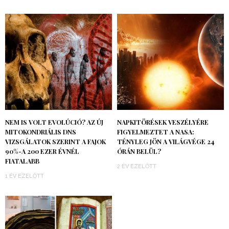
NEM IS VOLT EVOLÚCIÓ? AZ ÚJ
NAPKITÖRÉSEK VESZÉLYÉRE
MITOKONDRIÁLIS DNS
FIGYELMEZTET A NASA:
VIZSGÁLATOK SZERINT A FAJOK
TÉNYLEG JÖN A VILÁGVÉGE 24
90%-A 200 EZER ÉVNÉL
ÓRÁN BELÜL?
FIATALABB
2 ÉV EZELŐTT
1 ÉV EZELŐTT