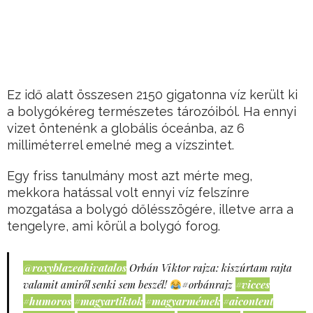
Ez idő alatt összesen 2150 gigatonna víz került ki
a bolygókéreg természetes tározóiból. Ha ennyi
vizet öntenénk a globális óceánba, az 6
milliméterrel emelné meg a vízszintet.
Egy friss tanulmány most azt mérte meg,
mekkora hatással volt ennyi víz felszínre
mozgatása a bolygó dőlésszögére, illetve arra a
tengelyre, ami körül a bolygó forog.
@roxyblazeahivatalos
Orbán Viktor rajza: kiszúrtam rajta
valamit amiről senki sem beszél!
#orbánrajz
#vicces
#humoros
#magyartiktok
#magyarmémek
#aicontent