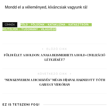
Mondd el a véleményed, kíváncsiak vagyunk rá!
FÖLD
FÖLDÜNK
KATAKLIZMA
KATASZTRÓFA
CÍMKÉK
REJTÉLYEK
TUDOMÁNY
VILÁGVÉGE
ELŐZŐ CIKK
FÖLDI ÉLET A HOLDON: A NASA BEISMERHETI A HOLD-CIVILIZÁCIÓ
LÉTEZÉSÉT?
KÖVETKEZŐ CIKK
“NEM KENYEREM A DICSEKVÉS” MÉGIS DÍJAIVAL HAKNIZOTT TÓTH
GABI EGY VIDEÓBAN
EZ IS TETSZENI FOG!