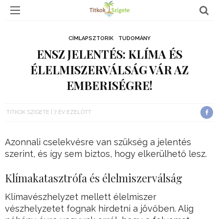
CÍMLAPSZTORIK
TUDOMÁNY
ENSZ JELENTÉS: KLÍMA ÉS
ÉLELMISZERVÁLSÁG VÁR AZ
EMBERISÉGRE!
TITKOK SZIGETE
7 ÉV EZELŐTT
Azonnali cselekvésre van szükség a jelentés
szerint, és így sem biztos, hogy elkerülhető lesz.
Klímakatasztrófa és élelmiszerválság
Klímavészhelyzet mellett élelmiszer
vészhelyzetet fognak hirdetni a jövőben. Alig