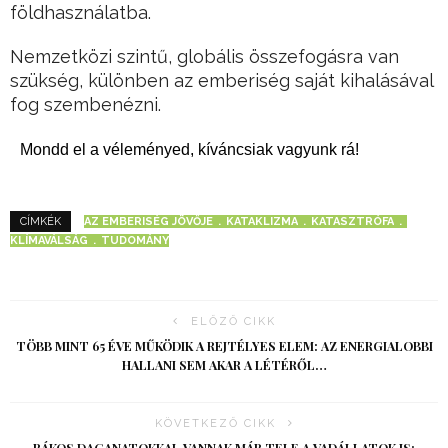
földhasználatba.
Nemzetközi szintű, globális összefogásra van
szükség, különben az emberiség saját kihalásával
fog szembenézni.
Mondd el a véleményed, kíváncsiak vagyunk rá!
AZ EMBERISÉG JÖVŐJE
KATAKLIZMA
KATASZTRÓFA
CÍMKÉK
KLÍMAVÁLSÁG
TUDOMÁNY
ELŐZŐ CIKK
TÖBB MINT 65 ÉVE MŰKÖDIK A REJTÉLYES ELEM: AZ ENERGIALOBBI
HALLANI SEM AKAR A LÉTÉRŐL…
KÖVETKEZŐ CIKK