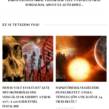
RÁKOS DAGANATOKKAL VANNAK MÁR TELE A VADÁLLATOK IS:
BORZALMAS, AHOGY EZ AZ ŐZ KINÉZ…
EZ IS TETSZENI FOG!
NEM IS VOLT EVOLÚCIÓ? AZ ÚJ
NAPKITÖRÉSEK VESZÉLYÉRE
MITOKONDRIÁLIS DNS
FIGYELMEZTET A NASA:
VIZSGÁLATOK SZERINT A FAJOK
TÉNYLEG JÖN A VILÁGVÉGE 24
90%-A 200 EZER ÉVNÉL
ÓRÁN BELÜL?
FIATALABB
2 ÉV EZELŐTT