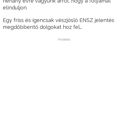
néhány évre vagyunk arról, hogy a folyamat
elinduljon.
Egy friss és igencsak vészjósló ENSZ jelentés
megdöbbentő dolgokat hoz fel…
Hirdetés