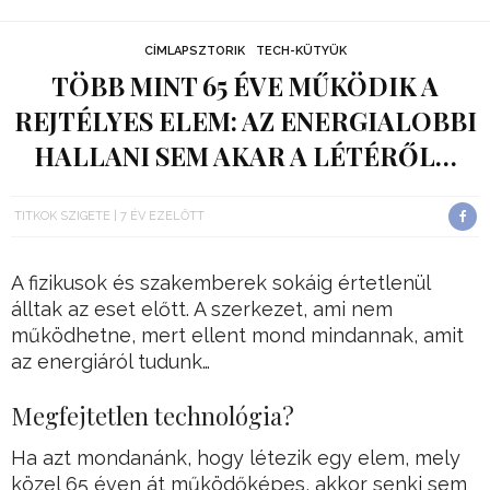
CÍMLAPSZTORIK
TECH-KÜTYÜK
TÖBB MINT 65 ÉVE MŰKÖDIK A
REJTÉLYES ELEM: AZ ENERGIALOBBI
HALLANI SEM AKAR A LÉTÉRŐL…
TITKOK SZIGETE
7 ÉV EZELŐTT
A fizikusok és szakemberek sokáig értetlenül
álltak az eset előtt. A szerkezet, ami nem
működhetne, mert ellent mond mindannak, amit
az energiáról tudunk…
Megfejtetlen technológia?
Ha azt mondanánk, hogy létezik egy elem, mely
közel 65 éven át működőképes, akkor senki sem