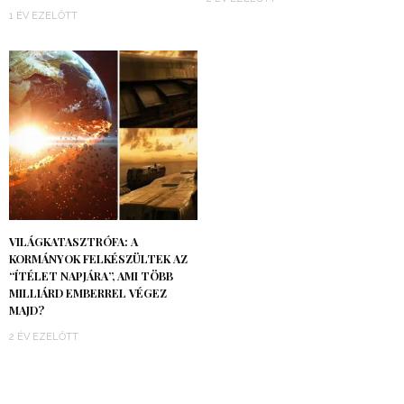
1 ÉV EZELŐTT
VILÁGKATASZTRÓFA: A
KORMÁNYOK FELKÉSZÜLTEK AZ
“ÍTÉLET NAPJÁRA”, AMI TÖBB
MILLIÁRD EMBERREL VÉGEZ
MAJD?
2 ÉV EZELŐTT