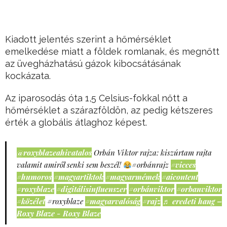
Kiadott jelentés szerint a hőmérséklet
emelkedése miatt a földek romlanak, és megnőtt
az üvegházhatású gázok kibocsátásának
kockázata.
Az iparosodás óta 1,5 Celsius-fokkal nőtt a
hőmérséklet a szárazföldön, az pedig kétszeres
érték a globális átlaghoz képest.
@roxyblazeahivatalos
Orbán Viktor rajza: kiszúrtam rajta
valamit amiről senki sem beszél!
#orbánrajz
#vicces
#humoros
#magyartiktok
#magyarmémek
#aicontent
#roxyblaze
#digitálisinfluenszer
#orbánviktor
#orbanviktor
#közélet
#roxyblaze
#magyarvalóság
#rajz
♬ eredeti hang –
Roxy Blaze - Roxy Blaze