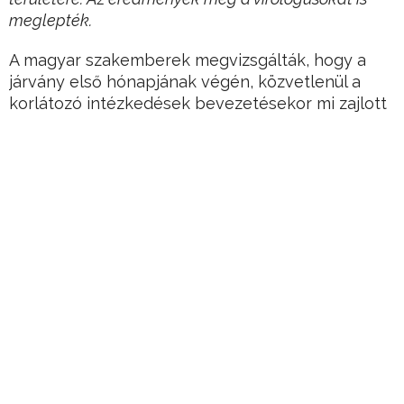
meglepték.
A magyar szakemberek megvizsgálták, hogy a
járvány első hónapjának végén, közvetlenül a
korlátozó intézkedések bevezetésekor mi zajlott
az országban: honnan származtak a hazánkban
lévő vírusok és mennyire aktívan terjedtek
belföldön.
Ehhez a vírusgenomok szekvenálása után
bonyolult genetikai elemzésekhez kellet nyúlni –
kiváló szakmai hálózat állt össze az országban,
így több mint öt hazai kutatóműhely tudósainak
hála most választ kaphatunk
Hirdetés