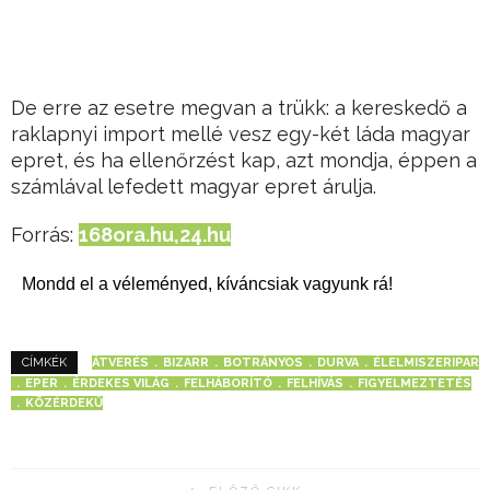
De erre az esetre megvan a trükk: a kereskedő a
raklapnyi import mellé vesz egy-két láda magyar
epret, és ha ellenőrzést kap, azt mondja, éppen a
számlával lefedett magyar epret árulja.
Forrás:
168ora.hu,
24.hu
Mondd el a véleményed, kíváncsiak vagyunk rá!
ÁTVERÉS
BIZARR
BOTRÁNYOS
DURVA
ÉLELMISZERIPAR
CÍMKÉK
EPER
ÉRDEKES VILÁG
FELHÁBORÍTÓ
FELHÍVÁS
FIGYELMEZTETÉS
KÖZÉRDEKŰ