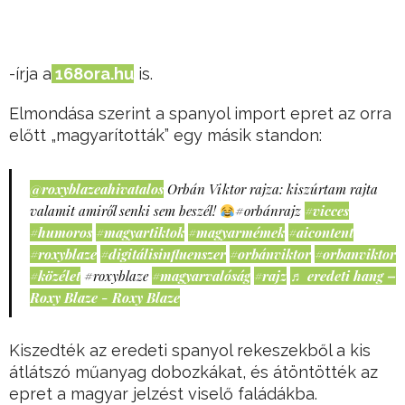
-írja a
168ora.hu
is.
Elmondása szerint a spanyol import epret az orra
előtt „magyarították” egy másik standon:
@roxyblazeahivatalos
Orbán Viktor rajza: kiszúrtam rajta
valamit amiről senki sem beszél!
#orbánrajz
#vicces
#humoros
#magyartiktok
#magyarmémek
#aicontent
#roxyblaze
#digitálisinfluenszer
#orbánviktor
#orbanviktor
#közélet
#roxyblaze
#magyarvalóság
#rajz
♬ eredeti hang –
Roxy Blaze - Roxy Blaze
Kiszedték az eredeti spanyol rekeszekből a kis
átlátszó műanyag dobozkákat, és átöntötték az
epret a magyar jelzést viselő faládákba.