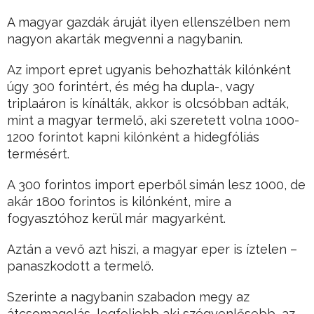
A magyar gazdák áruját ilyen ellenszélben nem
nagyon akarták megvenni a nagybanin.
Az import epret ugyanis behozhatták kilónként
úgy 300 forintért, és még ha dupla-, vagy
triplaáron is kínálták, akkor is olcsóbban adták,
mint a magyar termelő, aki szeretett volna 1000-
1200 forintot kapni kilónként a hidegfóliás
termésért.
A 300 forintos import eperből simán lesz 1000, de
akár 1800 forintos is kilónként, mire a
fogyasztóhoz kerül már magyarként.
Aztán a vevő azt hiszi, a magyar eper is íztelen –
panaszkodott a termelő.
Szerinte a nagybanin szabadon megy az
átcsomagolás, legfeljebb aki szégyenlősebb, az