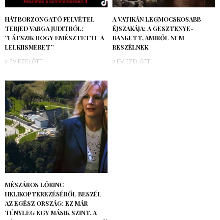
HÁTBORZONGATÓ FELVÉTEL
A VATIKÁN LEGMOCSKOSABB
TERJED VARGA JUDITRÓL:
ÉJSZAKÁJA: A GESZTENYE-
“LÁTSZIK HOGY EMÉSZTETTE A
BANKETT, AMIRŐL NEM
LELKIISMERET”
BESZÉLNEK
2 ÉV EZELŐTT
2 ÉV EZELŐTT
MÉSZÁROS LŐRINC
HELIKOPTEREZÉSÉRŐL BESZÉL
AZ EGÉSZ ORSZÁG: EZ MÁR
TÉNYLEG EGY MÁSIK SZINT, A