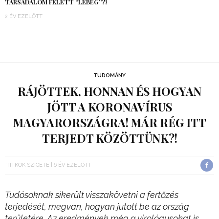
TÁRSADALOM FELETT “LEBEG”?!
2 ÉV EZELŐTT
TUDOMÁNY
RÁJÖTTEK, HONNAN ÉS HOGYAN
JÖTT A KORONAVÍRUS
MAGYARORSZÁGRA! MÁR RÉG ITT
TERJEDT KÖZÖTTÜNK?!
TITKOK SZIGETE
6 ÉV EZELŐTT
Tudósoknak sikerült visszakövetni a fertőzés
terjedését, megvan, hogyan jutott be az ország
területére. Az eredmények még a virológusokat is