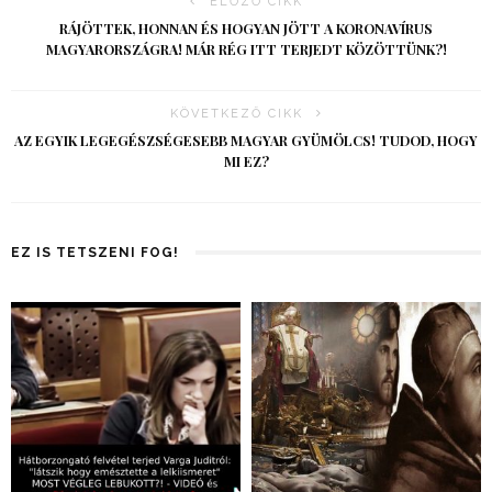
ELŐZŐ CIKK
RÁJÖTTEK, HONNAN ÉS HOGYAN JÖTT A KORONAVÍRUS
MAGYARORSZÁGRA! MÁR RÉG ITT TERJEDT KÖZÖTTÜNK?!
KÖVETKEZŐ CIKK
AZ EGYIK LEGEGÉSZSÉGESEBB MAGYAR GYÜMÖLCS! TUDOD, HOGY
MI EZ?
EZ IS TETSZENI FOG!