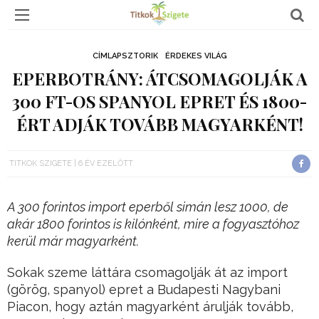
CÍMLAPSZTORIK
ÉRDEKES VILÁG
EPERBOTRÁNY: ÁTCSOMAGOLJÁK A
300 FT-OS SPANYOL EPRET ÉS 1800-
ÉRT ADJÁK TOVÁBB MAGYARKÉNT!
TITKOK SZIGETE
6 ÉV EZELŐTT
A 300 forintos import eperből simán lesz 1000, de
akár 1800 forintos is kilónként, mire a fogyasztóhoz
kerül már magyarként.
Sokak szeme láttára csomagolják át az import
(görög, spanyol) epret a Budapesti Nagybani
Piacon, hogy aztán magyarként árulják tovább,