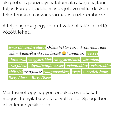
aki globális pénzügyi hatalom alá akarja hajtani
teljes Európát, addig mások jótevő milliárdosként
tekintenek a magyar származású üzletemberre.
A teljes igazság egyébként valahol talán a kettő
között lehet…
@roxyblazeahivatalos
Orbán Viktor rajza: kiszúrtam rajta
valamit amiről senki sem beszél!
#orbánrajz
#vicces
#humoros
#magyartiktok
#magyarmémek
#aicontent
#roxyblaze
#digitálisinfluenszer
#orbánviktor
#orbanviktor
#közélet
#roxyblaze
#magyarvalóság
#rajz
♬ eredeti hang –
Roxy Blaze - Roxy Blaze
Most ismét egy nagyon érdekes és sokakat
megosztó nyilatkoztatása volt a Der Spiegelben
írt véleménycikkében.