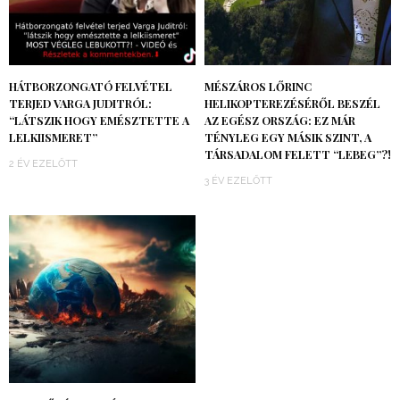
HÁTBORZONGATÓ FELVÉTEL
MÉSZÁROS LŐRINC
TERJED VARGA JUDITRÓL:
HELIKOPTEREZÉSÉRŐL BESZÉL
“LÁTSZIK HOGY EMÉSZTETTE A
AZ EGÉSZ ORSZÁG: EZ MÁR
LELKIISMERET”
TÉNYLEG EGY MÁSIK SZINT, A
TÁRSADALOM FELETT “LEBEG”?!
2 ÉV EZELŐTT
3 ÉV EZELŐTT