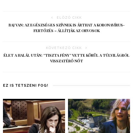
ELŐZŐ CIKK
BAJ VAN: AZ EGÉSZSÉGES SZÍVNEK IS ÁRTHAT A KORONAVÍRUS-
FERTŐZÉS – ÁLLÍTJÁK AZ ORVOSOK
KÖVETKEZŐ CIKK
ÉLET A HALÁL UTÁN: “TISZTA FÉNY” VETTE KÖRÜL A TÚLVILÁGRÓL
VISSZATÉRŐ NŐT
EZ IS TETSZENI FOG!