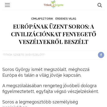
CÍMLAPSZTORIK
ÉRDEKES VILÁG
EURÓPÁNAK ÜZENT SOROS: A
CIVILIZÁCIÓNKAT FENYEGETŐ
VESZÉLYEKRŐL BESZÉLT
TITKOK SZIGETE
6 ÉV EZELŐTT
Soros György ismét megszólalt, méghozzá
Európa és talán a világ jövője kapcsán.
A megszólalásában rengeteg jövőbeli dologra
figyelmeztetett, egyfajta végső vészjelzésként.
Soros a legmegosztóbb személyiség