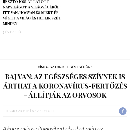
IJESZTŐ JÓSLAT LÁTOTT
NAPVILÁGOT A VILÁGVÉGÉRŐL:
ITT VAN, HOGYAN ÉS MIÉRT ÉR
VÉGET A VILÁG ÉS HULLIK SZÉT
MINDEN
3 ÉV EZELŐTT
CÍMLAPSZTORIK
EGÉSZSÉGÜNK
BAJ VAN: AZ EGÉSZSÉGES SZÍVNEK IS
ÁRTHAT A KORONAVÍRUS-FERTŐZÉS
– ÁLLÍTJÁK AZ ORVOSOK
TITKOK SZIGETE
6 ÉV EZELŐTT
A koronavírus citokinvihart okozhat még az