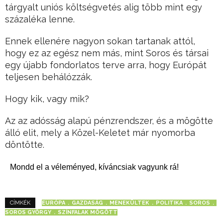
tárgyalt uniós költségvetés alig több mint egy
százaléka lenne.
Ennek ellenére nagyon sokan tartanak attól,
hogy ez az egész nem más, mint Soros és társai
egy újabb fondorlatos terve arra, hogy Európát
teljesen behálózzák.
Hogy kik, vagy mik?
Az az adósság alapú pénzrendszer, és a mögötte
álló elit, mely a Közel-Keletet már nyomorba
döntötte.
Mondd el a véleményed, kíváncsiak vagyunk rá!
EURÓPA
GAZDASÁG
MENEKÜLTEK
POLITIKA
SOROS
CÍMKÉK
SOROS GYÖRGY
SZÍNFALAK MÖGÖTT