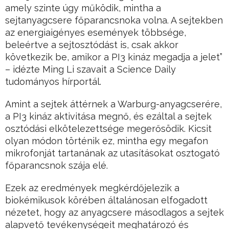
amely szinte úgy működik, mintha a
sejtanyagcsere főparancsnoka volna. A sejtekben
az energiaigényes események többsége,
beleértve a sejtosztódást is, csak akkor
következik be, amikor a PI3 kináz megadja a jelet”
– idézte Ming Li szavait a Science Daily
tudományos hírportál.
Amint a sejtek áttérnek a Warburg-anyagcserére,
a PI3 kináz aktivitása megnő, és ezáltal a sejtek
osztódási elkötelezettsége megerősödik. Kicsit
olyan módon történik ez, mintha egy megafon
mikrofonját tartanának az utasításokat osztogató
főparancsnok szája elé.
Ezek az eredmények megkérdőjelezik a
biokémikusok körében általánosan elfogadott
nézetet, hogy az anyagcsere másodlagos a sejtek
alapvető tevékenységeit meghatározó és