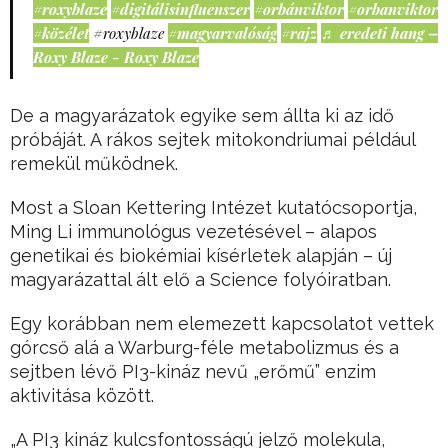
#roxyblaze
#digitálisinfluenszer
#orbánviktor
#orbanviktor
#közélet
#roxyblaze
#magyarvalóság
#rajz
♬ eredeti hang –
Roxy Blaze - Roxy Blaze
De a magyarázatok egyike sem állta ki az idő
próbáját. A rákos sejtek mitokondriumai például
remekül működnek.
Most a Sloan Kettering Intézet kutatócsoportja,
Ming Li immunológus vezetésével – alapos
genetikai és biokémiai kísérletek alapján – új
magyarázattal ált elő a Science folyóiratban.
Egy korábban nem elemezett kapcsolatot vettek
górcső alá a Warburg-féle metabolizmus és a
sejtben lévő PI3-kináz nevű „erőmű” enzim
aktivitása között.
„A PI3 kináz kulcsfontosságú jelző molekula,