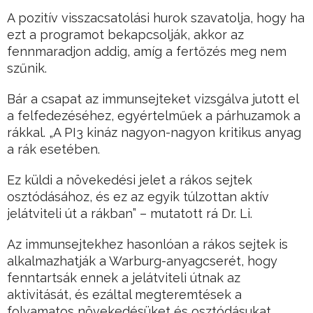
A pozitív visszacsatolási hurok szavatolja, hogy ha
ezt a programot bekapcsolják, akkor az
fennmaradjon addig, amíg a fertőzés meg nem
szűnik.
Bár a csapat az immunsejteket vizsgálva jutott el
a felfedezéséhez, egyértelműek a párhuzamok a
rákkal. „A PI3 kináz nagyon-nagyon kritikus anyag
a rák esetében.
Ez küldi a növekedési jelet a rákos sejtek
osztódásához, és ez az egyik túlzottan aktív
jelátviteli út a rákban” – mutatott rá Dr. Li.
Az immunsejtekhez hasonlóan a rákos sejtek is
alkalmazhatják a Warburg-anyagcserét, hogy
fenntartsák ennek a jelátviteli útnak az
aktivitását, és ezáltal megteremtések a
folyamatos növekedésüket és osztódásukat.