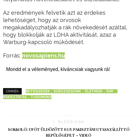
Az eredmények felvetik azt az érdekes
lehetőséget, hogy az orvosok
megakadályozhatják a rák növekedését azáltal,
hogy blokkolják az LDHA aktivitását, azaz a
Warburg-kapcsoló működését.
Forrás:
novosapiens.hu
Mondd el a véleményed, kíváncsiak vagyunk rá!
BETEGSÉGEK
EGÉSZSÉGÜNK
ÉLETMÓD
RÁK
CÍMKÉK
RÁKKUTATÁS
TUDOMÁNY
ELŐZŐ CIKK
SOKKOLÓ: UFÓT ÜLDÖZÖTT EGY PAKISZTÁNI UTASSZÁLLÍTTÓ
REPÜLŐGÉPET – VIDEÓ