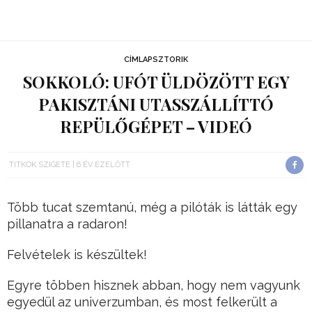
CÍMLAPSZTORIK
SOKKOLÓ: UFÓT ÜLDÖZÖTT EGY
PAKISZTÁNI UTASSZÁLLÍTTÓ
REPÜLŐGÉPET – VIDEÓ
TITKOK SZIGETE
6 ÉV EZELŐTT
Több tucat szemtanú, még a pilóták is látták egy
pillanatra a radaron!
Felvételek is készültek!
Egyre többen hisznek abban, hogy nem vagyunk
egyedül az univerzumban, és most felkerült a