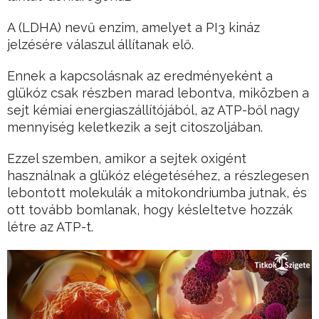
A (LDHA) nevű enzim, amelyet a PI3 kináz
jelzésére válaszul állítanak elő.
Ennek a kapcsolásnak az eredményeként a
glükóz csak részben marad lebontva, miközben a
sejt kémiai energiaszállítójából, az ATP-ből nagy
mennyiség keletkezik a sejt citoszoljában.
Ezzel szemben, amikor a sejtek oxigént
használnak a glükóz elégetéséhez, a részlegesen
lebontott molekulák a mitokondriumba jutnak, és
ott tovább bomlanak, hogy késleltetve hozzák
létre az ATP-t.