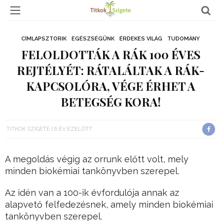
CÍMLAPSZTORIK
EGÉSZSÉGÜNK
ÉRDEKES VILÁG
TUDOMÁNY
FELOLDOTTÁK A RÁK 100 ÉVES
REJTÉLYÉT: RÁTALÁLTAK A RÁK-
KAPCSOLÓRA, VÉGE ÉRHET A
BETEGSÉG KORA!
TITKOK SZIGETE
6 ÉV EZELŐTT
A megoldás végig az orrunk előtt volt, mely
minden biokémiai tankönyvben szerepel.
Az idén van a 100-ik évfordulója annak az
alapvető felfedezésnek, amely minden biokémiai
tankönyvben szerepel.