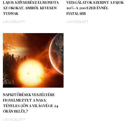
LAJOS SZÍVSEBÉSZ ELMONDTA
VIZSGÁLATOK SZERINT A FAJOK
AZ OKOKAT, AMIRŐL KEVESEN
90%-A 200 EZER ÉVNÉL
TUDNAK
FIATALABB
1 ÉV EZELŐTT
1 ÉV EZELŐTT
NAPKITÖRÉSEK VESZÉLYÉRE
FIGYELMEZTET A NASA:
TÉNYLEG JÖN A VILÁGVÉGE 24
ÓRÁN BELÜL?
2 ÉV EZELŐTT