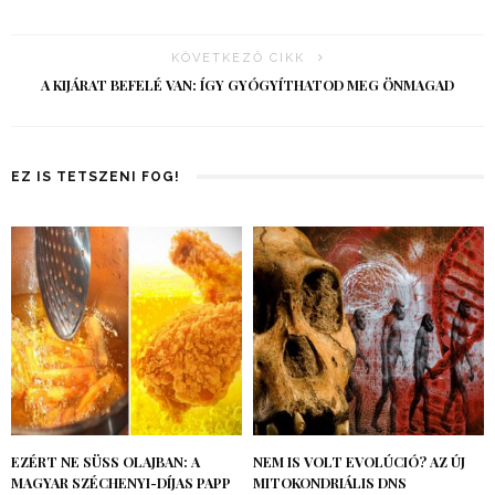
KÖVETKEZŐ CIKK
A KIJÁRAT BEFELÉ VAN: ÍGY GYÓGYÍTHATOD MEG ÖNMAGAD
EZ IS TETSZENI FOG!
EZÉRT NE SÜSS OLAJBAN: A
NEM IS VOLT EVOLÚCIÓ? AZ ÚJ
MAGYAR SZÉCHENYI-DÍJAS PAPP
MITOKONDRIÁLIS DNS