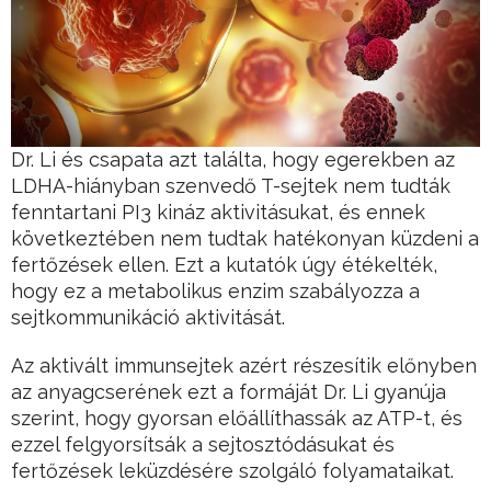
Dr. Li és csapata azt találta, hogy egerekben az
LDHA-hiányban szenvedő T-sejtek nem tudták
fenntartani PI3 kináz aktivitásukat, és ennek
következtében nem tudtak hatékonyan küzdeni a
fertőzések ellen. Ezt a kutatók úgy étékelték,
hogy ez a metabolikus enzim szabályozza a
sejtkommunikáció aktivitását.
Az aktivált immunsejtek azért részesítik előnyben
az anyagcserének ezt a formáját Dr. Li gyanúja
szerint, hogy gyorsan előállíthassák az ATP-t, és
ezzel felgyorsítsák a sejtosztódásukat és
fertőzések leküzdésére szolgáló folyamataikat.