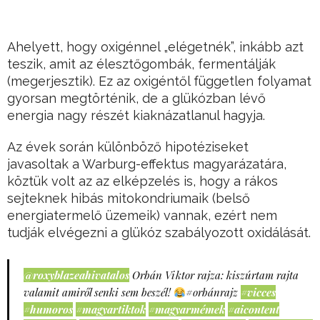
Ahelyett, hogy oxigénnel „elégetnék”, inkább azt
teszik, amit az élesztőgombák, fermentálják
(megerjesztik). Ez az oxigéntől független folyamat
gyorsan megtörténik, de a glükózban lévő
energia nagy részét kiaknázatlanul hagyja.
Az évek során különböző hipotéziseket
javasoltak a Warburg-effektus magyarázatára,
köztük volt az az elképzelés is, hogy a rákos
sejteknek hibás mitokondriumaik (belső
energiatermelő üzemeik) vannak, ezért nem
tudják elvégezni a glükóz szabályozott oxidálását.
@roxyblazeahivatalos
Orbán Viktor rajza: kiszúrtam rajta
valamit amiről senki sem beszél!
#orbánrajz
#vicces
#humoros
#magyartiktok
#magyarmémek
#aicontent