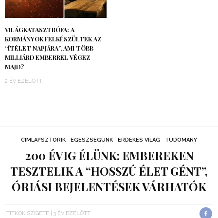
VILÁGKATASZTRÓFA: A
KORMÁNYOK FELKÉSZÜLTEK AZ
“ÍTÉLET NAPJÁRA”, AMI TÖBB
MILLIÁRD EMBERREL VÉGEZ
MAJD?
2 ÉV EZELŐTT
CÍMLAPSZTORIK
EGÉSZSÉGÜNK
ÉRDEKES VILÁG
TUDOMÁNY
200 ÉVIG ÉLÜNK: EMBEREKEN
TESZTELIK A “HOSSZÚ ÉLET GÉNT”,
ÓRIÁSI BEJELENTÉSEK VÁRHATÓK
TITKOK SZIGETE
3 ÉV EZELŐTT