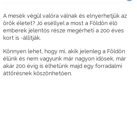
A mesék végül valóra válnak és elnyerhetjük az
örök életet? Jó eséllyel a most a Földön élő
emberek jelentős része megérheti a 200 éves
kort is -állítják.
Könnyen lehet, hogy mi, akik jelenleg a Földön
élünk és nem vagyunk már nagyon idősek, már
akár 200 évig is élhetünk majd egy forradalmi
áttörésnek köszönhetően.
Az áttörés állatkísérletek alapján annyira jelentős,
hogy hamarosan elkezdődik az embereken való
tesztelés is.
Hirdetés