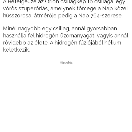
A Betelgeuze az Orion csillagkép fő csillaga, egy
vörös szuperóriás, amelynek tömege a Nap közel
hússzorosa, átmérője pedig a Nap 764-szerese.
Minél nagyobb egy csillag, annál gyorsabban
használja fel hidrogén-üzemanyagát, vagyis annál
rövidebb az élete. A hidrogén fúziójából hélium
keletkezik.
Hirdetés