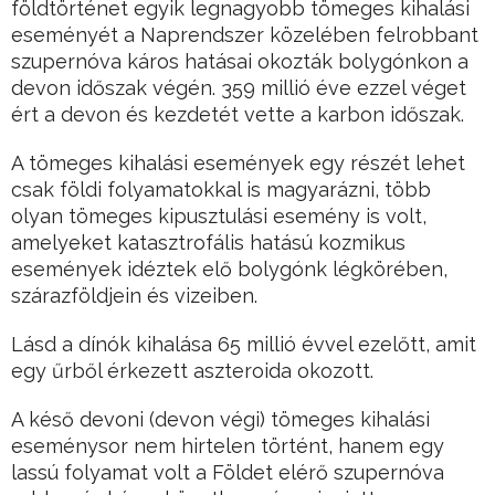
földtörténet egyik legnagyobb tömeges kihalási
eseményét a Naprendszer közelében felrobbant
szupernóva káros hatásai okozták bolygónkon a
devon időszak végén. 359 millió éve ezzel véget
ért a devon és kezdetét vette a karbon időszak.
A tömeges kihalási események egy részét lehet
csak földi folyamatokkal is magyarázni, több
olyan tömeges kipusztulási esemény is volt,
amelyeket katasztrofális hatású kozmikus
események idéztek elő bolygónk légkörében,
szárazföldjein és vizeiben.
Lásd a dínók kihalása 65 millió évvel ezelőtt, amit
egy űrből érkezett aszteroida okozott.
A késő devoni (devon végi) tömeges kihalási
eseménysor nem hirtelen történt, hanem egy
lassú folyamat volt a Földet elérő szupernóva