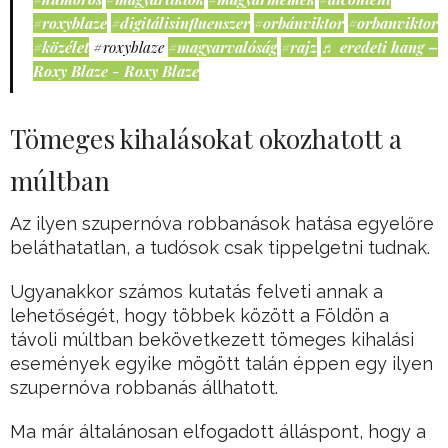
#roxyblaze
#digitálisinfluenszer
#orbánviktor
#orbanviktor
#közélet
#roxyblaze
#magyarvalóság
#rajz
♬ eredeti hang –
Roxy Blaze - Roxy Blaze
Tömeges kihalásokat okozhatott a
múltban
Az ilyen szupernóva robbanások hatása egyelőre
beláthatatlan, a tudósok csak tippelgetni tudnak.
Ugyanakkor számos kutatás felveti annak a
lehetőségét, hogy többek között a Földön a
távoli múltban bekövetkezett tömeges kihalási
események egyike mögött talán éppen egy ilyen
szupernóva robbanás állhatott.
Ma már általánosan elfogadott álláspont, hogy a