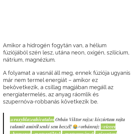
Amikor a hidrogén fogytán van, a hélium
fúziójából szén lesz, utána neon, oxigén, szilícium,
nátrium, magnézium.
A folyamat a vasnál áll meg, ennek fúziója ugyanis
már nem termel energiát – amikor ez
bekövetkezik, a csillag magjában megáll az
energiatermelés, az anyag ráomlik és
szupernóva-robbanás következik be.
@roxyblazeahivatalos
Orbán Viktor rajza: kiszúrtam rajta
valamit amiről senki sem beszél!
#orbánrajz
#vicces
#humoros
#magyartiktok
#magyarmémek
#aicontent