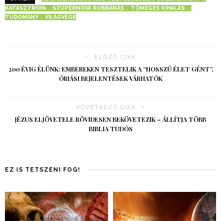
KATASZTRÓFA
SZUPERNÓVA ROBBANÁS
TÖMEGES KIHALÁS
TUDOMÁNY
VILÁGVÉGE
ELŐZŐ CIKK
200 ÉVIG ÉLÜNK: EMBEREKEN TESZTELIK A “HOSSZÚ ÉLET GÉNT”,
ÓRIÁSI BEJELENTÉSEK VÁRHATÓK
KÖVETKEZŐ CIKK
JÉZUS ELJÖVETELE RÖVIDESEN BEKÖVETEZIK – ÁLLÍTJA TÖBB
BIBLIA TUDÓS
EZ IS TETSZENI FOG!