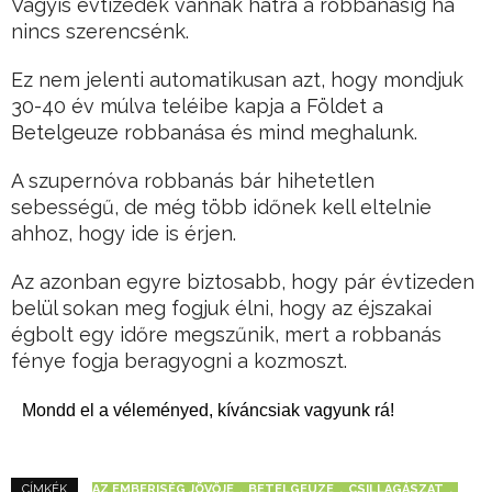
Vagyis évtizedek vannak hátra a robbanásig ha
nincs szerencsénk.
Ez nem jelenti automatikusan azt, hogy mondjuk
30-40 év múlva teléibe kapja a Földet a
Betelgeuze robbanása és mind meghalunk.
A szupernóva robbanás bár hihetetlen
sebességű, de még több időnek kell eltelnie
ahhoz, hogy ide is érjen.
Az azonban egyre biztosabb, hogy pár évtizeden
belül sokan meg fogjuk élni, hogy az éjszakai
égbolt egy időre megszűnik, mert a robbanás
fénye fogja beragyogni a kozmoszt.
Mondd el a véleményed, kíváncsiak vagyunk rá!
AZ EMBERISÉG JÖVŐJE
BETELGEUZE
CSILLAGÁSZAT
CÍMKÉK