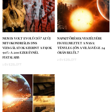
NEM IS VOLT EVOLÚCIÓ? AZ ÚJ
NAPKITÖRÉSEK VESZÉLYÉRE
MITOKONDRIÁLIS DNS
FIGYELMEZTET A NASA:
VIZSGÁLATOK SZERINT A FAJOK
TÉNYLEG JÖN A VILÁGVÉGE 24
90%-A 200 EZER ÉVNÉL
ÓRÁN BELÜL?
FIATALABB
2 ÉV EZELŐTT
1 ÉV EZELŐTT