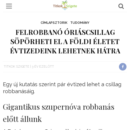
CÍMLAPSZTORIK
TUDOMÁNY
FELROBBANÓ ÓRIÁSCSILLAG
SÖPÖRHETI EL A FÖLDI ÉLETET
ÉVTIZEDEINK LEHETNEK HÁTRA
TITKOK SZIGETE
3 ÉV EZELŐTT
Egy új kutatás szerint pár évtized lehet a csillag
robbanásáig.
Gigantikus szupernóva robbanás
előtt állunk