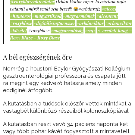
@roxyblazeahivatalos
Orbán Viktor rajza: kiszúrtam rajta
valamit amiről senki sem beszél!
#orbánrajz
#vicces
#humoros
#magyartiktok
#magyarmémek
#aicontent
#roxyblaze
#digitálisinfluenszer
#orbánviktor
#orbanviktor
#közélet
#roxyblaze
#magyarvalóság
#rajz
♬ eredeti hang –
Roxy Blaze - Roxy Blaze
A bél egészségének őre
Nemrég a houstoni Baylor Gyógyászati Kollégium
gasztroenterológiai professzora és csapata jött
rá megint egy kedvező hatásr,a amely minden
eddiginél átfogóbb.
A kutatásban a tudósok először vettek mintákat a
vastagbél különböző részeiből kolonoszkópiával.
A kutatásban részt vevő 34 páciens naponta két
vagy több pohár kávét fogyasztott a mintavételt