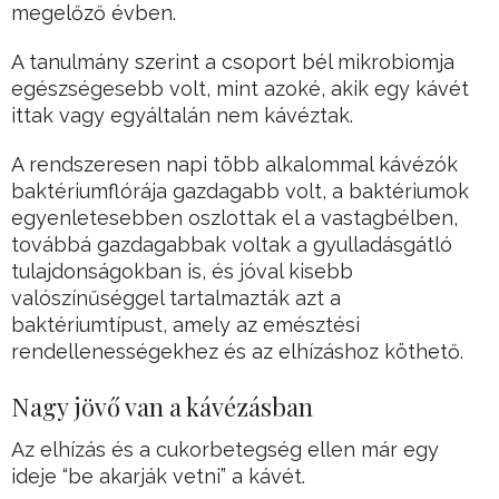
megelőző évben.
A tanulmány szerint a csoport bél mikrobiomja
egészségesebb volt, mint azoké, akik egy kávét
ittak vagy egyáltalán nem kávéztak.
A rendszeresen napi több alkalommal kávézók
baktériumflórája gazdagabb volt, a baktériumok
egyenletesebben oszlottak el a vastagbélben,
továbbá gazdagabbak voltak a gyulladásgátló
tulajdonságokban is, és jóval kisebb
valószínűséggel tartalmazták azt a
baktériumtípust, amely az emésztési
rendellenességekhez és az elhízáshoz köthető.
Nagy jövő van a kávézásban
Az elhízás és a cukorbetegség ellen már egy
ideje “be akarják vetni” a kávét.