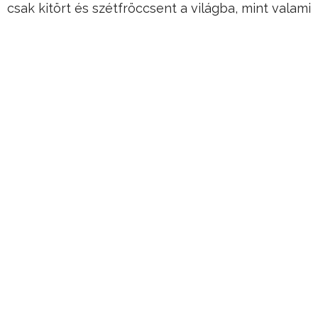
csak kitört és szétfröccsent a világba, mint valami
kozmikus vulkán, a világegyetem pedig azóta
folyamatosan tágul.
Senki sem tudja ugyanakkor teljes hitelt
érdemlően bebizonyítani, hogy ténylegesen így
zajlott-e le a folyamat.
Hirdetés