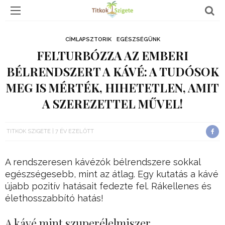
CÍMLAPSZTORIK
EGÉSZSÉGÜNK
FELTURBÓZZA AZ EMBERI
BÉLRENDSZERT A KÁVÉ: A TUDÓSOK
MEG IS MÉRTÉK, HIHETETLEN, AMIT
A SZEREZETTEL MŰVEL!
TITKOK SZIGETE
7 ÉV EZELŐTT
A rendszeresen kávézók bélrendszere sokkal
egészségesebb, mint az átlag. Egy kutatás a kávé
újabb pozitív hatásait fedezte fel. Rákellenes és
élethosszabbító hatás!
A kávé mint szuperélelmiszer