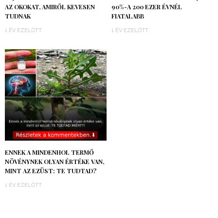
AZ OKOKAT, AMIRŐL KEVESEN
90%-A 200 EZER ÉVNÉL
TUDNAK
FIATALABB
1 ÉV EZELŐTT
1 ÉV EZELŐTT
ENNEK A MINDENHOL TERMŐ
NÖVÉNYNEK OLYAN ÉRTÉKE VAN,
MINT AZ EZÜST: TE TUDTAD?
1 ÉV EZELŐTT