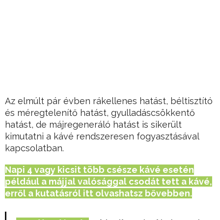
Az elmúlt pár évben rákellenes hatást, béltisztító
és méregtelenítő hatást, gyulladáscsökkentő
hatást, de májregeneráló hatást is sikerült
kimutatni a kávé rendszeresen fogyasztásával
kapcsolatban.
Napi 4 vagy kicsit több csésze kávé esetén
például a májjal valósággal csodát tett a kávé,
erről a kutatásról itt olvashatsz bővebben.