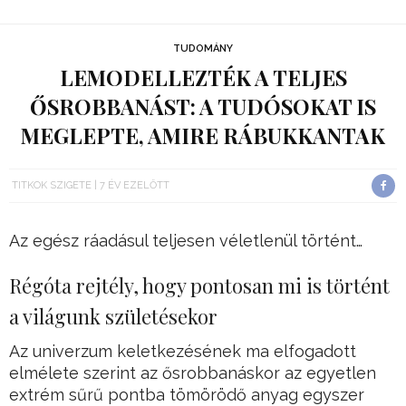
TUDOMÁNY
LEMODELLEZTÉK A TELJES
ŐSROBBANÁST: A TUDÓSOKAT IS
MEGLEPTE, AMIRE RÁBUKKANTAK
TITKOK SZIGETE
7 ÉV EZELŐTT
Az egész ráadásul teljesen véletlenül történt…
Régóta rejtély, hogy pontosan mi is történt
a világunk születésekor
Az univerzum keletkezésének ma elfogadott
elmélete szerint az ősrobbanáskor az egyetlen
extrém sűrű pontba tömörödő anyag egyszer