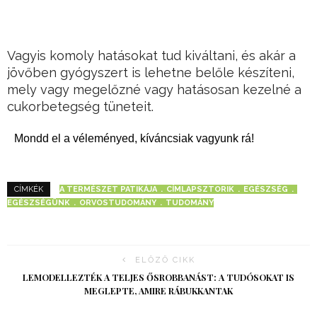
Vagyis komoly hatásokat tud kiváltani, és akár a
jövőben gyógyszert is lehetne belőle készíteni,
mely vagy megelőzné vagy hatásosan kezelné a
cukorbetegség tüneteit.
Mondd el a véleményed, kíváncsiak vagyunk rá!
A TERMÉSZET PATIKÁJA
CÍMLAPSZTORIK
EGÉSZSÉG
CÍMKÉK
EGÉSZSÉGÜNK
ORVOSTUDOMÁNY
TUDOMÁNY
ELŐZŐ CIKK
LEMODELLEZTÉK A TELJES ŐSROBBANÁST: A TUDÓSOKAT IS
MEGLEPTE, AMIRE RÁBUKKANTAK