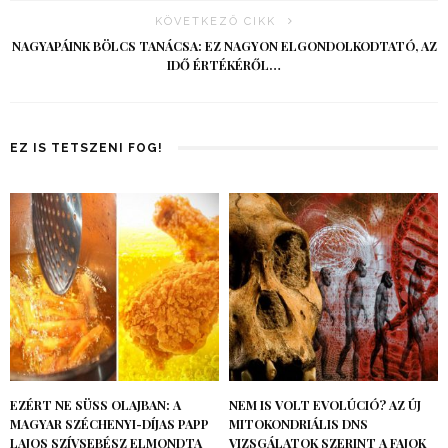
KÖVETKEZŐ CIKK
NAGYAPÁINK BÖLCS TANÁCSA: EZ NAGYON ELGONDOLKODTATÓ, AZ
IDŐ ÉRTÉKÉRŐL…
EZ IS TETSZENI FOG!
EZÉRT NE SÜSS OLAJBAN: A
NEM IS VOLT EVOLÚCIÓ? AZ ÚJ
MAGYAR SZÉCHENYI-DÍJAS PAPP
MITOKONDRIÁLIS DNS
LAJOS SZÍVSEBÉSZ ELMONDTA
VIZSGÁLATOK SZERINT A FAJOK