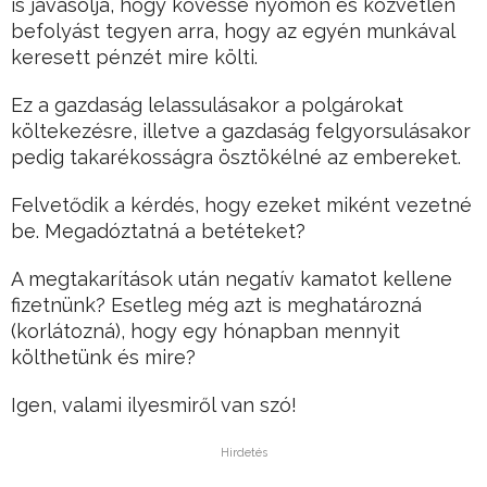
is javasolja, hogy kövesse nyomon és közvetlen
befolyást tegyen arra, hogy az egyén munkával
keresett pénzét mire költi.
Ez a gazdaság lelassulásakor a polgárokat
költekezésre, illetve a gazdaság felgyorsulásakor
pedig takarékosságra ösztökélné az embereket.
Felvetődik a kérdés, hogy ezeket miként vezetné
be. Megadóztatná a betéteket?
A megtakarítások után negatív kamatot kellene
fizetnünk? Esetleg még azt is meghatározná
(korlátozná), hogy egy hónapban mennyit
költhetünk és mire?
Igen, valami ilyesmiről van szó!
Hirdetés