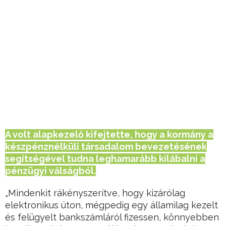
A volt alapkezelő kifejtette, hogy a kormány a
készpénznélküli társadalom bevezetésének
segítségével tudna leghamarább kilábalni a
pénzügyi válságból.
„Mindenkit rákényszerítve, hogy kizárólag
elektronikus úton, mégpedig egy államilag kezelt
és felügyelt bankszámláról fizessen, könnyebben