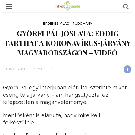
ÉRDEKES VILÁG
TUDOMÁNY
GYŐRFI PÁL JÓSLATA: EDDIG
TARTHAT A KORONAVÍRUS-JÁRVÁNY
MAGYARORSZÁGON – VIDEÓ
TITKOK SZIGETE
6 ÉV EZELŐTT
Győrfi Pál egy interjúban elárulta, szerinte mikor
cseng le a járvány – ám hangsúlyozta, ez
kifejezetten a magánvéleménye.
Mentősként is elárulta, hogy mire kell
felkészülnie.