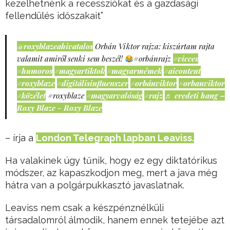
kezelhetnénk a recessziókat és a gazdasági
fellendülés időszakait”
@roxyblazeahivatalos
Orbán Viktor rajza: kiszúrtam rajta
valamit amiről senki sem beszél!
#orbánrajz
#vicces
#humoros
#magyartiktok
#magyarmémek
#aicontent
#roxyblaze
#digitálisinfluenszer
#orbánviktor
#orbanviktor
#közélet
#roxyblaze
#magyarvalóság
#rajz
♬ eredeti hang –
Roxy Blaze - Roxy Blaze
– írja a
London Telegraph lapban Leaviss.
Ha valakinek úgy tűnik, hogy ez egy diktatórikus
módszer, az kapaszkodjon meg, mert a java még
hátra van a polgárpukkasztó javaslatnak.
Leaviss nem csak a készpénznélküli
társadalomról álmodik, hanem ennek tetejébe azt