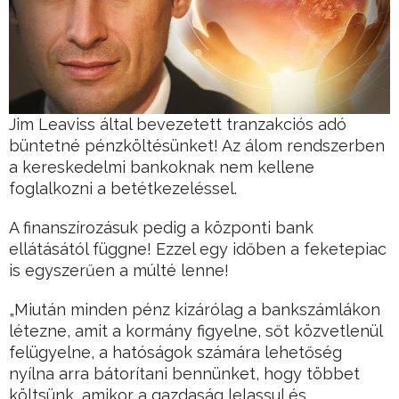
Jim Leaviss által bevezetett tranzakciós adó
büntetné pénzköltésünket! Az álom rendszerben
a kereskedelmi bankoknak nem kellene
foglalkozni a betétkezeléssel.
A finanszírozásuk pedig a központi bank
ellátásától függne! Ezzel egy időben a feketepiac
is egyszerűen a múlté lenne!
„Miután minden pénz kizárólag a bankszámlákon
létezne, amit a kormány figyelne, sőt közvetlenül
felügyelne, a hatóságok számára lehetőség
nyílna arra bátorítani bennünket, hogy többet
költsünk, amikor a gazdaság lelassul és