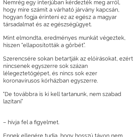
Nemrég egy interjúban kérdezték meg arról,
hogy mire számít a várható járvány kapcsán,
hogyan fogja érinteni ez az egész a magyar
társadalmat és az egészségügyet.
Mint elmondta, eredményes munkát végeztek,
hiszen “ellaposították a görbét”.
Szerencsére sokan betartják az előírásokat, ezért
nincsenek egyszerre sok százan
lélegeztetőgépet, és nincs sok ezer
koronavírusos kórházban egyszerre.
“De továbbra is ki kell tartanunk, nem szabad
lazítani”
– hívja fel a figyelmet.
Ennek ellenére tudja, hogy hosszú távon nem