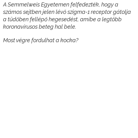
A Semmelweis Egyetemen felfedezték, hogy a
számos sejtben jelen lévő szigma-1 receptor gátolja
a tüdőben fellépő hegesedést, amibe a legtöbb
koronavírusos beteg hal bele.
Most végre fordulhat a kocka?
A szabadalom ráadásul teljesen magyar kézben
van: hazánk mentheti meg a világot, ha bejön a
tudósok számítása.
Hirdetés