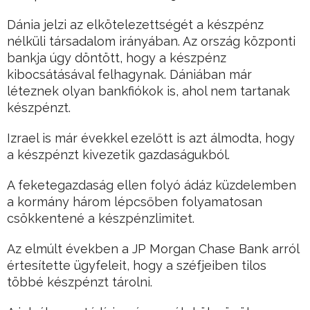
Dánia jelzi az elkötelezettségét a készpénz
nélküli társadalom irányában. Az ország központi
bankja úgy döntött, hogy a készpénz
kibocsátásával felhagynak. Dániában már
léteznek olyan bankfiókok is, ahol nem tartanak
készpénzt.
Izrael is már évekkel ezelőtt is azt álmodta, hogy
a készpénzt kivezetik gazdaságukból.
A feketegazdaság ellen folyó ádáz küzdelemben
a kormány három lépcsőben folyamatosan
csökkentené a készpénzlimitet.
Az elmúlt években a JP Morgan Chase Bank arról
értesítette ügyfeleit, hogy a széfjeiben tilos
többé készpénzt tárolni.