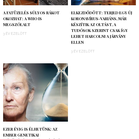
A FATÜZELÉS SÚLYOS RÁKOT
ELKEZDŐDÖTT: TERJED EGY ÚJ
OKOZHAT: A WHO IS
KORONAVÍRUS-VARIÁNS, MÁR
MEGSZÓLALT
KÉSZÍTIK AZ OLTÁST, A
TUDÓSOK SZERINT CSAK ÍGY
3 ÉV EZELŐTT
LEHET HARCOLNI A JÁRVÁNY
ELLEN
3 ÉV EZELŐTT
EZER ÉVIG IS ÉLHETÜNK: AZ
EMBER GENETIKAI