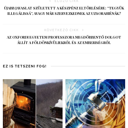
ELŐZŐ CIKK
ÚJABB JAVASLAT SZÜLETETT A KÉSZPÉNZ ELTÖRLÉSÉRE: “TEGYÜK
ILLEGÁLISSÁ”, AVAGY MÁR SZERVEZKEDNEK AZ UZSORAHIÉNÁK?
KÖVETKEZŐ CIKK
AZ OXFORDI EGYETEM PROFESSZORA MEGDÖBBENTŐ DOLGOT
ÁLLÍT A FÖLDÖNKÍVÜLIEKRŐL ÉS AZ EMBERISÉGRŐL
EZ IS TETSZENI FOG!