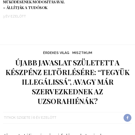
MŰKÖDÉSÉNEK MÓDOSÍTÁSÁVAL
– ÁLLÍTJÁK A TUDÓSOK
3 ÉV EZELŐTT
ÉRDEKES VILÁG
MISZTIKUM
ÚJABB JAVASLAT SZÜLETETT A
KÉSZPÉNZ ELTÖRLÉSÉRE: “TEGYÜK
ILLEGÁLISSÁ”, AVAGY MÁR
SZERVEZKEDNEK AZ
UZSORAHIÉNÁK?
TITKOK SZIGETE
6 ÉV EZELŐTT