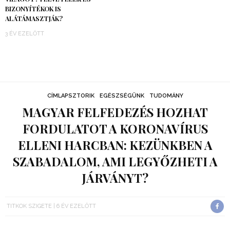
BIZONYÍTÉKOK IS
ALÁTÁMASZTJÁK?
3 ÉV EZELŐTT
CÍMLAPSZTORIK
EGÉSZSÉGÜNK
TUDOMÁNY
MAGYAR FELFEDEZÉS HOZHAT
FORDULATOT A KORONAVÍRUS
ELLENI HARCBAN: KEZÜNKBEN A
SZABADALOM, AMI LEGYŐZHETI A
JÁRVÁNYT?
TITKOK SZIGETE
6 ÉV EZELŐTT