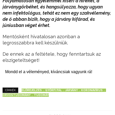
Folyamatosan figyelemmel kíséri a híreket, a
járványgörbéket, és hangsúlyozza, hogy ugyan
nem infektológus, tehát ez nem egy szakvélemény,
de ő abban bízik, hogy a járvány kifárad, és
júniusban véget érhet.
Mentősként hivatalosan azonban a
legrosszabbra kell készülniük.
De ennek az a feltétele, hogy fenntartsuk az
elszigeteltséget!
Mondd el a véleményed, kíváncsiak vagyunk rá!
ELŐREJELZÉS
GYŐRFI PÁL
JÁRVÁNY
KORONAVÍRUS
CÍMKÉK
ORVOSTUDOMÁNY
TUDOMÁY