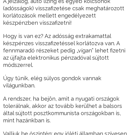
A jelzálog, autó lízing és egyéb kölcsönök
(adósságok) visszafizetése csak meghatározott
korlátozások mellett engedélyezett
készpénzben visszafizetni!
Hogy is van ez? Az adósság extrakamattal
készpénzes visszafizetéssel korlátozva van. A
fennmaradó részeket pedig „vígan” lehet fizetni
az újfajta elektronikus pénzadóval sújtott
módszerrel.
Úgy tűnik, elég súlyos gondok vannak
világunkban.
A rendszer, ha bejön, amit a nyugati országok
tolerálnak, akkor az tovább kerülhet a balsors
által sújtott posztkommunista országokban is,
mint hazánkban is.
Valljuk be őszintén: egy jóléti államban szívesen