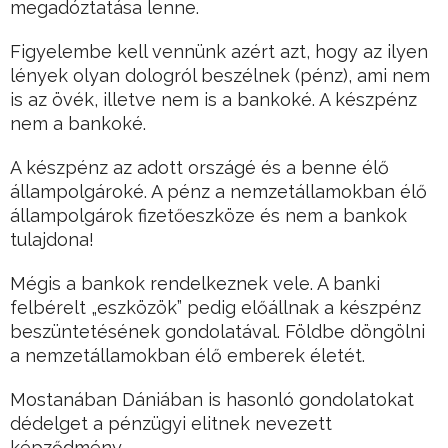
megadóztatása lenne.
Figyelembe kell vennünk azért azt, hogy az ilyen
lények olyan dologról beszélnek (pénz), ami nem
is az övék, illetve nem is a bankoké. A készpénz
nem a bankoké.
A készpénz az adott országé és a benne élő
állampolgároké. A pénz a nemzetállamokban élő
állampolgárok fizetőeszköze és nem a bankok
tulajdona!
Mégis a bankok rendelkeznek vele. A banki
felbérelt „eszközök” pedig előállnak a készpénz
beszüntetésének gondolatával. Földbe döngölni
a nemzetállamokban élő emberek életét.
Mostanában Dániában is hasonló gondolatokat
dédelget a pénzügyi elitnek nevezett
képződmény.