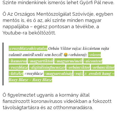
Szinte mindenkinek ismerős lehet Győrfi Pál neve.
Ő Az Országos Mentőszolgálat Szóvivője, egyben
mentős is, és ő az, aki szinte minden magyar
nappalijába – egész pontosan a tévékbe, a
Youtube-ra beköltözött.
@roxyblazeahivatalos
Orbán Viktor rajza: kiszúrtam rajta
valamit amiről senki sem beszél!
#orbánrajz
#vicces
#humoros
#magyartiktok
#magyarmémek
#aicontent
#roxyblaze
#digitálisinfluenszer
#orbánviktor
#orbanviktor
#közélet
#roxyblaze
#magyarvalóság
#rajz
♬ eredeti hang –
Roxy Blaze - Roxy Blaze
Ő figyelmeztet ugyanis a kormány által
fianszírozott koronavírusos videókban a fokozott
távolságtartásra és az otthonmaradásra.