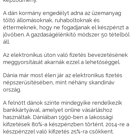
A dán kormány engedélyt adna az üzemanyag
töltő állomásoknak, ruhaboltoknak és
éttermeknek, hogy ne fogadjanak el készpénzt a
jövőben. A gazdaságélénkítő módszer 50 tételből
áll.
Az elektronikus úton való fizetés bevezetésének
meggyorsítását akarnák ezzel a lehetőséggel.
Dánia már most élen jár az elektronikus fizetés
népszerűsítésében, mint néhány skandináv
ország.
A felnőtt dánok szinte mindegyike rendelkezik
bankkártyával, amelyet online vásárláshoz
használtak. Dániában 1990-ben a lakossági
kifizetések 80%-a készpénzben történt. 2014-re a
készpénzzel való kifizetés 25%-ra csökkent.