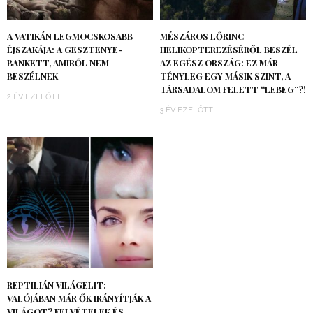
A VATIKÁN LEGMOCSKOSABB
MÉSZÁROS LŐRINC
ÉJSZAKÁJA: A GESZTENYE-
HELIKOPTEREZÉSÉRŐL BESZÉL
BANKETT, AMIRŐL NEM
AZ EGÉSZ ORSZÁG: EZ MÁR
BESZÉLNEK
TÉNYLEG EGY MÁSIK SZINT, A
TÁRSADALOM FELETT “LEBEG”?!
2 ÉV EZELŐTT
3 ÉV EZELŐTT
REPTILIÁN VILÁGELIT:
VALÓJÁBAN MÁR ŐK IRÁNYÍTJÁK A
VILÁGOT? FELVÉTELEK ÉS