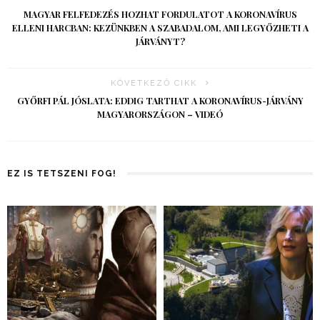
MAGYAR FELFEDEZÉS HOZHAT FORDULATOT A KORONAVÍRUS
ELLENI HARCBAN: KEZÜNKBEN A SZABADALOM, AMI LEGYŐZHETI A
JÁRVÁNYT?
KÖVETKEZŐ CIKK
GYŐRFI PÁL JÓSLATA: EDDIG TARTHAT A KORONAVÍRUS-JÁRVÁNY
MAGYARORSZÁGON – VIDEÓ
EZ IS TETSZENI FOG!