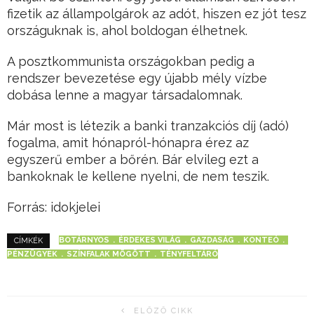
fizetik az állampolgárok az adót, hiszen ez jót tesz
országuknak is, ahol boldogan élhetnek.
A posztkommunista országokban pedig a
rendszer bevezetése egy újabb mély vízbe
dobása lenne a magyar társadalomnak.
Már most is létezik a banki tranzakciós díj (adó)
fogalma, amit hónapról-hónapra érez az
egyszerű ember a bőrén. Bár elvileg ezt a
bankoknak le kellene nyelni, de nem teszik.
Forrás: idokjelei
BOTÁRNYOS
ÉRDEKES VILÁG
GAZDASÁG
KONTEÓ
CÍMKÉK
PÉNZÜGYEK
SZÍNFALAK MÖGÖTT
TÉNYFELTÁRÓ
ELŐZŐ CIKK