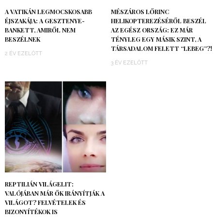
A VATIKÁN LEGMOCSKOSABB
MÉSZÁROS LŐRINC
ÉJSZAKÁJA: A GESZTENYE-
HELIKOPTEREZÉSÉRŐL BESZÉL
BANKETT, AMIRŐL NEM
AZ EGÉSZ ORSZÁG: EZ MÁR
BESZÉLNEK
TÉNYLEG EGY MÁSIK SZINT, A
TÁRSADALOM FELETT “LEBEG”?!
2 ÉV EZELŐTT
3 ÉV EZELŐTT
REPTILIÁN VILÁGELIT:
VALÓJÁBAN MÁR ŐK IRÁNYÍTJÁK A
VILÁGOT? FELVÉTELEK ÉS
BIZONYÍTÉKOK IS