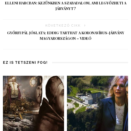
ELLENI HARCBAN: KEZÜNKBEN A SZABADALOM, AMI LEGYŐZHETI A
JÁRVÁNYT?
KÖVETKEZŐ CIKK
GYŐRFI PÁL JÓSLATA: EDDIG TARTHAT A KORONAVÍRUS-JÁRVÁNY
MAGYARORSZÁGON – VIDEÓ
EZ IS TETSZENI FOG!