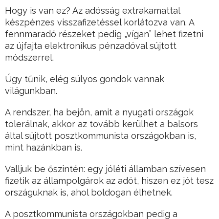
Hogy is van ez? Az adósság extrakamattal
készpénzes visszafizetéssel korlátozva van. A
fennmaradó részeket pedig „vígan” lehet fizetni
az újfajta elektronikus pénzadóval sújtott
módszerrel.
Úgy tűnik, elég súlyos gondok vannak
világunkban.
A rendszer, ha bejön, amit a nyugati országok
tolerálnak, akkor az tovább kerülhet a balsors
által sújtott posztkommunista országokban is,
mint hazánkban is.
Valljuk be őszintén: egy jóléti államban szívesen
fizetik az állampolgárok az adót, hiszen ez jót tesz
országuknak is, ahol boldogan élhetnek.
A posztkommunista országokban pedig a