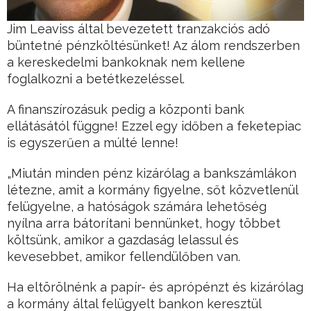
Jim Leaviss által bevezetett tranzakciós adó
büntetné pénzköltésünket! Az álom rendszerben
a kereskedelmi bankoknak nem kellene
foglalkozni a betétkezeléssel.
A finanszírozásuk pedig a központi bank
ellátásától függne! Ezzel egy időben a feketepiac
is egyszerűen a múlté lenne!
„Miután minden pénz kizárólag a bankszámlákon
létezne, amit a kormány figyelne, sőt közvetlenül
felügyelne, a hatóságok számára lehetőség
nyílna arra bátorítani bennünket, hogy többet
költsünk, amikor a gazdaság lelassul és
kevesebbet, amikor fellendülőben van.
Ha eltörölnénk a papír- és aprópénzt és kizárólag
a kormány által felügyelt bankon keresztül