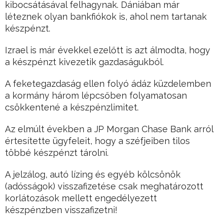
kibocsátásával felhagynak. Dániában már
léteznek olyan bankfiókok is, ahol nem tartanak
készpénzt.
Izrael is már évekkel ezelőtt is azt álmodta, hogy
a készpénzt kivezetik gazdaságukból.
A feketegazdaság ellen folyó ádáz küzdelemben
a kormány három lépcsőben folyamatosan
csökkentené a készpénzlimitet.
Az elmúlt években a JP Morgan Chase Bank arról
értesítette ügyfeleit, hogy a széfjeiben tilos
többé készpénzt tárolni.
A jelzálog, autó lízing és egyéb kölcsönök
(adósságok) visszafizetése csak meghatározott
korlátozások mellett engedélyezett
készpénzben visszafizetni!