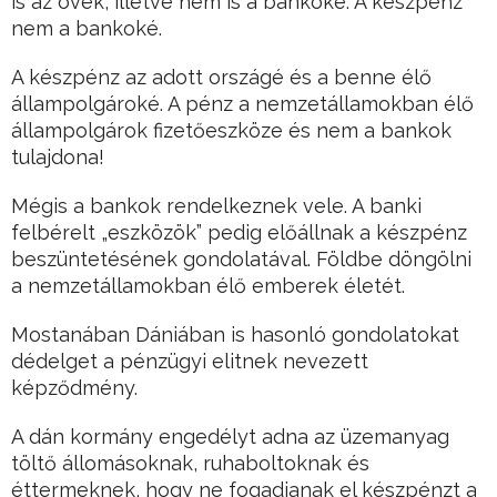
is az övék, illetve nem is a bankoké. A készpénz
nem a bankoké.
A készpénz az adott országé és a benne élő
állampolgároké. A pénz a nemzetállamokban élő
állampolgárok fizetőeszköze és nem a bankok
tulajdona!
Mégis a bankok rendelkeznek vele. A banki
felbérelt „eszközök” pedig előállnak a készpénz
beszüntetésének gondolatával. Földbe döngölni
a nemzetállamokban élő emberek életét.
Mostanában Dániában is hasonló gondolatokat
dédelget a pénzügyi elitnek nevezett
képződmény.
A dán kormány engedélyt adna az üzemanyag
töltő állomásoknak, ruhaboltoknak és
éttermeknek, hogy ne fogadjanak el készpénzt a