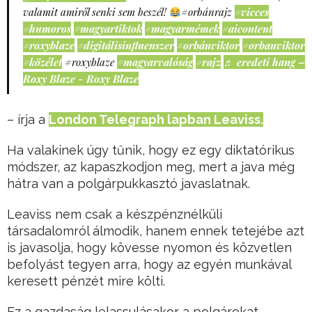
valamit amiről senki sem beszél!
#orbánrajz
#vicces
#humoros
#magyartiktok
#magyarmémek
#aicontent
#roxyblaze
#digitálisinfluenszer
#orbánviktor
#orbanviktor
#közélet
#roxyblaze
#magyarvalóság
#rajz
♬ eredeti hang –
Roxy Blaze - Roxy Blaze
– írja a
London Telegraph lapban Leaviss.
Ha valakinek úgy tűnik, hogy ez egy diktatórikus
módszer, az kapaszkodjon meg, mert a java még
hátra van a polgárpukkasztó javaslatnak.
Leaviss nem csak a készpénznélküli
társadalomról álmodik, hanem ennek tetejébe azt
is javasolja, hogy kövesse nyomon és közvetlen
befolyást tegyen arra, hogy az egyén munkával
keresett pénzét mire költi.
Ez a gazdaság lelassulásakor a polgárokat