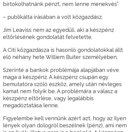
birtokolhatnánk pénzt, nem lenne menekvés”
– publikálta írásában a volt közgazdász.
Jim Leaviss nem az egyedüli, aki a készpénz
eltörlésének gondolatát felvetette.
A Citi közgazdásza is hasonló gondolatokkal állt
elő néhány hete Williem Buiter személyében.
Szerinte a bankok problémája alapjában véve
maga a készpénz. A készpénz csupán egy
bemutatóra szóló eszköz, amely után névleges
kamat nem folyik be. A problémára a válasz a
készpénz eltörlése, vagy legalábbis
megadóztatása lenne.
Figyelembe kell vennünk azért azt, hogy az ilyen
lények olyan dologról beszélnek (pénz), ami nem