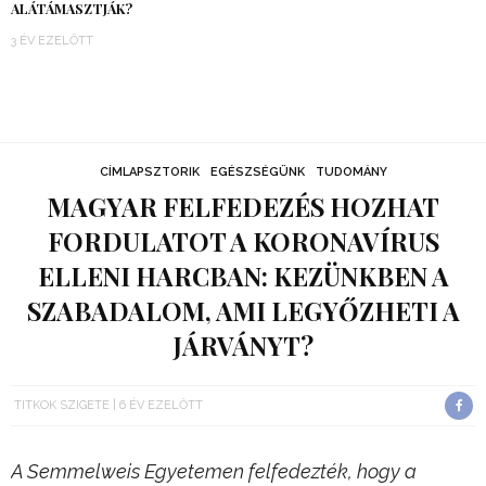
ALÁTÁMASZTJÁK?
3 ÉV EZELŐTT
CÍMLAPSZTORIK
EGÉSZSÉGÜNK
TUDOMÁNY
MAGYAR FELFEDEZÉS HOZHAT
FORDULATOT A KORONAVÍRUS
ELLENI HARCBAN: KEZÜNKBEN A
SZABADALOM, AMI LEGYŐZHETI A
JÁRVÁNYT?
TITKOK SZIGETE
6 ÉV EZELŐTT
A Semmelweis Egyetemen felfedezték, hogy a