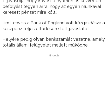
is javasolja, hogy kövesse nyomon és közvetlen
befolyást tegyen arra, hogy az egyén munkával
keresett pénzét mire költi.
Jim Leaviss a Bank of England volt közgazdásza a
készpénz teljes eltörlésére tett javaslatot.
Helyére pedig olyan bankszámlát vezetne, amely
totális állami felügyelet mellett működne.
Hirdetés