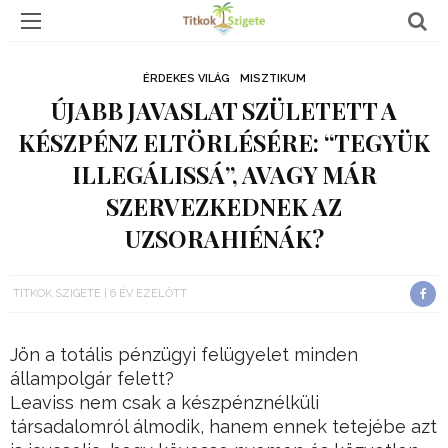
ÉRDEKES VILÁG
MISZTIKUM
ÚJABB JAVASLAT SZÜLETETT A
KÉSZPÉNZ ELTÖRLÉSÉRE: “TEGYÜK
ILLEGÁLISSÁ”, AVAGY MÁR
SZERVEZKEDNEK AZ
UZSORAHIÉNÁK?
TITKOK SZIGETE
6 ÉV EZELŐTT
Jön a totális pénzügyi felügyelet minden
állampolgár felett?
Leaviss nem csak a készpénznélküli
társadalomról álmodik, hanem ennek tetejébe azt