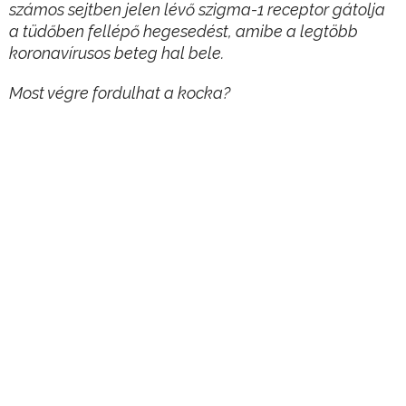
számos sejtben jelen lévő szigma-1 receptor gátolja
a tüdőben fellépő hegesedést, amibe a legtöbb
koronavírusos beteg hal bele.
Most végre fordulhat a kocka?
A szabadalom ráadásul teljesen magyar kézben
van: hazánk mentheti meg a világot, ha bejön a
tudósok számítása.
Hirdetés