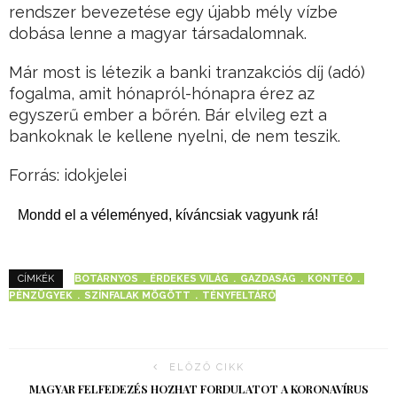
rendszer bevezetése egy újabb mély vízbe
dobása lenne a magyar társadalomnak.
Már most is létezik a banki tranzakciós díj (adó)
fogalma, amit hónapról-hónapra érez az
egyszerű ember a bőrén. Bár elvileg ezt a
bankoknak le kellene nyelni, de nem teszik.
Forrás: idokjelei
Mondd el a véleményed, kíváncsiak vagyunk rá!
BOTÁRNYOS
ÉRDEKES VILÁG
GAZDASÁG
KONTEÓ
CÍMKÉK
PÉNZÜGYEK
SZÍNFALAK MÖGÖTT
TÉNYFELTÁRÓ
ELŐZŐ CIKK
MAGYAR FELFEDEZÉS HOZHAT FORDULATOT A KORONAVÍRUS