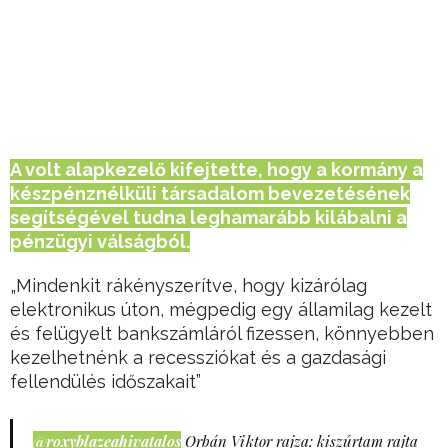
A volt alapkezelő kifejtette, hogy a kormány a
készpénznélküli társadalom bevezetésének
segítségével tudna leghamarább kilábalni a
pénzügyi válságból.
„Mindenkit rákényszerítve, hogy kizárólag
elektronikus úton, mégpedig egy államilag kezelt
és felügyelt bankszámláról fizessen, könnyebben
kezelhetnénk a recessziókat és a gazdasági
fellendülés időszakait”
@roxyblazeahivatalos
Orbán Viktor rajza: kiszúrtam rajta