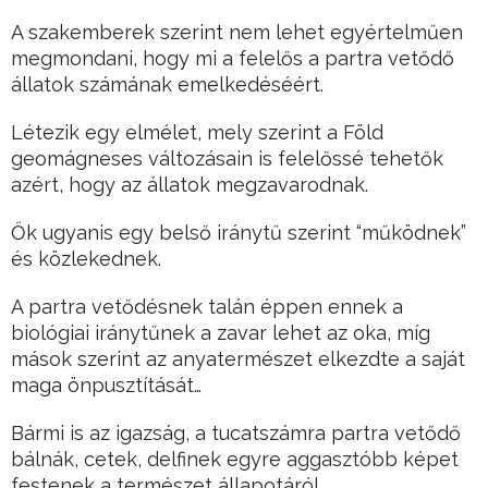
A szakemberek szerint nem lehet egyértelműen
megmondani, hogy mi a felelős a partra vetődő
állatok számának emelkedéséért.
Létezik egy elmélet, mely szerint a Föld
geomágneses változásain is felelőssé tehetők
azért, hogy az állatok megzavarodnak.
Ők ugyanis egy belső iránytű szerint “működnek”
és közlekednek.
A partra vetődésnek talán éppen ennek a
biológiai iránytűnek a zavar lehet az oka, míg
mások szerint az anyatermészet elkezdte a saját
maga önpusztítását…
Bármi is az igazság, a tucatszámra partra vetődő
bálnák, cetek, delfinek egyre aggasztóbb képet
festenek a természet állapotáról.