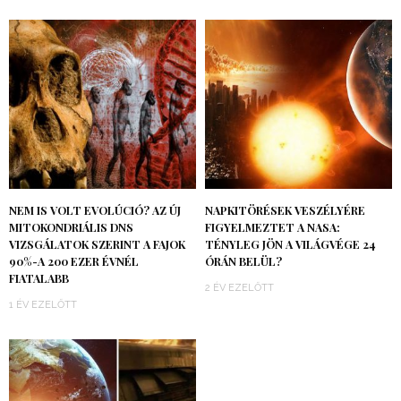
NEM IS VOLT EVOLÚCIÓ? AZ ÚJ
NAPKITÖRÉSEK VESZÉLYÉRE
MITOKONDRIÁLIS DNS
FIGYELMEZTET A NASA:
VIZSGÁLATOK SZERINT A FAJOK
TÉNYLEG JÖN A VILÁGVÉGE 24
90%-A 200 EZER ÉVNÉL
ÓRÁN BELÜL?
FIATALABB
2 ÉV EZELŐTT
1 ÉV EZELŐTT