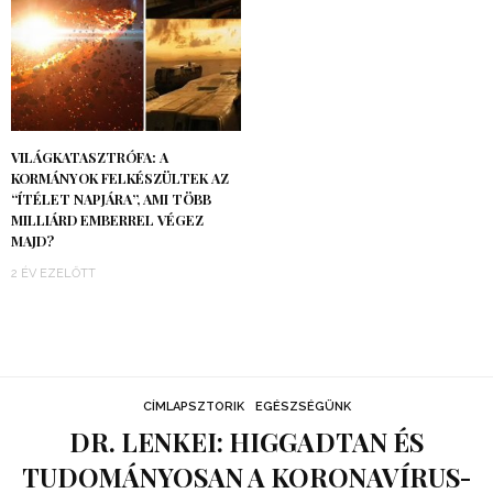
VILÁGKATASZTRÓFA: A
KORMÁNYOK FELKÉSZÜLTEK AZ
“ÍTÉLET NAPJÁRA”, AMI TÖBB
MILLIÁRD EMBERREL VÉGEZ
MAJD?
2 ÉV EZELŐTT
CÍMLAPSZTORIK
EGÉSZSÉGÜNK
DR. LENKEI: HIGGADTAN ÉS
TUDOMÁNYOSAN A KORONAVÍRUS-