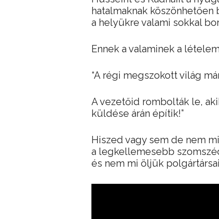
hatalmaknak köszönhetően b
a helyükre valami sokkal bo
Ennek a valaminek a lételeme
“A régi megszokott világ már
A vezetőid rombolták le, a
küldése árán építik!”
Hiszed vagy sem de nem mi
a legkellemesebb szomszéda
és nem mi öljük polgártársai