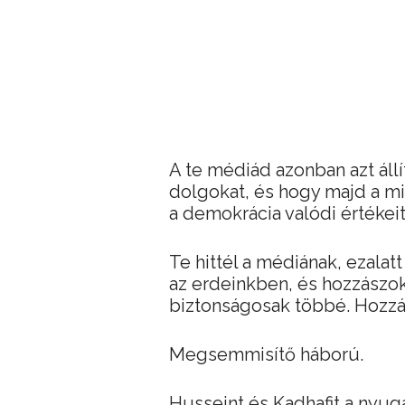
A te médiád azonban azt állít
dolgokat, és hogy majd a m
a demokrácia valódi értékei
Te hittél a médiának, ezala
az erdeinkben, és hozzászo
biztonságosak többé. Hozzá
Megsemmisítő háború.
Husseint és Kadhafit a nyuga