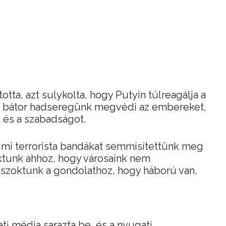
otta, azt sulykolta, hogy Putyin túlreagálja a
i bátor hadseregünk megvédi az embereket,
t és a szabadságot.
tt mi terrorista bandákat semmisítettünk meg
ktunk ahhoz, hogy városaink nem
szoktunk a gondolathoz, hogy háború van.
ti média sarazta be, és a nyugati