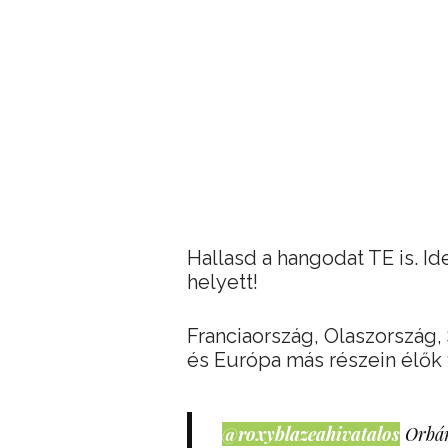
Hallasd a hangodat TE is. I
helyett!
Franciaország, Olaszország
és Európa más részein élők 
@roxyblazeahivatalos
Orbán