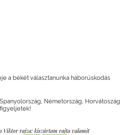
deje a békét választanunka háborúskodás
, Spanyolország, Németország, Horvátoszág
figyeljetek!
 Viktor rajza: kiszúrtam rajta valamit