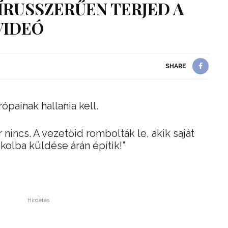
ÍRUSSZERŰEN TERJED A
VIDEÓ
SHARE
ópainak hallania kell.
 nincs. A vezetőid rombolták le, akik saját
lba küldése árán építik!”
Hirdetés