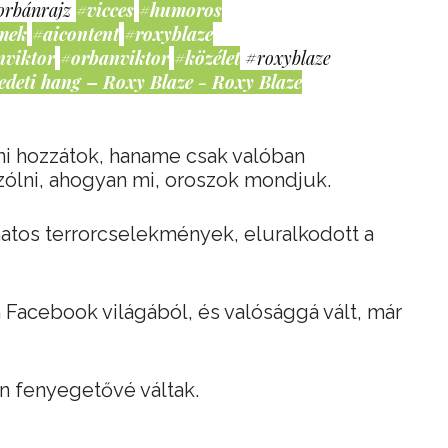
orbánrajz
#vicces
#humoros
mek
#aicontent
#roxyblaze
nviktor
#orbanviktor
#közélet
#roxyblaze
edeti hang – Roxy Blaze - Roxy Blaze
ni hozzátok, haname csak valóban
szólni, ahogyan mi, oroszok mondjuk.
atos terrorcselekmények, eluralkodott a
a Facebook világából, és valósággá vált, már
en fenyegetővé váltak.