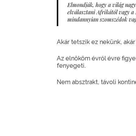
Elmondják, hogy a világ nagy
elválasztani Afrikától vagy a 
mindannyian szomszédok va
Akár tetszik ez nekünk, aká
Az elnököm évről évre figye
fenyegeti.
Nem absztrakt, távoli kont