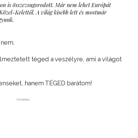
on is összezsugorodott. Már nem lehet Európát
Közel-Kelettől. A világ kisebb lett és mostmár
gyunk.
r nem.
lmeztetett téged a veszélyre, ami a világot
inenseket, hanem TÉGED barátom!
Hirdetés