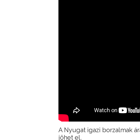
A Nyugat igazi borzalmak ár
jöhet el.