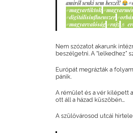
amiről senki sem beszél!
#
#magyartiktok
#magyarmé
#digitálisinfluenszer
#orbá
#magyarvalóság
#rajz
♬ er
Nem szózatot akarunk intéz
beszélgetni. A “lelkedhez” 
Európát megrázták a folyam
pánik.
A rémület és a vér kilépett 
ott áll a házad küszöbén…
A szülővárosod utcái hirtel