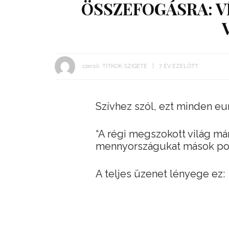
ÖSSZEFOGÁSRA: V
szerző:
TITKOK SZIGETE
7 ÉV EZELŐTT
Szívhez szól, ezt minden eur
“A régi megszokott világ már
mennyországukat mások poko
A teljes üzenet lényege ez: