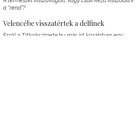
A természet visszavágott, vagy csak kezd visszaállni
a “rend”?
Velencébe visszatértek a delfinek
Erről a Titkokszigete.hu már írt korábban egy
cikkben.
Arról van szó, hogy a lezárt, kvázi
kiürített Velence csatornáiba visszatértek a
halak, teleesne kitisztult a víz.
Hirdetés