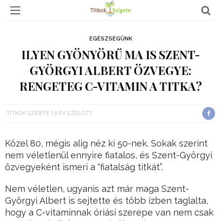
EGÉSZSÉGÜNK
ILYEN GYÖNYÖRŰ MA IS SZENT-
GYÖRGYI ALBERT ÖZVEGYE:
RENGETEG C-VITAMIN A TITKA?
TITKOK SZIGETE
6 ÉV EZELŐTT
Közel 80, mégis alig néz ki 50-nek. Sokak szerint
nem véletlenül ennyire fiatalos, és Szent-Györgyi
özvegyeként ismeri a “fiatalság titkát”.
Nem véletlen, ugyanis azt már maga Szent-
Györgyi Albert is sejtette és több ízben taglalta,
hogy a C-vitaminnak óriási szerepe van nem csak