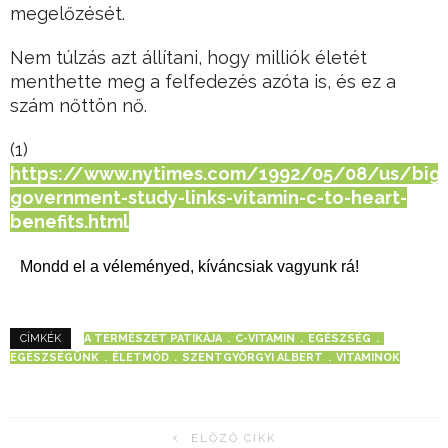
megelőzését.
Nem túlzás azt állítani, hogy milliók életét
menthette meg a felfedezés azóta is, és ez a
szám nőttön nő.
(1)
https://www.nytimes.com/1992/05/08/us/big-
government-study-links-vitamin-c-to-heart-
benefits.html
Mondd el a véleményed, kíváncsiak vagyunk rá!
A TERMÉSZET PATIKÁJA
C-VITAMIN
EGÉSZSÉG
CÍMKÉK
EGÉSZSÉGÜNK
ÉLETMÓD
SZENTGYÖRGYI ALBERT
VITAMINOK
ELŐZŐ CIKK