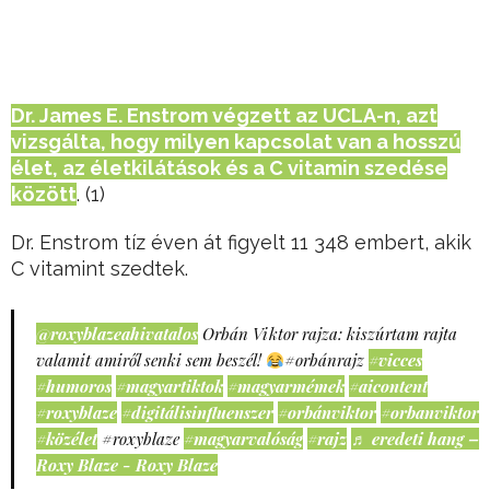
Dr. James E. Enstrom végzett az UCLA-n, azt
vizsgálta, hogy milyen kapcsolat van a hosszú
élet, az életkilátá­sok és a C vitamin szedése
között
. (1)
Dr. Enstrom tíz éven át figyelt 11 348 embert, akik
C vitamint szedtek.
@roxyblazeahivatalos
Orbán Viktor rajza: kiszúrtam rajta
valamit amiről senki sem beszél!
#orbánrajz
#vicces
#humoros
#magyartiktok
#magyarmémek
#aicontent
#roxyblaze
#digitálisinfluenszer
#orbánviktor
#orbanviktor
#közélet
#roxyblaze
#magyarvalóság
#rajz
♬ eredeti hang –
Roxy Blaze - Roxy Blaze