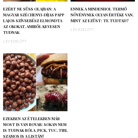
EZÉRT NE SÜSS OLAJBAN: A
ENNEK A MINDENHOL TERMŐ
MAGYAR SZÉCHENYI-DÍJAS PAPP
NÖVÉNYNEK OLYAN ÉRTÉKE VAN,
LAJOS SZÍVSEBÉSZ ELMONDTA
MINT AZ EZÜST: TE TUDTAD?
AZ OKOKAT, AMIRŐL KEVESEN
1 ÉV EZELŐTT
TUDNAK
1 ÉV EZELŐTT
EZEKBEN AZ ÉTELEKBEN MÁR
MOST IS VAN ROVAR: SOKAN NEM
IS TUDNAK RÓLA, PICK, TUC, TIBI,
SZAMOS IS A LISTÁN!