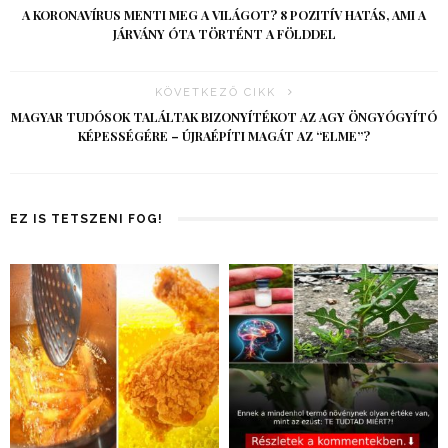
A KORONAVÍRUS MENTI MEG A VILÁGOT? 8 POZITÍV HATÁS, AMI A
JÁRVÁNY ÓTA TÖRTÉNT A FÖLDDEL
KÖVETKEZŐ CIKK
MAGYAR TUDÓSOK TALÁLTAK BIZONYÍTÉKOT AZ AGY ÖNGYÓGYÍTÓ
KÉPESSÉGÉRE – ÚJRAÉPÍTI MAGÁT AZ “ELME”?
EZ IS TETSZENI FOG!