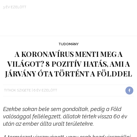
3 ÉV EZELŐTT
TUDOMÁNY
A KORONAVÍRUS MENTI MEG A
VILÁGOT? 8 POZITÍV HATÁS, AMI A
JÁRVÁNY ÓTA TÖRTÉNT A FÖLDDEL
TITKOK SZIGETE
6 ÉV EZELŐTT
Ezekbe sokan bele sem gondoltak, pedig a Föld
valósággal fellélegzett, állatok tértek vissza 60 év
után az ember állta uralt területekre.