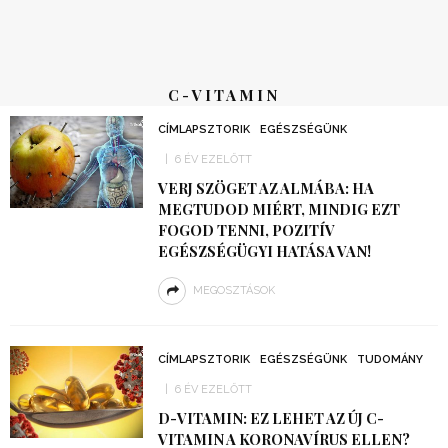
C-VITAMIN
CÍMLAPSZTORIK
EGÉSZSÉGÜNK
6 ÉV EZELŐTT
VERJ SZÖGET AZ ALMÁBA: HA
MEGTUDOD MIÉRT, MINDIG EZT
FOGOD TENNI, POZITÍV
EGÉSZSÉGÜGYI HATÁSA VAN!
MEGOSZTÁSOK
CÍMLAPSZTORIK
EGÉSZSÉGÜNK
TUDOMÁNY
6 ÉV EZELŐTT
D-VITAMIN: EZ LEHET AZ ÚJ C-
VITAMIN A KORONAVÍRUS ELLEN?