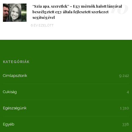
10
“Szia apa, szeretlek” – Egy mérnök halott lányával
beszélgetett egy általa fejlesztett szerkezet
segítségével
6 ÉV EZELŐTT
KATEGÓRIÁK
Címlapsztorik
9 242
Cukiság
4
Egészségünk
1 310
Egyéb
338