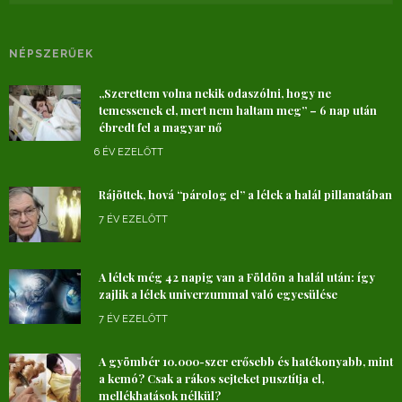
NÉPSZERŰEK
„Szerettem volna nekik odaszólni, hogy ne
temessenek el, mert nem haltam meg” – 6 nap után
ébredt fel a magyar nő
6 ÉV EZELŐTT
Rájöttek, hová “párolog el” a lélek a halál pillanatában
7 ÉV EZELŐTT
A lélek még 42 napig van a Földön a halál után: így
zajlik a lélek univerzummal való egyesülése
7 ÉV EZELŐTT
A gyömbér 10.000-szer erősebb és hatékonyabb, mint
a kemó? Csak a rákos sejteket pusztítja el,
mellékhatások nélkül?