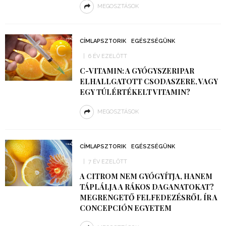
MEGOSZTÁSOK
CÍMLAPSZTORIK
EGÉSZSÉGÜNK
6 ÉV EZELŐTT
C-VITAMIN: A GYÓGYSZERIPAR
ELHALLGATOTT CSODASZERE, VAGY
EGY TÚLÉRTÉKELT VITAMIN?
MEGOSZTÁSOK
CÍMLAPSZTORIK
EGÉSZSÉGÜNK
7 ÉV EZELŐTT
A CITROM NEM GYÓGYÍTJA, HANEM
TÁPLÁLJA A RÁKOS DAGANATOKAT?
MEGRENGETŐ FELFEDEZÉSRŐL ÍR A
CONCEPCIÓN EGYETEM