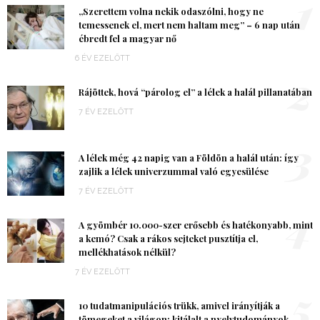
1
„Szerettem volna nekik odaszólni, hogy ne
temessenek el, mert nem haltam meg” – 6 nap után
ébredt fel a magyar nő
6 ÉV EZELŐTT
2
Rájöttek, hová “párolog el” a lélek a halál pillanatában
7 ÉV EZELŐTT
3
A lélek még 42 napig van a Földön a halál után: így
zajlik a lélek univerzummal való egyesülése
7 ÉV EZELŐTT
4
A gyömbér 10.000-szer erősebb és hatékonyabb, mint
a kemó? Csak a rákos sejteket pusztítja el,
mellékhatások nélkül?
7 ÉV EZELŐTT
5
10 tudatmanipulációs trükk, amivel irányítják a
tömegeket a világon: kitálalt a nyelvtudományok