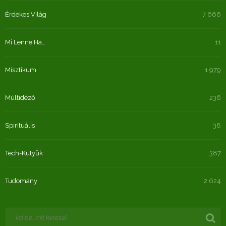
Érdekes Világ
7 666
Mi Lenne Ha…
11
Misztikum
1 979
Múltidéző
236
Spirituális
38
Tech-Kütyük
387
Tudomány
2 624