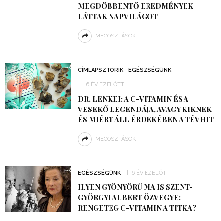
MEGDÖBBENTŐ EREDMÉNYEK
LÁTTAK NAPVILÁGOT
MEGOSZTÁSOK
CÍMLAPSZTORIK
EGÉSZSÉGÜNK
6 ÉV EZELŐTT
DR. LENKEI: A C-VITAMIN ÉS A
VESEKŐ LEGENDÁJA, AVAGY KIKNEK
ÉS MIÉRT ÁLL ÉRDEKÉBEN A TÉVHIT
MEGOSZTÁSOK
EGÉSZSÉGÜNK
6 ÉV EZELŐTT
ILYEN GYÖNYÖRŰ MA IS SZENT-
GYÖRGYI ALBERT ÖZVEGYE:
RENGETEG C-VITAMIN A TITKA?