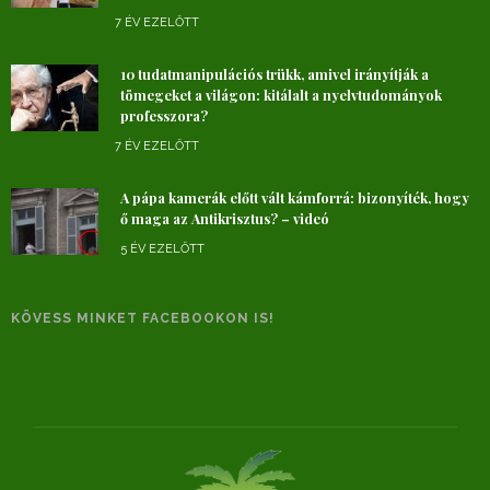
7 ÉV EZELŐTT
10 tudatmanipulációs trükk, amivel irányítják a
tömegeket a világon: kitálalt a nyelvtudományok
professzora?
7 ÉV EZELŐTT
A pápa kamerák előtt vált kámforrá: bizonyíték, hogy
ő maga az Antikrisztus? – videó
5 ÉV EZELŐTT
KÖVESS MINKET FACEBOOKON IS!