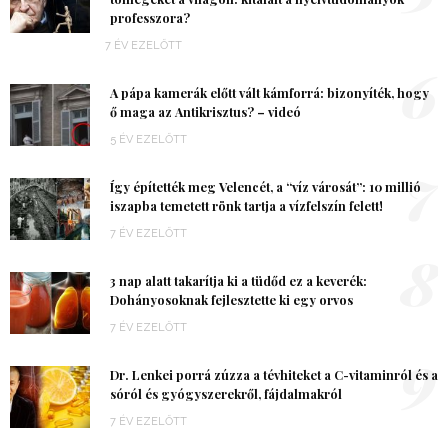
professzora?
7 ÉV EZELŐTT
6
A pápa kamerák előtt vált kámforrá: bizonyíték, hogy
ő maga az Antikrisztus? – videó
5 ÉV EZELŐTT
7
Így építették meg Velencét, a “víz városát”: 10 millió
iszapba temetett rönk tartja a vízfelszín felett!
7 ÉV EZELŐTT
8
3 nap alatt takarítja ki a tüdőd ez a keverék:
Dohányosoknak fejlesztette ki egy orvos
7 ÉV EZELŐTT
9
Dr. Lenkei porrá zúzza a tévhiteket a C-vitaminról és a
sóról és gyógyszerekről, fájdalmakról
7 ÉV EZELŐTT