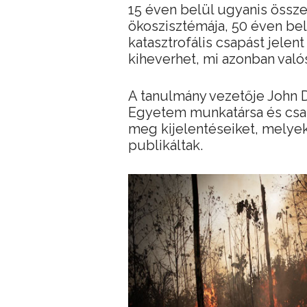
15 éven belül ugyanis össze
ökoszisztémája, 50 éven bel
katasztrofális csapást jelen
kiheverhet, mi azonban val
A tanulmány vezetője John 
Egyetem munkatársa és csap
meg kijelentéseiket, melye
publikáltak.