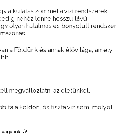
ogy a kutatás zömmel a vízi rendszerek
 pedig nehéz lenne hosszú távú
gy olyan hatalmas és bonyolult rendszer
Amazonas.
 van a Földünk és annak élővilága, amely
ébb…
kell megváltoztatni az életünket.
 fa a Földön, és tiszta víz sem, melyet
 vagyunk rá!