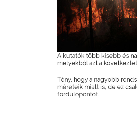
A kutatók több kisebb és na
melyekből azt a következteté
Tény, hogy a nagyobb rends
méreteik miatt is, de ez csa
fordulópontot.