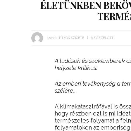
ÉLETÜNKBEN BEKÖV
TERMÉ
szerző:
TITKOK SZIGETE
6 ÉV EZELŐTT
A tudósok és szakemberek cs
helyzete kritikus.
Az emberi tevékenység a ter
szélére…
A klímakatasztrófával is öss
hogy részben ezt is mi idézt
természetes folyamat a felm
folyamatokon az emberiség 