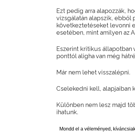
Ezt pedig arra alapozzák, h
vizsgálatán alapszik, ebből
következtetéseket levonni e
esetében, mint amilyen az 
Eszerint kritikus állapotban
ponttól aligha van még hátr
Már nem lehet visszalépni.
Cselekedni kell, alapjaiban 
Különben nem lesz majd több
ihatunk.
Mondd el a véleményed, kíváncsiak