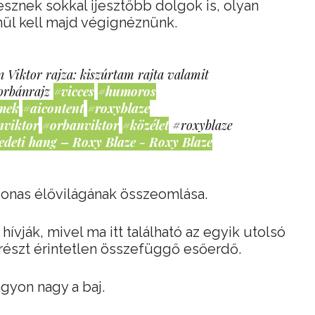
lesznek sokkal ijesztőbb dolgok is, olyan
enül kell majd végignéznünk.
 Viktor rajza: kiszúrtam rajta valamit
orbánrajz
#vicces
#humoros
mek
#aicontent
#roxyblaze
nviktor
#orbanviktor
#közélet
#roxyblaze
edeti hang – Roxy Blaze - Roxy Blaze
zonas élővilágának összeomlása.
hívják, mivel ma itt található az egyik utolsó
részt érintetlen összefüggő esőerdő.
gyon nagy a baj.