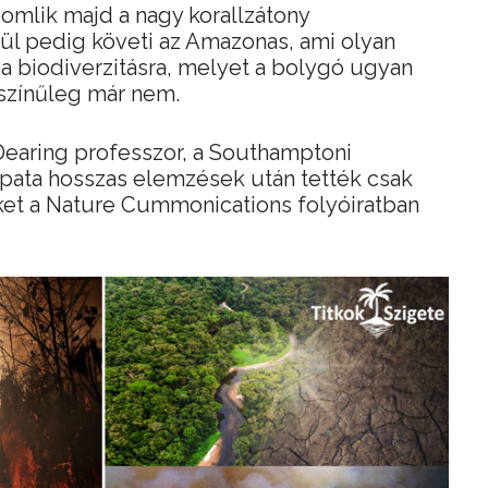
omlik majd a nagy korallzátony
ül pedig követi az Amazonas, ami olyan
t a biodiverzitásra, melyet a bolygó ugyan
ószínűleg már nem.
Dearing professzor, a Southamptoni
ata hosszas elemzések után tették csak
ket a Nature Cummonications folyóiratban