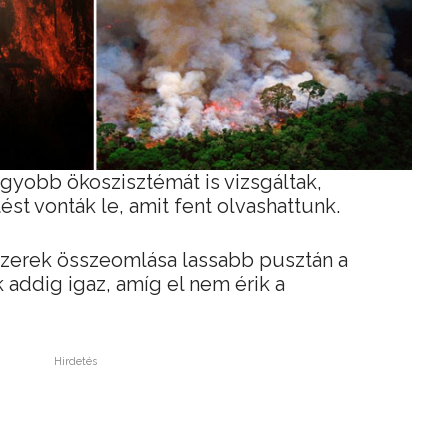
gyobb ökoszisztémát is vizsgáltak,
st vonták le, amit fent olvashattunk.
zerek összeomlása lassabb pusztán a
k addig igaz, amíg el nem érik a
Hirdetés