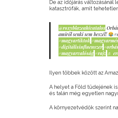
De az időjárás változásánál 
katasztrófák, amit tehetetl
@roxyblazeahivatalos
Orbán
amiről senki sem beszél!
#
#magyartiktok
#magyarmé
#digitálisinfluenszer
#orbá
#magyarvalóság
#rajz
♬ er
Ilyen többek között az Ama
A helyet a Föld tüdejének is 
és talán még egyetlen nagy
A környezetvédők szerint na