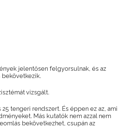
ények jelentősen felgyorsulnak, és az
 bekövetkezik.
isztémát vizsgált.
s 25 tengeri rendszert. És éppen ez az, ami
edményeket. Más kutatók nem azzal nem
zeomlás bekövetkezhet, csupán az