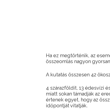
Ha ez megtörténik, az esem
összeomlás nagyon gyorsan
A kutatás összesen 42 ökosz
4 szárazföldit, 13 édesvízi é
miatt sokan támadják az er
értenek egyet, hogy az öss
időpontját vitatják.