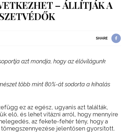
ETKEZHET – ÁLLÍTJÁK A
SZETVÉDŐK
SHARE
oportja azt mondja, hogy az élővilágunk
mészet több mint 80%-át sodorta a kihalás
zefügg ez az egész, ugyanis azt találták,
ük elő, és lehet vitázni arról, hogy mennyire
elegedés, az fekete-fehér tény, hogy a
tömegszennyezése jelentősen gyorsított.