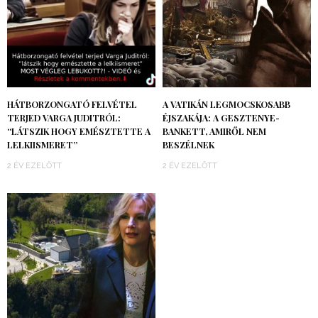
HÁTBORZONGATÓ FELVÉTEL
A VATIKÁN LEGMOCSKOSABB
TERJED VARGA JUDITRÓL:
ÉJSZAKÁJA: A GESZTENYE-
“LÁTSZIK HOGY EMÉSZTETTE A
BANKETT, AMIRŐL NEM
LELKIISMERET”
BESZÉLNEK
2 ÉV EZELŐTT
2 ÉV EZELŐTT