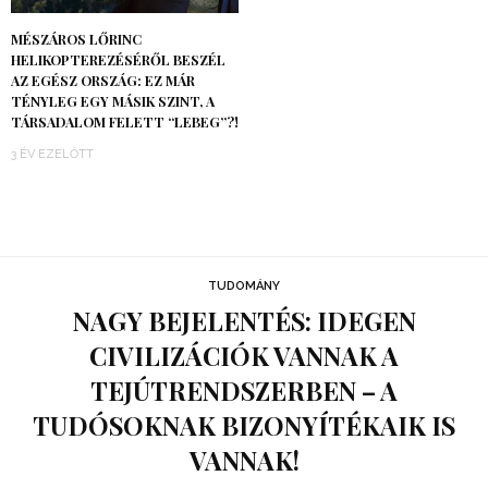
MÉSZÁROS LŐRINC
HELIKOPTEREZÉSÉRŐL BESZÉL
AZ EGÉSZ ORSZÁG: EZ MÁR
TÉNYLEG EGY MÁSIK SZINT, A
TÁRSADALOM FELETT “LEBEG”?!
3 ÉV EZELŐTT
TUDOMÁNY
NAGY BEJELENTÉS: IDEGEN
CIVILIZÁCIÓK VANNAK A
TEJÚTRENDSZERBEN – A
TUDÓSOKNAK BIZONYÍTÉKAIK IS
VANNAK!