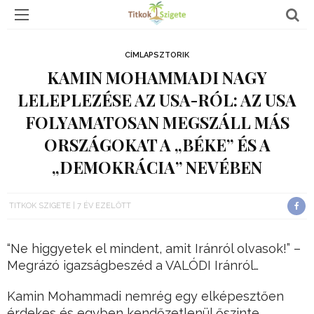
CÍMLAPSZTORIK
KAMIN MOHAMMADI NAGY
LELEPLEZÉSE AZ USA-RÓL: AZ USA
FOLYAMATOSAN MEGSZÁLL MÁS
ORSZÁGOKAT A „BÉKE” ÉS A
„DEMOKRÁCIA” NEVÉBEN
TITKOK SZIGETE
7 ÉV EZELŐTT
“Ne higgyetek el mindent, amit Iránról olvasok!” –
Megrázó igazságbeszéd a VALÓDI Iránról…
Kamin Mohammadi nemrég egy elképesztően
érdekes és egyben kendőzetlenül őszinte