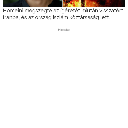
Homeini megszegte az ígéretét miután visszatért
Iránba, és az ország iszlám köztársaság lett.
Hirdetés