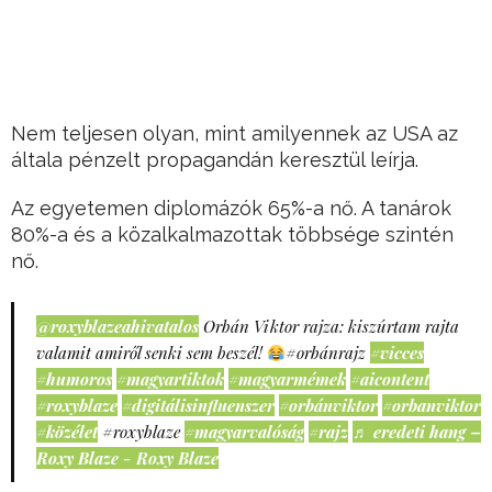
Nem teljesen olyan, mint amilyennek az USA az
általa pénzelt propagandán keresztül leírja.
Az egyetemen diplomázók 65%-a nő. A tanárok
80%-a és a közalkalmazottak többsége szintén
nő.
@roxyblazeahivatalos
Orbán Viktor rajza: kiszúrtam rajta
valamit amiről senki sem beszél!
#orbánrajz
#vicces
#humoros
#magyartiktok
#magyarmémek
#aicontent
#roxyblaze
#digitálisinfluenszer
#orbánviktor
#orbanviktor
#közélet
#roxyblaze
#magyarvalóság
#rajz
♬ eredeti hang –
Roxy Blaze - Roxy Blaze