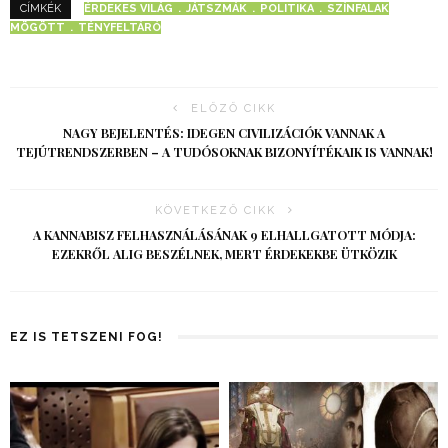
ÉRDEKES VILÁG
JÁTSZMÁK
POLITIKA
SZÍNFALAK
CÍMKÉK
MÖGÖTT
TÉNYFELTÁRÓ
ELŐZŐ CIKK
NAGY BEJELENTÉS: IDEGEN CIVILIZÁCIÓK VANNAK A
TEJÚTRENDSZERBEN – A TUDÓSOKNAK BIZONYÍTÉKAIK IS VANNAK!
KÖVETKEZŐ CIKK
A KANNABISZ FELHASZNÁLÁSÁNAK 9 ELHALLGATOTT MÓDJA:
EZEKRŐL ALIG BESZÉLNEK, MERT ÉRDEKEKBE ÜTKÖZIK
EZ IS TETSZENI FOG!