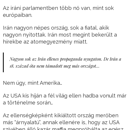
Az iráni parlamentben több nő van, mint sok
európaiban.
Irán nagyon népes ország, sok a fiatal, akik
nagyon nyitottak. Irán most megint bekerült a
hírekbe az atomegyezmény miatt.
Nagyon sok az Irán ellenes propaganda nyugaton. De Irán a
18. század óta nem támadott meg más országot…
Nem úgy, mint Amerika…
Az USA kis híján a fél világ ellen hadba vonult már
a történelme során…
Az ellenségképként kikiáltott ország merőben
más “árnyalatú”, annak ellenére is, hogy az USA
szívében álló kazár maffia megpróbálta az egész