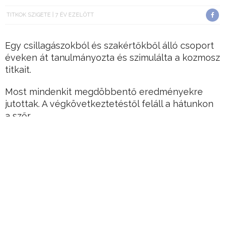
TITKOK SZIGETE
7 ÉV EZELŐTT
Egy csillagászokból és szakértőkből álló csoport
éveken át tanulmányozta és szimulálta a kozmosz
titkait.
Most mindenkit megdöbbentő eredményekre
jutottak. A végkövetkeztetéstől feláll a hátunkon
a szőr…
A felfedezés, mely mindent megváltoztat
A kutatók szerint az sem elképzelhetetlen, hogy
a földönkívüliek már bolygónkat is felkeresték a
múltban, így az ősi idegenekről szóló mítoszok,
legendák akár igazak is lehetnek.
Hirdetés