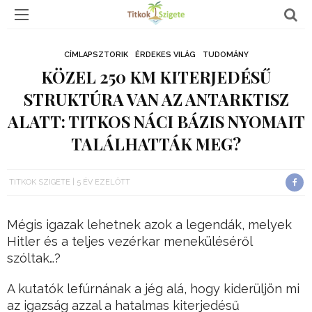
CÍMLAPSZTORIK
ÉRDEKES VILÁG
TUDOMÁNY
KÖZEL 250 KM KITERJEDÉSŰ
STRUKTÚRA VAN AZ ANTARKTISZ
ALATT: TITKOS NÁCI BÁZIS NYOMAIT
TALÁLHATTÁK MEG?
TITKOK SZIGETE
5 ÉV EZELŐTT
Mégis igazak lehetnek azok a legendák, melyek
Hitler és a teljes vezérkar meneküléséről
szóltak…?
A kutatók lefúrnának a jég alá, hogy kiderüljön mi
az igazság azzal a hatalmas kiterjedésű