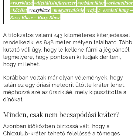
#roxyblaze
#digitálisinfluenszer
#orbánviktor
#orbanviktor
#közélet
#roxyblaze
#magyarvalóság
#rajz
♬ eredeti hang –
Roxy Blaze - Roxy Blaze
A titokzatos valami 243 kilométeres kiterjedéssel
rendelkezik, és 848 méter mélyen található. Több
kutató véli úgy, hogy le kellene fúrni a jégpáncél
legmélyére, hogy pontosan ki tudják deríteni,
hogy mi lehet.
Korábban voltak már olyan vélemények, hogy
talán ez egy óriási meteorit ütötte kráter lehet,
méghozzá azé az űrszikláé, mely kipusztította a
dínókat.
Minden, csak nem becsapódási kráter?
Azonban időközben biztossá vált, hogy a
Chicxulub-kráter tehető felelőssé a tömeges