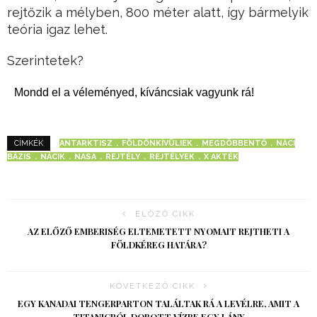
rejtőzik a mélyben, 800 méter alatt, így bármelyik
teória igaz lehet.
Szerintetek?
Mondd el a véleményed, kíváncsiak vagyunk rá!
ANTARKTISZ
FÖLDÖNKÍVÜLIEK
MEGDÖBBENTŐ
NÁCI
CÍMKÉK
BÁZIS
NÁCIK
NASA
REJTÉLY
REJTÉLYEK
X AKTÉK
ELŐZŐ CIKK
AZ ELŐZŐ EMBERISÉG ELTEMETETT NYOMAIT REJTHETI A
FÖLDKÉREG HATÁRA?
KÖVETKEZŐ CIKK
EGY KANADAI TENGERPARTON TALÁLTAK RÁ A LEVÉLRE, AMIT A