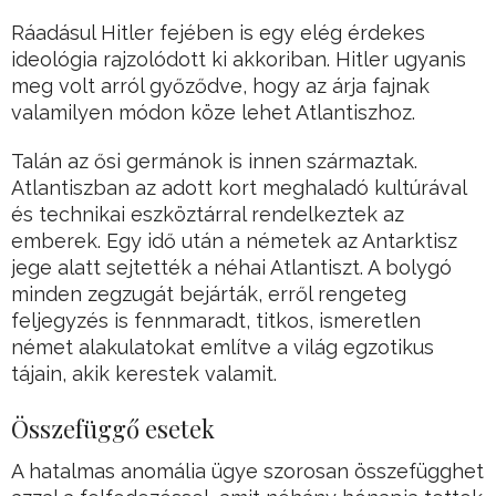
Ráadásul Hitler fejében is egy elég érdekes
ideológia rajzolódott ki akkoriban. Hitler ugyanis
meg volt arról győződve, hogy az árja fajnak
valamilyen módon köze lehet Atlantiszhoz.
Talán az ősi germánok is innen származtak.
Atlantiszban az adott kort meghaladó kultúrával
és technikai eszköztárral rendelkeztek az
emberek. Egy idő után a németek az Antarktisz
jege alatt sejtették a néhai Atlantiszt. A bolygó
minden zegzugát bejárták, erről rengeteg
feljegyzés is fennmaradt, titkos, ismeretlen
német alakulatokat említve a világ egzotikus
tájain, akik kerestek valamit.
Összefüggő esetek
A hatalmas anomália ügye szorosan összefügghet