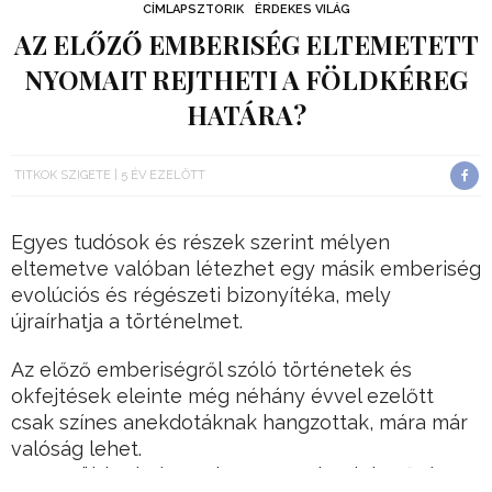
CÍMLAPSZTORIK
ÉRDEKES VILÁG
AZ ELŐZŐ EMBERISÉG ELTEMETETT
NYOMAIT REJTHETI A FÖLDKÉREG
HATÁRA?
TITKOK SZIGETE
5 ÉV EZELŐTT
Egyes tudósok és részek szerint mélyen
eltemetve valóban létezhet egy másik emberiség
evolúciós és régészeti bizonyítéka, mely
újraírhatja a történelmet.
Az előző emberiségről szóló történetek és
okfejtések eleinte még néhány évvel ezelőtt
csak színes anekdotáknak hangzottak, mára már
valóság lehet.
Egyre több régész nyitott ugyanis a lehetőség