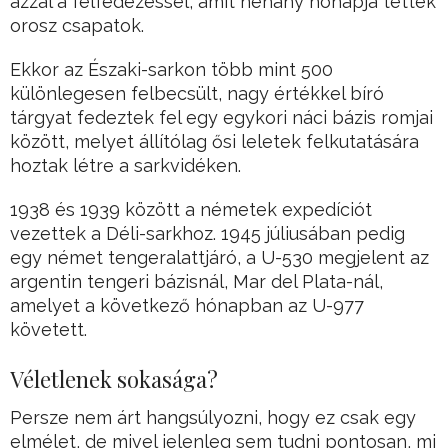
azzal a felfedezéssel, amit néhány hónapja tettek
orosz csapatok.
Ekkor az Északi-sarkon több mint 500
különlegesen felbecsült, nagy értékkel bíró
tárgyat fedeztek fel egy egykori náci bázis romjai
között, melyet állítólag ősi leletek felkutatására
hoztak létre a sarkvidéken.
1938 és 1939 között a németek expedíciót
vezettek a Déli-sarkhoz. 1945 júliusában pedig
egy német tengeralattjáró, a U-530 megjelent az
argentin tengeri bázisnál, Mar del Plata-nál,
amelyet a következő hónapban az U-977
követett.
Véletlenek sokasága?
Persze nem árt hangsúlyozni, hogy ez csak egy
elmélet, de mivel jelenleg sem tudni pontosan, mi