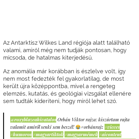
Az Antarktisz Wilkes Land régiója alatt található
valami, amiről még nem tudják pontosan, hogy
micsoda, de hatalmas kiterjedésű.
Az anomália már korábban is észlelve volt, így
nem most fedezték fel gyakorlatilag, de most
került újra középpontba, mivel a rengeteg
elemzés, kutatás, és geológiai vizsgálat ellenére
sem tudták kideríteni, hogy miről lehet szó.
@roxyblazeahivatalos
Orbán Viktor rajza: kiszúrtam rajta
valamit amiről senki sem beszél!
#orbánrajz
#vicces
#humoros
#magyartiktok
#magyarmémek
#aicontent