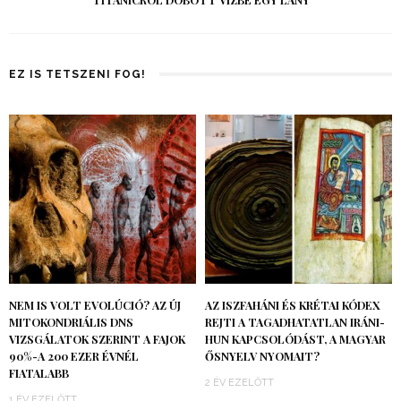
TITANICRÓL DOBOTT VÍZBE EGY LÁNY
EZ IS TETSZENI FOG!
NEM IS VOLT EVOLÚCIÓ? AZ ÚJ
AZ ISZFAHÁNI ÉS KRÉTAI KÓDEX
MITOKONDRIÁLIS DNS
REJTI A TAGADHATATLAN IRÁNI-
VIZSGÁLATOK SZERINT A FAJOK
HUN KAPCSOLÓDÁST, A MAGYAR
90%-A 200 EZER ÉVNÉL
ŐSNYELV NYOMAIT?
FIATALABB
2 ÉV EZELŐTT
1 ÉV EZELŐTT