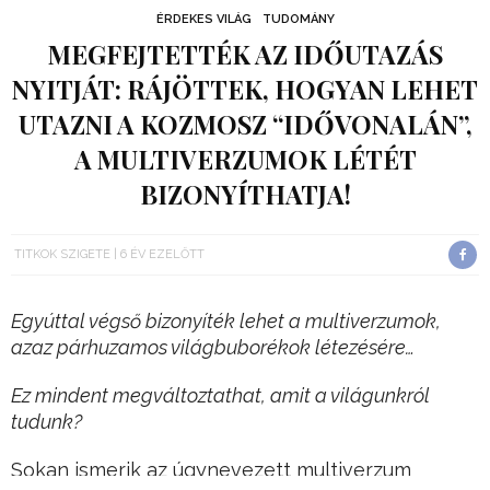
ÉRDEKES VILÁG
TUDOMÁNY
MEGFEJTETTÉK AZ IDŐUTAZÁS
NYITJÁT: RÁJÖTTEK, HOGYAN LEHET
UTAZNI A KOZMOSZ “IDŐVONALÁN”,
A MULTIVERZUMOK LÉTÉT
BIZONYÍTHATJA!
TITKOK SZIGETE
6 ÉV EZELŐTT
Egyúttal végső bizonyíték lehet a multiverzumok,
azaz párhuzamos világbuborékok létezésére…
Ez mindent megváltoztathat, amit a világunkról
tudunk?
Sokan ismerik az úgynevezett multiverzum