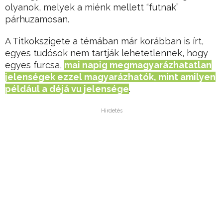
olyanok, melyek a miénk mellett “futnak”
párhuzamosan.
A Titkokszigete a témában már korábban is írt,
egyes tudósok nem tartják lehetetlennek, hogy
egyes furcsa,
mai napig megmagyarázhatatlan
jelenségek ezzel magyarázhatók, mint amilyen
például a déjá vu jelensége
.
Hirdetés