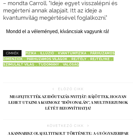
– mondta Carroll. “Ideje egyet visszalépni és
megérteni annak alapjait. Itt az ideje a
kvantumvilág megértésével foglalkozni.”
Mondd el a véleményed, kíváncsiak vagyunk rá!
FIZIKA
ILLÚZIÓ
KVANTUMFIZIKA
PÁRHUZAMOS
CÍMKÉK
DIMENZIÓK
PÁRHUZAMOS VILÁGOK
REJTÉLY
REJTÉLYKE
SZIMULÁLT VILÁG
TUDOMÁNY
VALÓSÁG
ELŐZŐ CIKK
MEGFEJTETTÉK AZ IDŐUTAZÁS NYITJÁT: RÁJÖTTEK, HOGYAN
LEHET UTAZNI A KOZMOSZ “IDŐVONALÁN”, A MULTIVERZUMOK
LÉTÉT BIZONYÍTHATJA!
KÖVETKEZŐ CIKK
A KANNABISZ OLAJ ELTITKOLT TÖRTÉNETE: A GYÓGYSZERIPAR