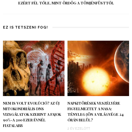
EZÉRT FÉL TŐLE, MINT ÖRDÖG A TÖMJÉNFÜSTTŐL
EZ IS TETSZENI FOG!
NEM IS VOLT EVOLÚCIÓ? AZ ÚJ
NAPKITÖRÉSEK VESZÉLYÉRE
MITOKONDRIÁLIS DNS
FIGYELMEZTET A NASA:
VIZSGÁLATOK SZERINT A FAJOK
TÉNYLEG JÖN A VILÁGVÉGE 24
90%-A 200 EZER ÉVNÉL
ÓRÁN BELÜL?
FIATALABB
2 ÉV EZELŐTT