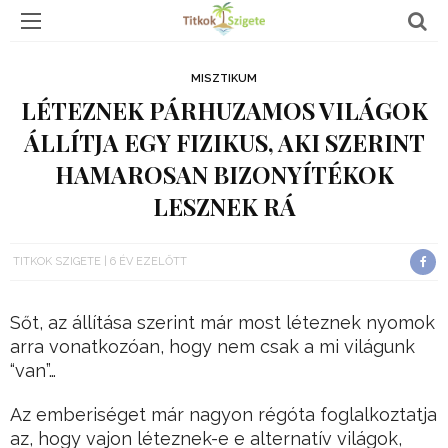
MISZTIKUM
LÉTEZNEK PÁRHUZAMOS VILÁGOK
ÁLLÍTJA EGY FIZIKUS, AKI SZERINT
HAMAROSAN BIZONYÍTÉKOK
LESZNEK RÁ
TITKOK SZIGETE
6 ÉV EZELŐTT
Sőt, az állítása szerint már most léteznek nyomok
arra vonatkozóan, hogy nem csak a mi világunk
“van”…
Az emberiséget már nagyon régóta foglalkoztatja
az, hogy vajon léteznek-e e alternatív világok,