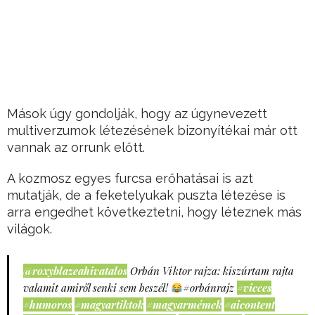
Mások úgy gondolják, hogy az úgynevezett
multiverzumok létezésének bizonyítékai már ott
vannak az orrunk előtt.
A kozmosz egyes furcsa erőhatásai is azt
mutatják, de a feketelyukak puszta létezése is
arra engedhet következtetni, hogy léteznek más
világok.
@roxyblazeahivatalos
Orbán Viktor rajza: kiszúrtam rajta
valamit amiről senki sem beszél!
#orbánrajz
#vicces
#humoros
#magyartiktok
#magyarmémek
#aicontent