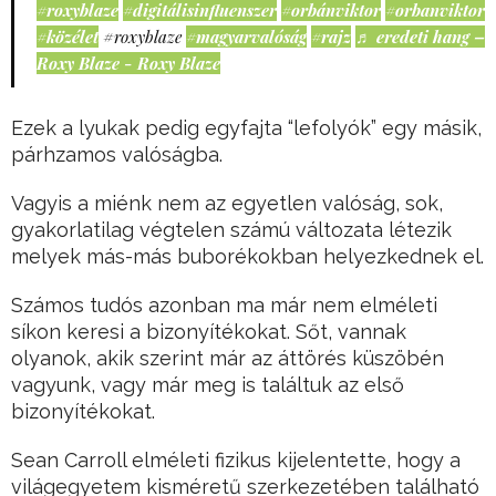
#roxyblaze
#digitálisinfluenszer
#orbánviktor
#orbanviktor
#közélet
#roxyblaze
#magyarvalóság
#rajz
♬ eredeti hang –
Roxy Blaze - Roxy Blaze
Ezek a lyukak pedig egyfajta “lefolyók” egy másik,
párhzamos valóságba.
Vagyis a miénk nem az egyetlen valóság, sok,
gyakorlatilag végtelen számú változata létezik
melyek más-más buborékokban helyezkednek el.
Számos tudós azonban ma már nem elméleti
síkon keresi a bizonyítékokat. Sőt, vannak
olyanok, akik szerint már az áttörés küszöbén
vagyunk, vagy már meg is találtuk az első
bizonyítékokat.
Sean Carroll elméleti fizikus kijelentette, hogy a
világegyetem kisméretű szerkezetében található