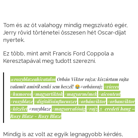
Tom és az őt valahogy mindig megszívató egér,
Jerry rövid történetei összesen hét Oscar-díjat
nyertek.
Ez több, mint amit Francis Ford Coppola a
Keresztapával meg tudott szerezni.
@roxyblazeahivatalos
Orbán Viktor rajza: kiszúrtam rajta
valamit amiről senki sem beszél!
#orbánrajz
#vicces
#humoros
#magyartiktok
#magyarmémek
#aicontent
#roxyblaze
#digitálisinfluenszer
#orbánviktor
#orbanviktor
#közélet
#roxyblaze
#magyarvalóság
#rajz
♬ eredeti hang –
Roxy Blaze - Roxy Blaze
Mindig is az volt az egyik legnagyobb kérdés,