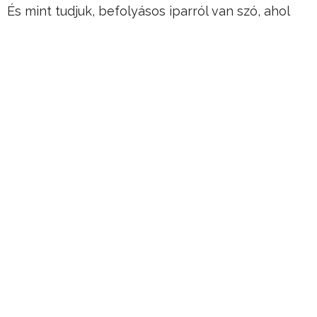
És mint tudjuk, befolyásos iparról van szó, ahol
rengeteg pénz forog kockán, üzleti érdekek…
Hirdetés