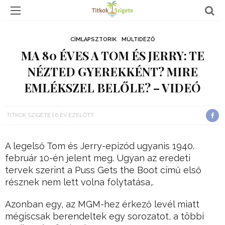
CÍMLAPSZTORIK
MÚLTIDÉZŐ
MA 80 ÉVES A TOM ÉS JERRY: TE
NÉZTED GYEREKKÉNT? MIRE
EMLÉKSZEL BELŐLE? – VIDEÓ
TITKOK SZIGETE
6 ÉV EZELŐTT
A legelső Tom és Jerry-epizód ugyanis 1940.
február 10-én jelent meg. Ugyan az eredeti
tervek szerint a Puss Gets the Boot című első
résznek nem lett volna folytatása,.
Azonban egy, az MGM-hez érkező levél miatt
mégiscsak berendeltek egy sorozatot, a többi