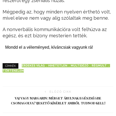
részéről egy zseniális húzás:
Mégpedig az, hogy minden nyelven érthető volt,
mivel eleve nem vagy alig szólaltak meg benne.
A nonverbális kommunikációra volt felhúzva az
egész, és ezt bizony mesterien tették.
Mondd el a véleményed, kíváncsiak vagyunk rá!
ÉRDEKES VILÁG
HIHETETLEN
MÚLTIDÉZŐ
RÉGMÚLT
CÍMKÉK
TÖRTÉNELEM
ELŐZŐ CIKK
VAJ VAGY MARGARIN: MÉRGET ÁRULNAK EGÉSZSÉGBE
CSOMAGOLVA? IJESZTŐ KÍSÉRLET AMIRŐL TUDNOD KELL!