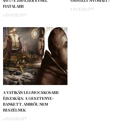
90%-A 200 EZER ÉVNÉL
ŐSNYELV NYOMAIT?
FIATALABB
2 ÉV EZELŐTT
1 ÉV EZELŐTT
A VATIKÁN LEGMOCSKOSABB
ÉJSZAKÁJA: A GESZTENYE-
BANKETT, AMIRŐL NEM
BESZÉLNEK
2 ÉV EZELŐTT