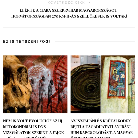
KÖVETKEZŐ CIKK
ELÉRTE A CIARA SZUEPRVIHAR MAGYARORSZÁGOT:
HORVÁTORSZÁGBAN 270 KM/H-ÁS SZÉLLÖKÉSEK IS VOLTAK!
EZ IS TETSZENI FOG!
NEM IS VOLT EVOLÚCIÓ? AZ ÚJ
AZ ISZFAHÁNI ÉS KRÉTAI KÓDEX
MITOKONDRIÁLIS DNS
REJTI A TAGADHATATLAN IRÁNI-
VIZSGÁLATOK SZERINT A FAJOK
HUN KAPCSOLÓDÁST, A MAGYAR