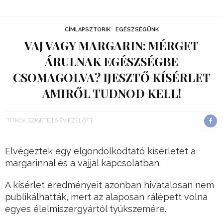
CÍMLAPSZTORIK
EGÉSZSÉGÜNK
VAJ VAGY MARGARIN: MÉRGET
ÁRULNAK EGÉSZSÉGBE
CSOMAGOLVA? IJESZTŐ KÍSÉRLET
AMIRŐL TUDNOD KELL!
TITKOK SZIGETE
6 ÉV EZELŐTT
Elvégeztek egy elgondolkodtató kísérletet a
margarinnal és a vajjal kapcsolatban.
A kísérlet eredményeit azonban hivatalosan nem
publikálhatták, mert az alaposan rálépett volna
egyes élelmiszergyártól tyúkszemére.