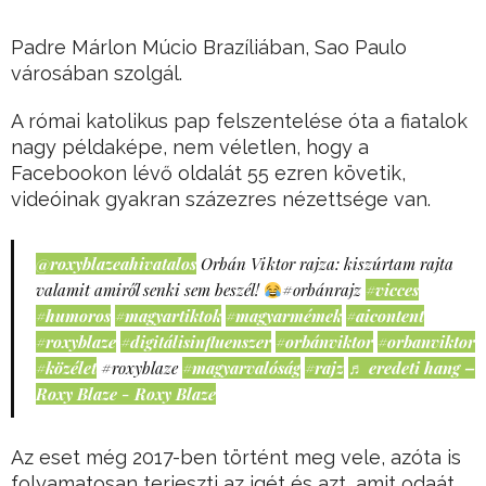
Padre Márlon Múcio Brazíliában, Sao Paulo
városában szolgál.
A római katolikus pap felszentelése óta a fiatalok
nagy példaképe, nem véletlen, hogy a
Facebookon lévő oldalát 55 ezren követik,
videóinak gyakran százezres nézettsége van.
@roxyblazeahivatalos
Orbán Viktor rajza: kiszúrtam rajta
valamit amiről senki sem beszél!
#orbánrajz
#vicces
#humoros
#magyartiktok
#magyarmémek
#aicontent
#roxyblaze
#digitálisinfluenszer
#orbánviktor
#orbanviktor
#közélet
#roxyblaze
#magyarvalóság
#rajz
♬ eredeti hang –
Roxy Blaze - Roxy Blaze
Az eset még 2017-ben történt meg vele, azóta is
folyamatosan terjeszti az igét és azt, amit odaát