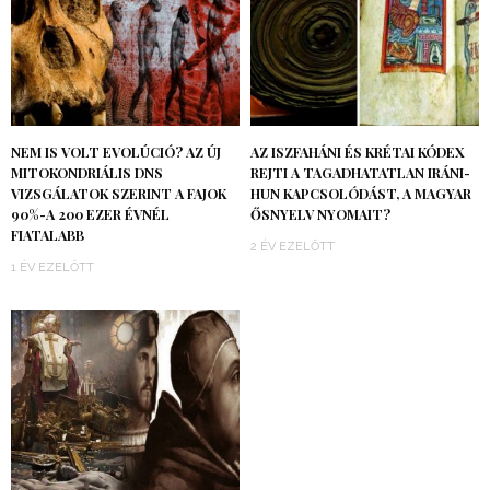
NEM IS VOLT EVOLÚCIÓ? AZ ÚJ
AZ ISZFAHÁNI ÉS KRÉTAI KÓDEX
MITOKONDRIÁLIS DNS
REJTI A TAGADHATATLAN IRÁNI-
VIZSGÁLATOK SZERINT A FAJOK
HUN KAPCSOLÓDÁST, A MAGYAR
90%-A 200 EZER ÉVNÉL
ŐSNYELV NYOMAIT?
FIATALABB
2 ÉV EZELŐTT
1 ÉV EZELŐTT