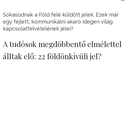
Sokasodnak a Föld felé küldött jelek. Ezek már
egy fejlett, kommunikálni akaró idegen világ
kapcsolatfelvételének jelei?
A tudósok megdöbbentő elmélettel
álltak elő: 22 földönkívüli jel?
Az FRB Fast Radio Bursts – azaz gyors
rádiókitörés – olyan jelek, melyeket a tudomány
és a csillagászat nem tudott hova tenni, és még
ma is sok rejtély övezi őket.
Korábban már többször fogtak ilyen FRB-ket az
űrből, és sokáig nem voltak biztosak benne a
csillagászok, hogy ezek a jelek egyértelműen a
földön kívülről származnak-e.