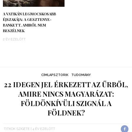
A VATIKÁN LEGMOCSKOSABB
ÉJSZAKÁJA: A GESZTENYE-
BANKETT, AMIRŐL NEM
BESZÉLNEK
2 ÉV EZELŐTT
CÍMLAPSZTORIK
TUDOMÁNY
22 IDEGEN JEL ÉRKEZETT AZ ŰRBŐL,
AMIRE NINCS MAGYARÁZAT:
FÖLDÖNKÍVÜLI SZIGNÁL A
FÖLDNEK?
TITKOK SZIGETE
4 ÉV EZELŐTT