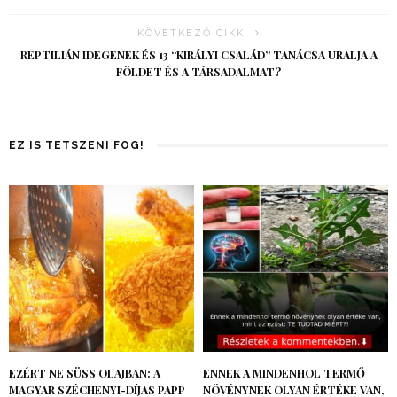
KÖVETKEZŐ CIKK
REPTILIÁN IDEGENEK ÉS 13 “KIRÁLYI CSALÁD” TANÁCSA URALJA A
FÖLDET ÉS A TÁRSADALMAT?
EZ IS TETSZENI FOG!
EZÉRT NE SÜSS OLAJBAN: A
ENNEK A MINDENHOL TERMŐ
MAGYAR SZÉCHENYI-DÍJAS PAPP
NÖVÉNYNEK OLYAN ÉRTÉKE VAN,