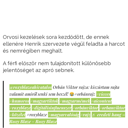
Orvosi kezelések sora kezdődött, de ennek
ellenére Henrik szervezete végül feladta a harcot
és nemrégiben meghalt.
A férfi először nem tulajdonított különösebb
jelentőséget az apró sebnek.
@roxyblazeahivatalos
Orbán Viktor rajza: kiszúrtam rajta
valamit amiről senki sem beszél!
#orbánrajz
#vicces
#humoros
#magyartiktok
#magyarmémek
#aicontent
#roxyblaze
#digitálisinfluenszer
#orbánviktor
#orbanviktor
#közélet
#roxyblaze
#magyarvalóság
#rajz
♬ eredeti hang –
Roxy Blaze - Roxy Blaze