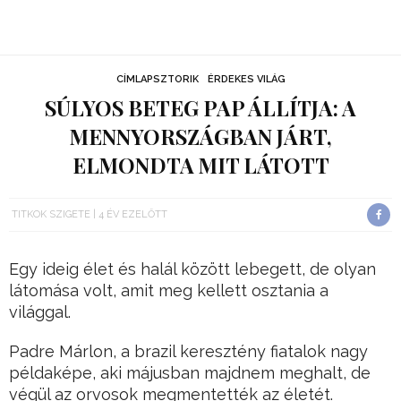
CÍMLAPSZTORIK
ÉRDEKES VILÁG
SÚLYOS BETEG PAP ÁLLÍTJA: A
MENNYORSZÁGBAN JÁRT,
ELMONDTA MIT LÁTOTT
TITKOK SZIGETE
4 ÉV EZELŐTT
Egy ideig élet és halál között lebegett, de olyan
látomása volt, amit meg kellett osztania a
világgal.
Padre Márlon, a brazil keresztény fiatalok nagy
példaképe, aki májusban majdnem meghalt, de
végül az orvosok megmentették az életét.