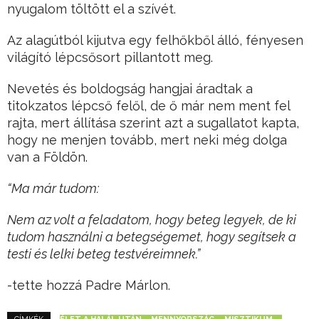
nyugalom töltött el a szívét.
Az alagútból kijutva egy felhőkből álló, fényesen
világító lépcsősort pillantott meg.
Nevetés és boldogság hangjai áradtak a
titokzatos lépcső felől, de ő már nem ment fel
rajta, mert állítása szerint azt a sugallatot kapta,
hogy ne menjen tovább, mert neki még dolga
van a Földön.
“Ma már tudom:
Nem az volt a feladatom, hogy beteg legyek, de ki
tudom használni a betegségemet, hogy segítsek a
testi és lelki beteg testvéreimnek.”
-tette hozzá Padre Márlon.