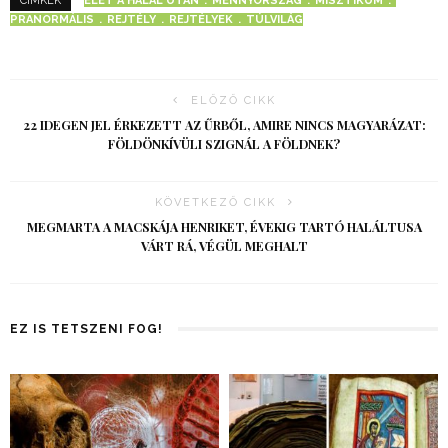
ÉLET A HALÁL UTÁN
MENNYORSZÁG
MISZTIKUM
CÍMKÉK
PRANORMÁLIS
REJTÉLY
REJTÉLYEK
TÚLVILÁG
ELŐZŐ CIKK
22 IDEGEN JEL ÉRKEZETT AZ ŰRBŐL, AMIRE NINCS MAGYARÁZAT:
FÖLDÖNKÍVÜLI SZIGNÁL A FÖLDNEK?
KÖVETKEZŐ CIKK
MEGMARTA A MACSKÁJA HENRIKET, ÉVEKIG TARTÓ HALÁLTUSA
VÁRT RÁ, VÉGÜL MEGHALT
EZ IS TETSZENI FOG!