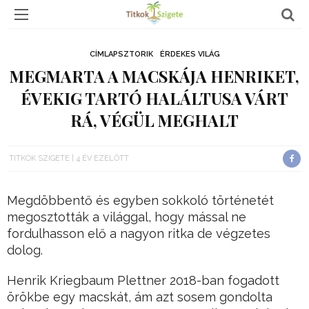
CÍMLAPSZTORIK
ÉRDEKES VILÁG
MEGMARTA A MACSKÁJA HENRIKET,
ÉVEKIG TARTÓ HALÁLTUSA VÁRT
RÁ, VÉGÜL MEGHALT
TITKOK SZIGETE
4 ÉV EZELŐTT
Megdöbbentő és egyben sokkoló történetét
megosztották a világgal, hogy mással ne
fordulhasson elő a nagyon ritka de végzetes
dolog.
Henrik Kriegbaum Plettner 2018-ban fogadott
örökbe egy macskát, ám azt sosem gondolta