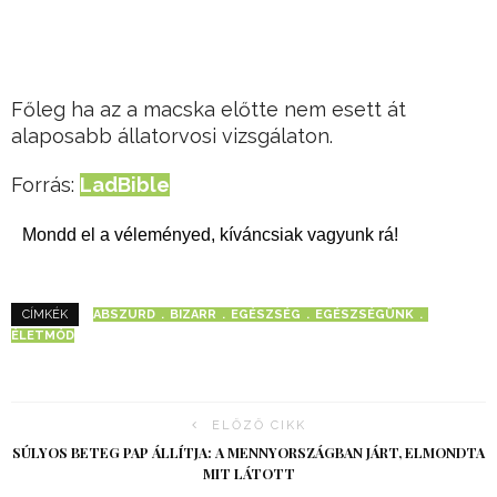
Főleg ha az a macska előtte nem esett át
alaposabb állatorvosi vizsgálaton.
Forrás:
LadBible
Mondd el a véleményed, kíváncsiak vagyunk rá!
ABSZURD
BIZARR
EGÉSZSÉG
EGÉSZSÉGÜNK
CÍMKÉK
ÉLETMÓD
ELŐZŐ CIKK
SÚLYOS BETEG PAP ÁLLÍTJA: A MENNYORSZÁGBAN JÁRT, ELMONDTA
MIT LÁTOTT