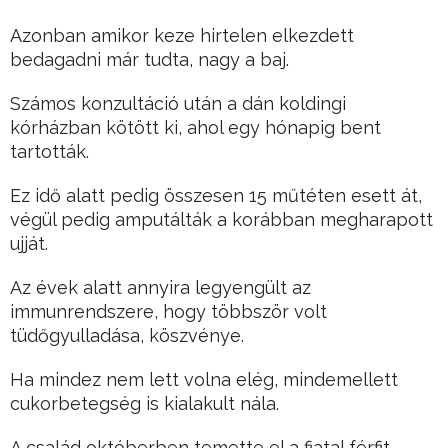
Azonban amikor keze hirtelen elkezdett
bedagadni már tudta, nagy a baj.
Számos konzultáció után a dán koldingi
kórházban kötött ki, ahol egy hónapig bent
tartották.
Ez idő alatt pedig összesen 15 műtéten esett át,
végül pedig amputálták a korábban megharapott
ujját.
Az évek alatt annyira legyengült az
immunrendszere, hogy többször volt
tüdőgyulladása, köszvénye.
Ha mindez nem lett volna elég, mindemellett
cukorbetegség is kialakult nála.
A család októberben temette el a fiatal férfit.