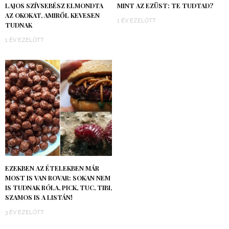
LAJOS SZÍVSEBÉSZ ELMONDTA
MINT AZ EZÜST: TE TUDTAD?
AZ OKOKAT, AMIRŐL KEVESEN
1 ÉV EZELŐTT
TUDNAK
1 ÉV EZELŐTT
EZEKBEN AZ ÉTELEKBEN MÁR
MOST IS VAN ROVAR: SOKAN NEM
IS TUDNAK RÓLA, PICK, TUC, TIBI,
SZAMOS IS A LISTÁN!
3 ÉV EZELŐTT